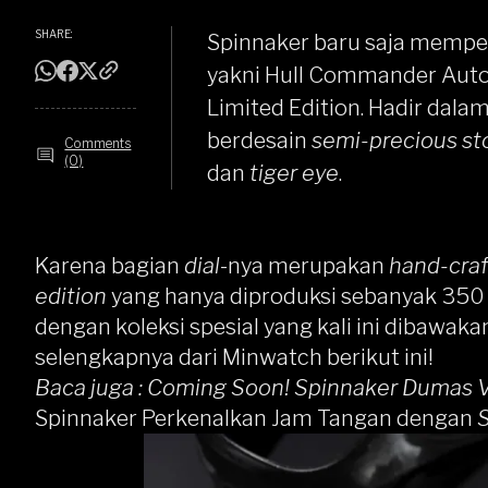
SHARE:
Spinnaker
baru saja memper
yakni
Hull
Commander Automat
Limited Edition. Hadir dalam
berdesain
semi-precious st
Comments
(0)
dan
tiger eye
.
Karena bagian
dial
-nya merupakan
hand-cra
edition
yang hanya diproduksi sebanyak 35
dengan koleksi spesial yang kali ini dibawak
selengkapnya dari Minwatch berikut ini!
Baca juga :
Coming Soon! Spinnaker Dumas V
Spinnaker Perkenalkan Jam Tangan dengan
S