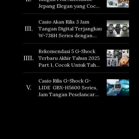
Jepang Elegan yang Cocok
Dikoleksi di 2026
Casio Akan Rilis 3 Jam
III.
Tangan Digital Terjangkau
W-738H Series dengan
Masa Baterai 10 Tahun
dan Fitur Vibration
Rekomendasi 5 G-Shock
IIII.
Terbaru Akhir Tahun 2025
Part 1, Cocok Untuk Tahun
Baru!
Casio Rilis G-Shock G-
V.
LIDE GBX-H5600 Series,
Jam Tangan Peselancar
yang dilengkapi Sensor
Heart Rate