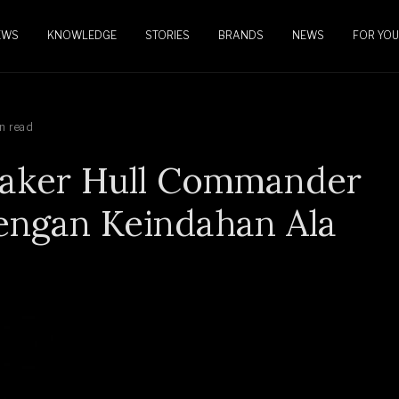
EWS
KNOWLEDGE
STORIES
BRANDS
NEWS
FOR YOU
n read
nnaker Hull Commander
engan Keindahan Ala