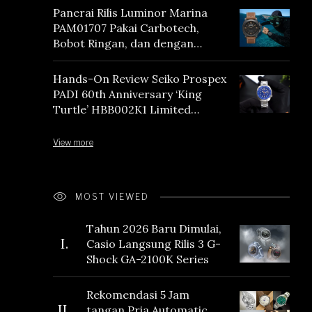
Panerai Rilis Luminor Marina
PAM01707 Pakai Carbotech,
Bobot Ringan, dan dengan
Vintage Vibes
Hands-On Review Seiko Prospex
PADI 60th Anniversary ‘King
Turtle’ HBB002K1 Limited
Edition
View more
MOST VIEWED
Tahun 2026 Baru Dimulai,
I.
Casio Langsung Rilis 3 G-
Shock GA-2100K Series
Rekomendasi 5 Jam
II.
tangan Pria Automatic