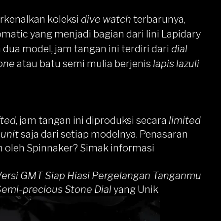
kenalkan koleksi
dive watch
terbarunya,
ic yang menjadi bagian dari lini Lapidary
 dua model, jam tangan ini terdiri dari
dial
one
atau batu semi mulia berjenis
lapis lazuli
fted
, jam tangan ini diproduksi secara
limited
0
unit
saja dari setiap modelnya. Penasaran
an oleh Spinnaker? Simak informasi
ersi GMT Siap Hiasi Pergelangan Tanganmu
emi-precious Stone Dial
yang Unik