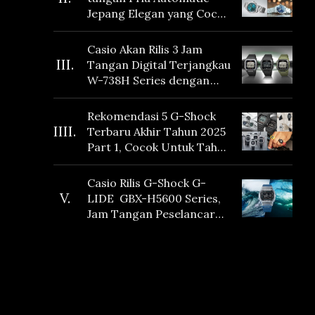
Jepang Elegan yang Cocok
Dikoleksi di 2026
Casio Akan Rilis 3 Jam
III.
Tangan Digital Terjangkau
W-738H Series dengan
Masa Baterai 10 Tahun
dan Fitur Vibration
Rekomendasi 5 G-Shock
IIII.
Terbaru Akhir Tahun 2025
Part 1, Cocok Untuk Tahun
Baru!
Casio Rilis G-Shock G-
V.
LIDE GBX-H5600 Series,
Jam Tangan Peselancar
yang dilengkapi Sensor
Heart Rate