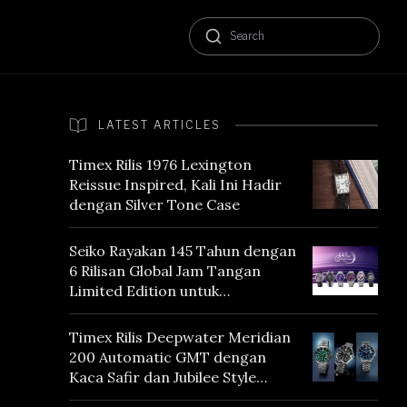
LATEST ARTICLES
Timex Rilis 1976 Lexington
Reissue Inspired, Kali Ini Hadir
dengan Silver Tone Case
Seiko Rayakan 145 Tahun dengan
6 Rilisan Global Jam Tangan
Limited Edition untuk
Menghormati Edo Purple,
Warna yang Mencerminkan
Timex Rilis Deepwater Meridian
Warisan Tokyo
200 Automatic GMT dengan
Kaca Safir dan Jubilee Style
Bracelet