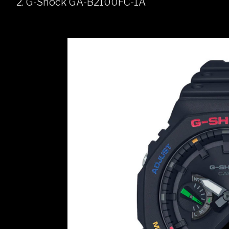
2. G-Shock GA-B2100FC-1A