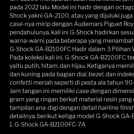
pada 2022 lalu. Model ini hadir dengan
octago
Shock yakni GA-2100, atau yang dijuluki juga
case
-nya mirip dengan Audemars Piguet Roya
pendahulunya, kali ini G-Shock hadirkan sesu
warna-warni pada beberapa yang menamba
G-Shock GA-B2100FC Hadir dalam 3 Pilihan
Pada koleksi kali ini, G-Shock GA-B2100FC te
yaitu putih, hitam, dan hijau. Ketiganya memil
dan kuning pada bagian
dial
,
bezel
, dan inde
confetti
meriah seperti di pesta ala tahun 90
Jam tangan ini memiliki
case
dengan dimensi
gram yang ringan berkat material resin yan
tampilan ana-digi dengan detail
hairline finis
detailnya, berikut ketiga model G-Shock GA
1. G-Shock GA-B2100FC-7A