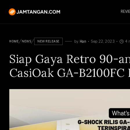
REVI
by
Han
Sep 22, 2023
4 
HOME
NEWS
NEW RELEASE
Siap Gaya Retro 90-a
CasiOak GA-B2100FC D