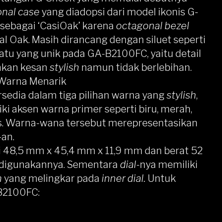
nal case
yang diadopsi dari model ikonis G-
 sebagai ‘CasiOak’ karena
octagonal bezel
l Oak. Masih dirancang dengan siluet seperti
atu yang unik pada GA-B2100FC, yaitu detail
hkan kesan
stylish
namun tidak berlebihan.
 Warna Menarik
rsedia dalam tiga pilihan warna yang
stylish
,
iki aksen warna primer seperti biru, merah,
ks. Warna-wana tersebut merepresentasikan
-an.
 48,5 mm x 45,4 mm x 11,9 mm dan berat 52
g digunakannya. Sementara
dial
-nya memiliki
h
yang melingkar pada
inner dial.
Untuk
-B2100FC: