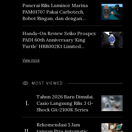
Panerai Rilis Luminor Marina
PAM01707 Pakai Carbotech,
Bobot Ringan, dan dengan
Vintage Vibes
Hands-On Review Seiko Prospex
PADI 60th Anniversary ‘King
Turtle’ HBB002K1 Limited
Edition
View more
MOST VIEWED
Tahun 2026 Baru Dimulai,
I.
Casio Langsung Rilis 3 G-
Shock GA-2100K Series
Rekomendasi 5 Jam
II.
tangan Pria Automatic