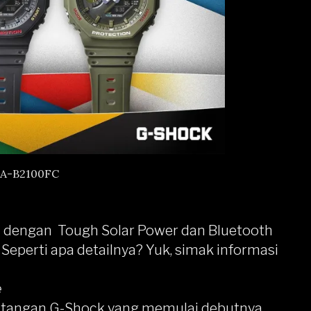
GA-B2100FC
li dengan Tough Solar Power dan Bluetooth
eperti apa detailnya? Yuk, simak informasi
e
m tangan G-Shock yang memulai debutnya