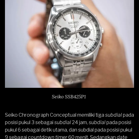
Seiko SSB425P1
Seiko Chronograph Conceptual memiliki tiga
subdial
pada
posisi pukul 3 sebagai
subdial
24 jam,
subdial
pada posisi
pukul 6 sebagai detik utama, dan subdial pada posisi pukul
9 sebagai
countdown timer
60 menit. Sedangkan
date