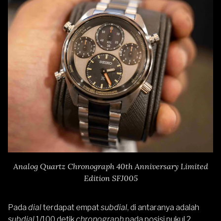
Analog Quartz Chronograph 40th Anniversary Limited
Edition SFJ005
Pada
dial
terdapat empat
subdial
, di antaranya adalah
subdial
1/100 detik
chronograph
pada posisi pukul 2,