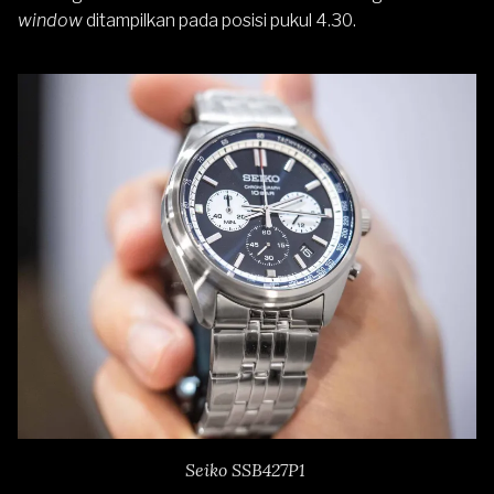
window
ditampilkan pada posisi pukul 4.30.
Seiko SSB427P1