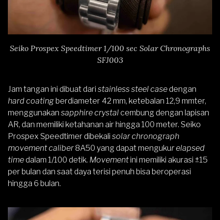
Seiko Prospex Speedtimer 1/100 sec Solar Chronographs
SFJ003
Jam tangan ini dibuat dari
stainless steel case
dengan
hard coating
berdiameter 42 mm, ketebalan 12,9 mmter,
menggunakan
sapphire crystal
cembung dengan lapisan
AR, dan memiliki ketahanan air hingga 100 meter. Seiko
Prospex Speedtimer dibekali
solar chronograph
movement caliber
8A50 yang dapat menguku
r elapsed
time
dalam 1/100 detik.
Movement
ini memiliki akurasi ±15
per bulan dan saat daya terisi penuh bisa beroperasi
hingga 6 bulan.