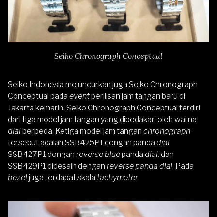
Seiko Chronograph Conceptual
Seiko Indonesia meluncurkan juga
Seiko Chronograph
Conceptual pada
event
perilisan jam tangan baru di
Jakarta kemarin. Seiko Chronograph Conceptual terdiri
dari tiga model jam tangan yang dibedakan oleh warna
dial
berbeda. Ketiga model jam tangan
chronograph
tersebut adalah SSB425P1 dengan panda
dial
,
SSB427P1 dengan
reverse blue
panda
dial,
dan
SSB429P1 didesain dengan
reverse panda dial
. Pada
bezel
juga terdapat skala
tachymeter
.