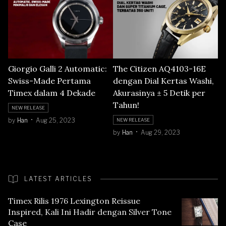
Giorgio Galli 2 Automatic:
The Citizen AQ4103-16E
Swiss-Made Pertama
dengan Dial Kertas Washi,
Timex dalam 4 Dekade
Akurasinya ± 5 Detik per
Tahun!
NEW RELEASE
by
Han
Aug 25, 2023
NEW RELEASE
by
Han
Aug 29, 2023
LATEST ARTICLES
Timex Rilis 1976 Lexington Reissue
Inspired, Kali Ini Hadir dengan Silver Tone
Case