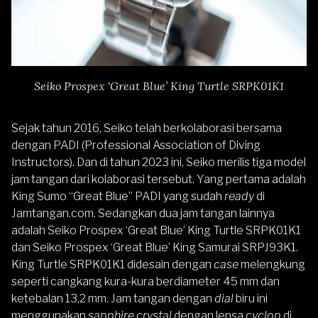
Seiko Prospex ‘Great Blue’ King Turtle SRPK01K1
Sejak tahun 2016, Seiko telah berkolaborasi bersama
dengan PADI (Professional Association of Diving
Instructors). Dan di tahun 2023 ini, Seiko merilis tiga model
jam tangan dari kolaborasi tersebut. Yang pertama adalah
King Sumo “Great Blue” PADI
yang sudah
ready
di
Jamtangan.com. Sedangkan dua jam tangan lainnya
adalah Seiko Prospex ‘Great Blue’ King Turtle SRPK01K1
dan Seiko Prospex ‘Great Blue’ King Samurai SRPJ93K1.
King Turtle SRPK01K1 didesain dengan
case
melengkung
seperti cangkang kura-kura berdiameter 45 mm dan
ketebalan 13,2 mm. Jam tangan dengan
dial
biru ini
menggunakan
sapphire crystal
dengan lensa
cyclop
di