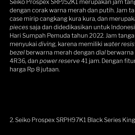
Seiko Prospex SRPJ52K1
merupakan jam ta
dengan corak warna merah dan putih. Jam tang
case mirip cangkang kura kura, dan merupa
pieces
saja dan didedikasikan untuk Indonesia
Hari Sumpah Pemuda tahun 2022. Jam tangan
menyukai
diving,
karena memiliki
water resis
bezel
berwarna merah dengan
dial
berwarna 
4R36
,
dan
power reserve
41 jam. Dengan fitu
harga Rp 8 jutaan.
2. Seiko Prospex SRPH97K1 Black Series King