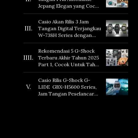
Jepang Elegan yang Cocok
Dikoleksi di 2026
Casio Akan Rilis 3 Jam
III.
Tangan Digital Terjangkau
W-738H Series dengan
Masa Baterai 10 Tahun
dan Fitur Vibration
Rekomendasi 5 G-Shock
IIII.
Terbaru Akhir Tahun 2025
Part 1, Cocok Untuk Tahun
Baru!
Casio Rilis G-Shock G-
V.
LIDE GBX-H5600 Series,
Jam Tangan Peselancar
yang dilengkapi Sensor
Heart Rate