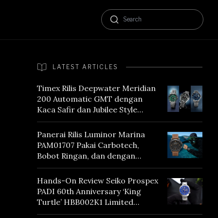
LATEST ARTICLES
Timex Rilis Deepwater Meridian
200 Automatic GMT dengan
Kaca Safir dan Jubilee Style
Bracelet
Panerai Rilis Luminor Marina
PAM01707 Pakai Carbotech,
Bobot Ringan, dan dengan
Vintage Vibes
Hands-On Review Seiko Prospex
PADI 60th Anniversary ‘King
Turtle’ HBB002K1 Limited
Edition