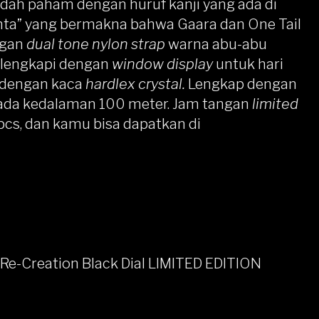
udah paham dengan huruf kanji yang ada di
“cinta” yang bermakna bahwa Gaara dan One Tail
ngan
dual tone nylon strap
warna abu-abu
ilengkapi dengan
window display
untuk hari
i dengan kaca
hardlex crystal.
Lengkap dengan
ada kedalaman 100 meter. Jam tangan
limited
pcs, dan kamu bisa dapatkan di
 Re-Creation Black Dial LIMITED EDITION