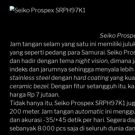
Seiko Pros
Jam tangan selam yang satu ini memiliki ju
yang seperti pedang para Samurai.
Seiko Pr
dan hadir dengan tema
night vision,
dimana j
indeks dan jarumnya sehingga menyala lebih
stainless steel
dengan
hard coating
yang kua
ceramic bezel.
Dengan fitur setangguh itu, k
harga Rp 7 jutaan.
Tidak hanya itu, Seiko Prospex SRPH97K1 ju
200 meter. Jam tangan
automatic
ini mengg
dan akurasi -35/+45 detik per hari. Segera da
sebanyak 8.000 pcs saja di seluruh dunia d