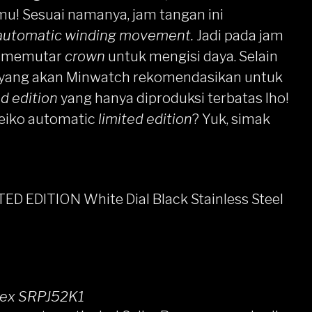
mu! Sesuai namanya, jam tangan ini
automatic winding movement.
Jadi pada jam
lu memutar
crown
untuk mengisi daya. Selain
c yang akan Minwatch rekomendasikan untuk
ed edition
yang hanya diproduksi terbatas lho!
eiko
automatic
limited edition
? Yuk, simak
ED EDITION White Dial Black Stainless Steel
pex SRPJ52K1