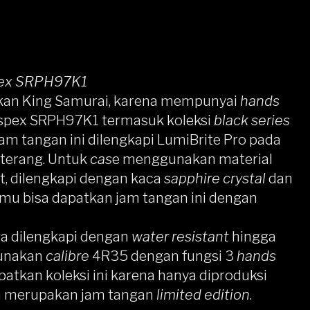
pex SRPH97K1
lukan King Samurai, karena mempunyai
hands
ospex SRPH97K1
termasuk koleksi
black series
am tangan ini dilengkapi LumiBrite Pro pada
 terang. Untuk
cas
e menggunakan material
t, dilengkapi dengan kaca
sapphire crystal
dan
amu bisa dapatkan jam tangan ini dengan
ga dilengkapi dengan
water resistant
hingga
unakan
calibre
4R35 dengan fungsi 3
hands
patkan koleksi ini karena hanya diproduksi
an merupakan jam tangan
limited edition
.