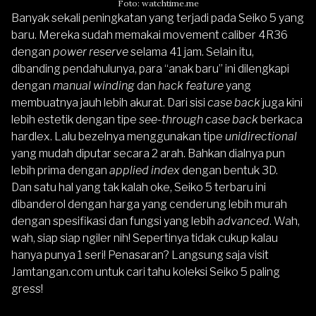
Foto: watchtime.me
Banyak sekali peningkatan yang terjadi pada Seiko 5 yang
baru. Mereka sudah memakai movement caliber 4R36
dengan
power reserve
selama 41 jam. Selain itu,
dibanding pendahulunya, para “anak baru” ini dilengkapi
dengan
manual winding
dan
hack feature
yang
membuatnya jauh lebih akurat. Dari sisi
case back
juga kini
lebih estetik dengan tipe
see-through case back
berkaca
hardlex. Lalu bezelnya menggunakan tipe
unidirectional
yang mudah diputar secara 2 arah. Bahkan dialnya pun
lebih prima dengan
applied index
dengan bentuk 3D.
Dan satu hal yang tak kalah oke, Seiko 5 terbaru ini
dibanderol dengan harga yang cenderung lebih murah
dengan spesifikasi dan fungsi yang lebih
advanced
. Wah,
wah, siap siap ngiler nih! Sepertinya tidak cukup kalau
hanya punya 1 seri! Penasaran? Langsung saja visit
Jamtangan.com
untuk cari tahu koleksi Seiko 5 paling
gress!