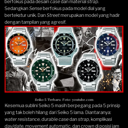
berfokus pada desain
case
dan material
strap
.
Sedangkan
Sense
berfokus pada model dial yang
bertekstur unik. Dan
Street
merupakan model yang hadir
dengan tampilan yang agresif.
Seiko 5 Terbaru. Foto: youtube.com
Kesemua sublini Seiko 5 masih berpegang pada 5 prinsip
yang tak boleh hilang dari Seiko 5 lama. Diantaranya:
water resistance
,
durable case
dan
strap
, komplikasi
day/date
,
movement automatic
, dan
crown
di posisi jam