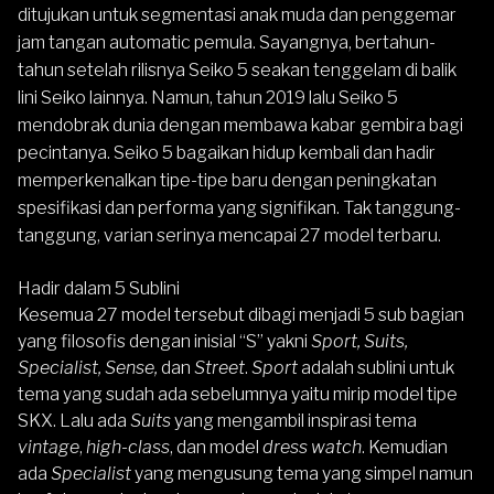
ditujukan untuk segmentasi anak muda dan penggemar
jam tangan automatic pemula. Sayangnya, bertahun-
tahun setelah rilisnya Seiko 5 seakan tenggelam di balik
lini Seiko lainnya. Namun, tahun 2019 lalu Seiko 5
mendobrak dunia dengan membawa kabar gembira bagi
pecintanya. Seiko 5 bagaikan hidup kembali dan hadir
memperkenalkan tipe-tipe baru dengan peningkatan
spesifikasi dan performa yang signifikan. Tak tanggung-
tanggung, varian serinya mencapai 27 model terbaru.
Hadir dalam 5 Sublini
Kesemua 27 model tersebut dibagi menjadi 5 sub bagian
yang filosofis dengan inisial “S” yakni
Sport, Suits,
Specialist, Sense,
dan
Street
.
Sport
adalah sublini untuk
tema yang sudah ada sebelumnya yaitu mirip model tipe
SKX. Lalu ada
Suits
yang mengambil inspirasi tema
vintage
,
high-class
, dan model
dress watch
. Kemudian
ada
Specialist
yang mengusung tema yang simpel namun