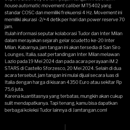
house automatic movement caliber
MT5402 yang
standar COSC dan memiliki frekuensi 4 Hz.
Movement
ini
memiliki akurasi -2/+4 detik per hari dan
power reserve
70
jam.
Itulah informasi seputar kolaborasi Tudor dan Inter Milan
dalam merayakan sejarah gelar scudetto ke-20 Inter
Milan. Kabarnya, jam tangan ini akan tersedia di San Siro
Lounges, Italia, saat pertandingan Inter Milan melawan
Lazio pada 19 Mei 2024 dan pada acara perayaan iM 2
STARS di Castello Sforzesco, 20 Mei 2024. Selain di dua
acara tersebut, jam tangan ini mulai dijual secara luas di
Italia dengan harga di kisaran 4350 Euro atau sekitar Rp
75,6 juta.
Karena kuantitasnya yang terbatas, mungkin akan cukup
sulit mendapatkanya. Tapi tenang, kamu bisa dapatkan
berbagai
koleksi Tudor lainnya
di
Jamtangan.com
!