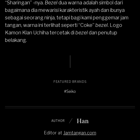
“Sharingan” -nya.
Bezel
dua warna adalah simbol dari
bagaimana dia mewarisi karakteristik ayah dan ibunya
sebagai seorang ninja, tetapi bagi kami penggemar jam
tangan, warna ini terlihat seperti “Coke”
bezel
. Logo
Kamon Klan Uchiha tercetak di
bezel
dan penutup
belakang.
FEATURED BRANDS
#Seiko
Han
AUTHOR
Editor
at
Jamtangan.com