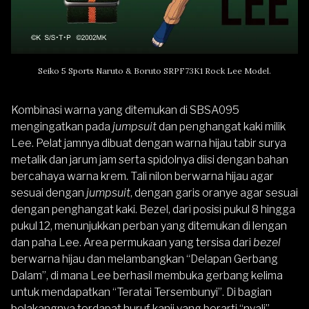
Seiko 5 Sports Naruto & Boruto SRPF73K1 Rock Lee Model.
Kombinasi warna yang ditemukan di SBSA095
mengingatkan pada
jumpsuit
dan penghangat kaki milik
Lee. Pelat jamnya dibuat dengan warna hijau tabir surya
metalik dan jarum jam serta spidolnya diisi dengan bahan
bercahaya warna krem. Tali nilon berwarna hijau agar
sesuai dengan
jumpsuit
, dengan garis oranye agar sesuai
dengan penghangat kaki. Bezel, dari posisi pukul 8 hingga
pukul 12, menunjukkan perban yang ditemukan di lengan
dan paha Lee. Area permukaan yang tersisa dari
bezel
berwarna hijau dan melambangkan “Delapan Gerbang
Dalam”, di mana Lee berhasil membuka gerbang kelima
untuk mendapatkan “Teratai Tersembunyi”. Di bagian
belakangnya terdapat huruf kanji yang berarti “nyali”,