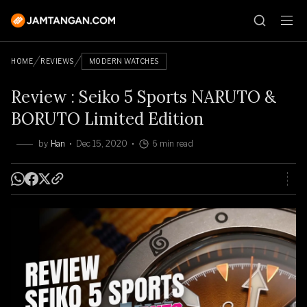
HOME
REVIEWS
MODERN WATCHES
Review : Seiko 5 Sports NARUTO &
BORUTO Limited Edition
by
Han
Dec 15, 2020
6 min read