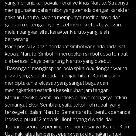
yang menunjukan pakaian oranye khas Naruto. Strapnya
menggunakan bahan nilon yang senada dengan karakter
pakaian Naruto, karena mempunyai motif oranye dan
garis biru di tengahnya. Bezel memiliki efek bayangan,
melambangkan sifat karakter Naruto yang lelah
berperang.
Pada posisi 12
bezel
terdapat simbol yang ada pada ikat
kepala Naruto. Simbol ini merupakan simbol desa tempat
dia berasal. Gaya bertarung Naruto yang disebut
“Rasengan” menginspirasi pola spiral
dial
dengan warna
jingga yang seolah pudar menjadi hitam. Kombinasi ini
menciptakan efek asap yang sangat bagus dan
meningkatkan estetika keseluruhan jam tangan.
Menurut Seiko, sembilan indeks oranye mengisyaratkan
semangat Ekor-Sembilan, yaitu tokoh roh rubah yang
tersegel di dalam Naruto. Sementara itu, bentuk penanda
indeks di pukul 12 mewakili liontin yang diwarisi dari
Tsunade, seorang pemimpin senior desanya. Kamon Klan
Uzumaki, atau lambang Jepang yang digunakan untuk