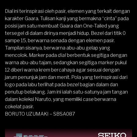
Dial ini terinspirasi oleh pasir, elemen yang terkait dengan
karakter Gaara. Tulisan kanji yang bermakna “cinta” pada
posisi jam satu membuat Gaara dan One-Tailed yang
tersegel di dalam dirinya menjadi hidup. Bezel dari titik 0
sampe 15, berwarna senada dengan elemen pasir.
Tampilan sisanya, berwarna abu-abu gelap yang
mencolok.
Marker
pada
dial
berbentuk segitiga dengan
warna abu-abu tajam, sedangkan segitiga
marker
pukul
12 diberi warna krem ​​bercahaya agar sesuai dengan
jarum penunjuk jam dan menit. Pola yang terinspirasi dari
logo pada labu terlihat pada
bezel
bagian dalam dan
penutup belakang. Jam ini ialah satu-satunya jam tangan
dalam koleksi Naruto, yang memiliki
case
berwarna
cokelat pasir.
BORUTO UZUMAKI – SBSA087