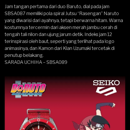
Jam tangan pertama dari duo Baruto, dial pada jam
SBSA087 memiliki pola spiral Jutsu “Rasengan” Naruto
yang diwarisi dari ayahnya, tetapi berwarna hitam. Warna
kostumnya tercermin dari aksen merah jambu cerah di
tengah tali nilon dan ujung jarum detik. Indeks jam 12
terinspirasi oleh baut, seperti yang terlihat pada logo
animasinya, dan Kamon dari Klan Uzumaki tercetak di
penutup belakang.
SARADA UCHIHA – SBSA089