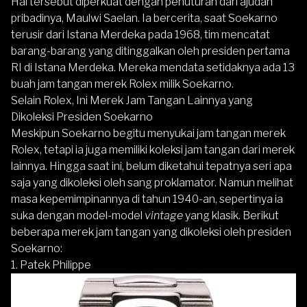
Hal tersebut diperkuat dengan penuturan dari ajudan
pribadinya, Maulwi Saelan. Ia bercerita, saat Soekarno
terusir dari Istana Merdeka pada 1968, tim mencatat
barang-barang yang ditinggalkan oleh presiden pertama
RI di Istana Merdeka. Mereka mendata setidaknya ada 13
buah jam tangan merek Rolex milik Soekarno.
Selain Rolex, Ini Merek Jam Tangan Lainnya yang
Dikoleksi Presiden Soekarno
Meskipun Soekarno begitu menyukai jam tangan merek
Rolex, tetapi ia juga memiliki koleksi jam tangan dari merek
lainnya. Hingga saat ini, belum diketahui tepatnya seri apa
saja yang dikoleksi oleh sang proklamator. Namun melihat
masa kepemimpinannya di tahun 1940-an, sepertinya ia
suka dengan model-model
vintage
yang klasik. Berikut
beberapa merek jam tangan yang dikoleksi oleh presiden
Soekarno:
1. Patek Philippe