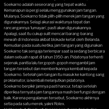
Soekarno adalah seseorang yang tepat waktu.
Kemanapun ia pergi selalu menggunakan jam tangan.
Mulanya, Soekarno tidak pilih-pilih merek jam tangan yang
digunakannya. Selagi akurasi waktunya tepat dan
rancangannya ‘lumayan’, pasti akan digunakannya.
Apalagi, saat itu cukup sulit mencari barang-barang
mewah di Indonesia akibat blokade ketat oleh Belanda.
Kemudian pada suatu ketika, jam tangan yang digunakan
Soekarno tak sengaja terlempar saat ia sedang berbicara
dalam sebuah rapat di tahun 1950-an. Pidatonya terhenti
sejenak, panitia lalu tergopoh-gopoh mengambil jam
tangan tersebut dan memberikannya kembali kepada
Soekarno. Setelah jam tangan itu masuk ke kantong sang
proklamator, ia kembali melanjutkan pidatonya.
Soekarno berpikir jamnya pasti hancur, tetapi setelah
diperiksa ternyata jam tangannya masih berfungsi dengan
baik. Karena pengalaman tersebut, Soekarno akhirnya
setia pada satu merek, yakni Rolex.