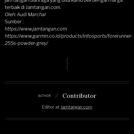
jam tangan olahraga yang bisa kamu beli dengan harga
terbaik di Jamtangan.com.
Oleh:
Audi Marchal
Sumber :
https://www.jamtangan.com
https://www.garmin.co.id/products/intosports/forerunner-
255s-powder-grey/
Contributor
AUTHOR
Editor
at
Jamtangan.com