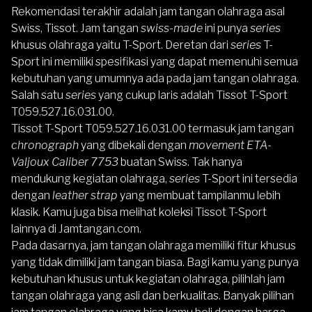
Rekomendasi terakhir adalah jam tangan olahraga asal
Swiss, Tissot. Jam tangan
swiss-made
ini punya
series
khusus olahraga yaitu T-Sport. Deretan dari
series
T-
Sport ini memiliki spesifikasi yang dapat memenuhi semua
kebutuhan yang umumnya ada pada jam tangan olahraga.
Salah satu
series
yang cukup laris adalah
Tissot T-Sport
T059.527.16.031.00
.
Tissot T-Sport T059.527.16.031.00
termasuk jam tangan
chronograph
yang dibekali dengan
movement ETA-
Valjoux Caliber 7753
buatan Swiss. Tak hanya
mendukung kegiatan olahraga,
series
T-Sport ini tersedia
dengan
leather strap
yang membuat tampilanmu lebih
klasik. Kamu juga bisa melihat koleksi Tissot T-Sport
lainnya di
Jamtangan.com
.
Pada dasarnya, jam tangan olahraga memiliki fitur khusus
yang tidak dimiliki jam tangan biasa. Bagi kamu yang punya
kebutuhan khusus untuk kegiatan olahraga, pilihlah jam
tangan olahraga yang asli dan berkualitas. Banyak pilihan