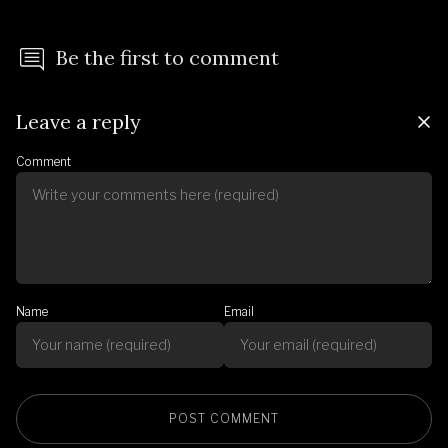
Be the first to comment
Leave a reply
Comment
Name
Email