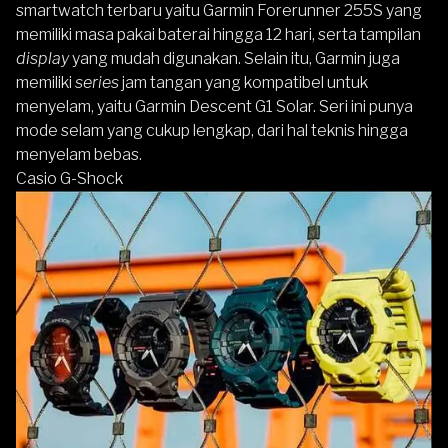
smartwatch terbaru yaitu
Garmin Forerunner 255S
yang
memiliki masa pakai baterai hingga 12 hari, serta tampilan
display
yang mudah digunakan. Selain itu, Garmin juga
memiliki
series
jam tangan yang kompatibel untuk
menyelam, yaitu
Garmin Descent G1 Solar
.
Seri ini punya
mode selam yang cukup lengkap, dari hal teknis hingga
menyelam bebas.
Casio G-Shock