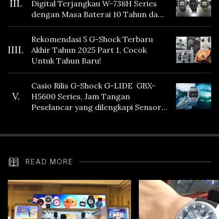
III.
Digital Terjangkau W-738H Series
dengan Masa Baterai 10 Tahun dan
Fitur Vibration
Rekomendasi 5 G-Shock Terbaru
IIII.
Akhir Tahun 2025 Part 1, Cocok
Untuk Tahun Baru!
Casio Rilis G-Shock G-LIDE GBX-
V.
H5600 Series, Jam Tangan
Peselancar yang dilengkapi Sensor
Heart Rate
READ MORE