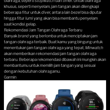
olahraga, seperti
stopwatch
dan
timer.
Untuk olahraga
khusus, seperti menyelam, jam tangan akan dilengkapi
beberapa fitur untuk
diver,
antara lain
bezel
bisa diputar
hingga fitur
lumi
yang akan bisa membantu penyelam
saat kondisi gelap.
Rekomendasi Jam Tangan Olahraga Terbaru
Banyak
brand
yang berlomba untuk menciptakan jam
tangan olahraga terbaik. Buat kamu yang bingung untuk
menentukan jam tangan olahraga yang tepat,
Minwatch
akan memberikan rekomendasi jam tangan olahraga
terbaru. Beberapa rekomendasi dibawah ini mungkin akan
membantumu untuk memilih jam tangan yang sesuai
dengan kebutuhan olahragamu.
Garmin