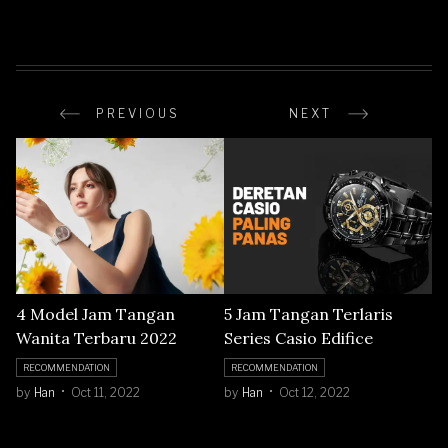
PREVIOUS
NEXT
4 Model Jam Tangan
5 Jam Tangan Terlaris
Wanita Terbaru 2022
Series Casio Edifice
RECOMMENDATION
RECOMMENDATION
by
Han
Oct 11, 2022
by
Han
Oct 12, 2022