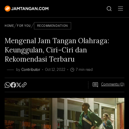
HOME
FOR YOU
RECOMMENDATION
Mengenal Jam Tangan Olahraga:
Keunggulan, Ciri-Ciri dan
Rekomendasi Terbaru
by
Contributor
Oct 12, 2022
7 min read
Comments (0)