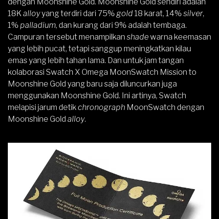
dengan Moonshine Gold. Moonshine Gold sendiri adalah
18K
alloy
yang terdiri dari 75%
gold
18 karat, 14%
silver
,
1%
palladium
, dan kurang dari 9% adalah tembaga.
Campuran tersebut menampilkan
shade
warna keemasan
yang lebih pucat, tetapi sanggup meningkatkan kilau
emas yang lebih tahan lama. Dan untuk jam tangan
kolaborasi Swatch X Omega MoonSwatch Mission to
Moonshine Gold yang baru saja diluncurkan juga
menggunakan Moonshine Gold. Ini artinya, Swatch
melapisi jarum detik
chronograph
MoonSwatch dengan
Moonshine Gold
alloy
.