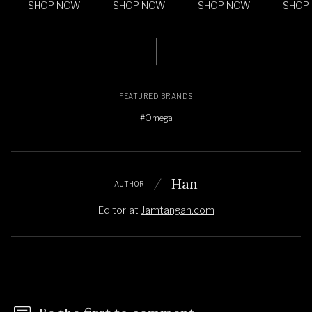
SO33M100
SHOP NOW
SHOP NOW
SO33M101
SHOP NOW
SO33C100
SHOP
SO33
Speedmaster
Speedmaster
Speedmaster
Speedm
Black Dial Black
Dual Tone Dial
Light Brown Dial
Black Di
Velcro Strap
Black Velcro
Black Velcro
Velcro
Strap
Strap
FEATURED BRANDS
#Omega
Han
AUTHOR
Editor
at
Jamtangan.com