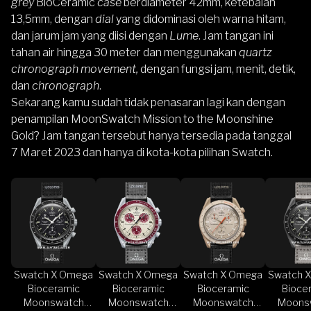
grey
BioCeramic
case
berdiameter 42mm, ketebalan
13,5mm, dengan
dial
yang didominasi oleh warna hitam,
dan jarum jam yang diisi dengan
Lume
. Jam tangan ini
tahan air hingga 30 meter dan menggunakan
quartz
chronograph movement,
dengan fungsi jam, menit, detik,
dan
chronograph
.
Sekarang kamu sudah tidak penasaran lagi kan dengan
penampilan MoonSwatch Mission to the Moonshine
Gold? Jam tangan tersebut hanya tersedia pada tanggal
7 Maret 2023 dan hanya di kota-kota pilihan Swatch.
Swatch X Omega
Swatch X Omega
Swatch X Omega
Swatch 
Bioceramic
Bioceramic
Bioceramic
Bioce
Moonswatch
Moonswatch
Moonswatch
Moons