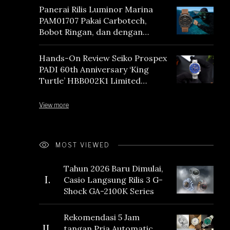
Panerai Rilis Luminor Marina
PAM01707 Pakai Carbotech,
Bobot Ringan, dan dengan
Vintage Vibes
Hands-On Review Seiko Prospex
PADI 60th Anniversary ‘King
Turtle’ HBB002K1 Limited
Edition
View more
MOST VIEWED
Tahun 2026 Baru Dimulai,
I.
Casio Langsung Rilis 3 G-
Shock GA-2100K Series
Rekomendasi 5 Jam
II.
tangan Pria Automatic