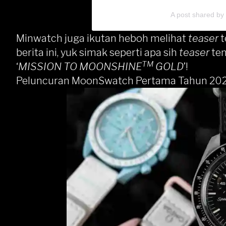
A post shared b
Minwatch juga ikutan heboh melihat
teaser
t
berita ini, yuk simak seperti apa sih
teaser
te
TM
‘
MISSION TO MOONSHINE
GOLD
’!
Peluncuran MoonSwatch Pertama Tahun 20