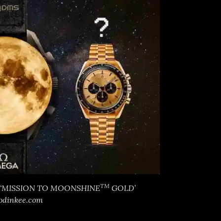
TM
a ‘MISSION TO MOONSHINE
GOLD’
odinkee.com