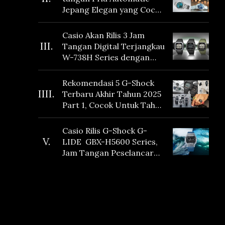
Jepang Elegan yang Cocok
Dikoleksi di 2026
Casio Akan Rilis 3 Jam
III.
Tangan Digital Terjangkau
W-738H Series dengan
Masa Baterai 10 Tahun
dan Fitur Vibration
Rekomendasi 5 G-Shock
IIII.
Terbaru Akhir Tahun 2025
Part 1, Cocok Untuk Tahun
Baru!
Casio Rilis G-Shock G-
V.
LIDE GBX-H5600 Series,
Jam Tangan Peselancar
yang dilengkapi Sensor
Heart Rate