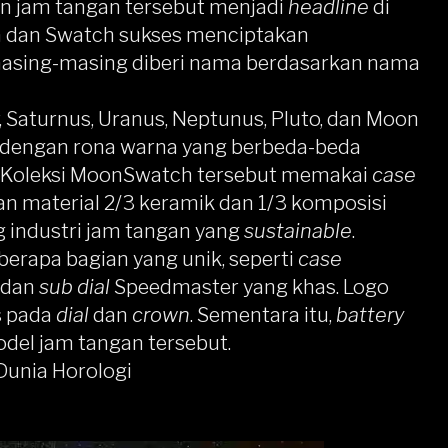
an jam tangan tersebut menjadi
headline
di
a dan Swatch sukses menciptakan
masing-masing diberi nama berdasarkan nama
, Saturnus, Uranus, Neptunus,
Pluto
, dan
Moon
 dengan rona warna yang berbeda-beda
. Koleksi MoonSwatch tersebut memakai
case
 material 2/3 keramik dan 1/3 komposisi
industri jam tangan yang
sustainable
.
rapa bagian yang unik, seperti
case
dan
sub dial
Speedmaster yang khas. Logo
s pada
dial
dan
crown
. Sementara itu,
battery
el jam tangan tersebut.
unia Horologi