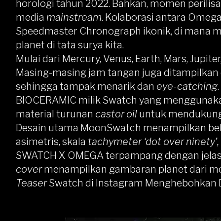
horologi tahun 2022. Bahkan, momen perilis
media
mainstream
. Kolaborasi antara Omeg
Speedmaster Chronograph ikonik, di mana 
planet di tata surya kita.
Mulai dari
Mercury
, Venus, Earth, Mars,
Jupiter
Masing-masing jam tangan juga ditampilkan
sehingga tampak menarik dan
eye-catching
BIOCERAMIC milik Swatch yang menggunakan
material turunan
castor oil
untuk mendukung 
Desain utama MoonSwatch menampilkan bebe
asimetris, skala
tachymeter ‘dot over ninety’,
SWATCH X OMEGA terpampang dengan jela
cover
menampilkan gambaran planet dari mod
Teaser
Swatch di Instagram Menghebohkan D