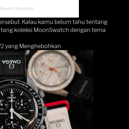
y Swatch (@swatch)
ersebut. Kalau kamu belum tahu tentang
ntang koleksi MoonSwatch dengan tema
22 yang Menghebohkan