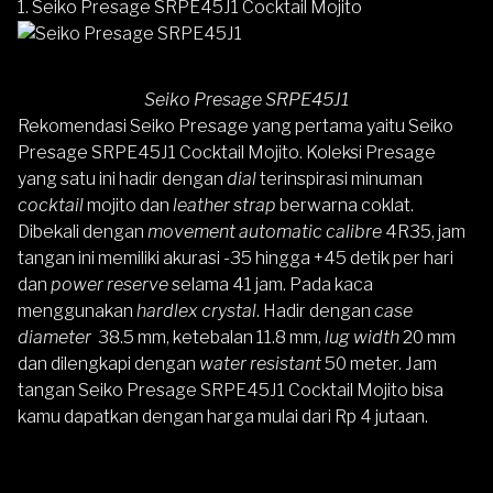
1. Seiko Presage SRPE45J1 Cocktail Mojito
Seiko Presage SRPE45J1
Rekomendasi Seiko Presage yang pertama yaitu
Seiko
Presage SRPE45J1 Cocktail Mojito
. Koleksi Presage
yang satu ini hadir dengan
dial
terinspirasi minuman
cocktail
mojito dan
leather strap
berwarna coklat.
Dibekali dengan
movement automatic calibre
4R35, jam
tangan ini memiliki akurasi -35 hingga +45 detik per hari
dan
power reserve
selama 41 jam. Pada kaca
menggunakan
hardlex crystal
. Hadir dengan
case
diameter
38.5 mm, ketebalan 11.8 mm,
lug width
20 mm
dan dilengkapi dengan
water resistant
50 meter. Jam
tangan Seiko Presage SRPE45J1 Cocktail Mojito bisa
kamu dapatkan dengan harga mulai dari Rp 4 jutaan.