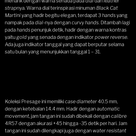
menarik dengan warna senada pada
dial
dan
leather
strap
nya. Warna dial terinspirasi minuman
Black Cat
Martini
yang hadir begitu elegan, terdapat 3
hands
yang
nampak pada
dial
-nya dengan
curvy hands
. Ditambah lagi
pada
hands
penunjuk detik, hadir dengan warna kontras
yaitu
gold
yang senada dengan indikator
power reverse
.
Ada juga indikator tanggal yang dapat berputar selama
satu bulan yang menunjukkan tanggal 1 – 31.
Koleksi Presage ini memiliki
case diameter
40.5 mm,
dengan ketebalan 14.4 mm. Hadir dengan
automatic
movement,
jam tangan ini sudah dibekali dengan
calibre
4R57 dengan akurasi +45 hingga -35 detik per hari. Jam
tangan ini sudah dilengkapi juga dengan
water resistant