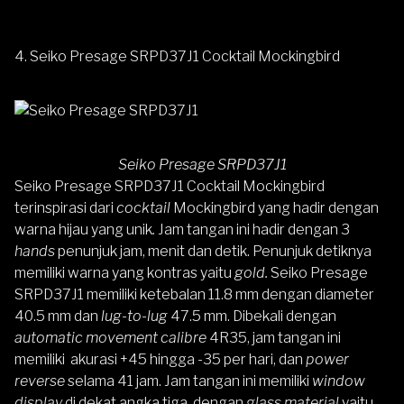
4. Seiko Presage SRPD37J1 Cocktail Mockingbird
Seiko Presage SRPD37J1
Seiko Presage SRPD37J1 Cocktail Mockingbird
terinspirasi dari
cocktail
Mockingbird yang hadir dengan
warna hijau yang unik
.
Jam tangan ini hadir dengan 3
hands
penunjuk jam, menit dan detik. Penunjuk detiknya
memiliki warna yang kontras yaitu
gold.
Seiko Presage
SRPD37J1 memiliki ketebalan 11.8 mm dengan diameter
40.5 mm dan
lug-to-lug
47.5 mm. Dibekali dengan
automatic movement calibre
4R35, jam tangan ini
memiliki akurasi +45 hingga -35 per hari, dan
power
reverse
selama 41 jam. Jam tangan ini memiliki
window
display
di dekat angka tiga, dengan
glass material
yaitu