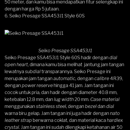
50 meter, dan kamu bisa mendapatkan fitur selengkap ini
dengan harga Rp 5 jutaan.
6. Seiko Presage SSA453J1 Style 60S
Seiko Presage SSA453J1
Seiko Presage SSA453J1 Style 60S
hadir dengan
dial
open heart
, dimana kamu bisa melihat jantung jam tangan
lewatnya
subdial
transparannya. Seiko Presage ini
merupakan jam tangan
automatic,
dengan
calibre
4R39,
dengan
power reserve
hingga 41 jam. Jam tangan ini
cocok untuk pria, dan hadir dengan diameter 40.8 mm,
ketebalan 12.8 mm, dan
lug width
20 mm.
Case material
menggunakan
stainless steel,
dengan
bezel
dan
dial
warna biru gelap
.
Jam tangan ini juga hadir dengan
nato
leather strap
berwarna coklat, dan material kaca
hardlex
crystal
. Jam tangan ini sudah dilengkapi ketahanan air 50