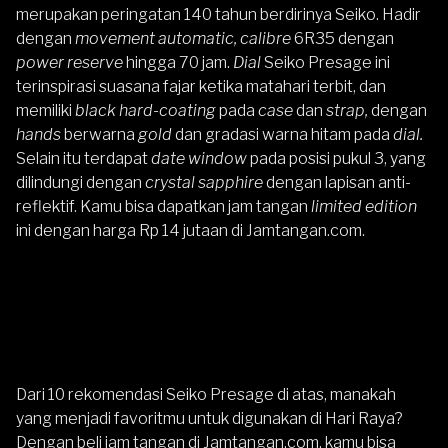
merupakan peringatan 140 tahun berdirinya Seiko. Hadir
dengan
movement automatic, calibre
6R35 dengan
power reserve
hingga 70 jam.
Dial
Seiko Presage ini
terinspirasi suasana fajar ketika matahari terbit, dan
memiliki
black hard-coating
pada
case
dan
strap,
dengan
hands
berwarna
gold
dan gradasi warna hitam pada
dial.
Selain itu terdapat
date window
pada posisi pukul 3, yang
dilindungi dengan
crystal sapphire
dengan lapisan anti-
reflektif. Kamu bisa dapatkan jam tangan
limited edition
ini dengan harga Rp 14 jutaan di
Jamtangan.com
.
Dari 10 rekomendasi Seiko Presage di atas, manakah
yang menjadi favoritmu untuk digunakan di Hari Raya?
Dengan beli jam tangan di
Jamtangan.com
, kamu bisa