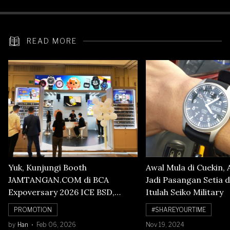
READ MORE
Yuk, Kunjungi Booth
Awal Mula di Cuekin, 
JAMTANGAN.COM di BCA
Jadi Pasangan Setia d
Expoversary 2026 ICE BSD,
Itulah Seiko Military
Banyak Diskon Jam Tangan,
PROMOTION
#SHAREYOURTIME
Cuma Sampai 8 Februari!
by
Han
Feb 06, 2026
Nov 19, 2024