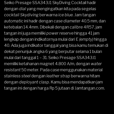
Seiko Presage SSA343J1 SkyDiving Cocktail
hadir
dengan
dial
yang mengingatkan kita pada segelas
cocktail
Skydiving
berwarna
ice blue
. Jam tangan
automatic
ini hadir dengan
case diameter
40.5 mm, dan
ketebalan 14.4mm. Dibekali dengan
calibre
4R57, jam
tangan ini juga memiliki
power reserve
hingga 41 jam
lengkap dengan indikatornya mulai dari E
(empty)
hingga
40. Ada juga indikator tanggal yang bisa kamu temukan di
dekat penunjuk angka 6 yang berputar selama 1 bulan
mulai dari tanggal 1 – 31. Seiko Presage SSA343J1
memiliki ketahanan magnet 4.800 A/m, dengan
water
resistant
50 meter. Pada
case
menggunakan material
stainless steel
dengan
leather strap
berwarna hitam
dengan
deployant clasp
. Kamu bisa mendapatkan jam
tangan ini dengan harga Rp 5 jutaan di Jamtangan.com.