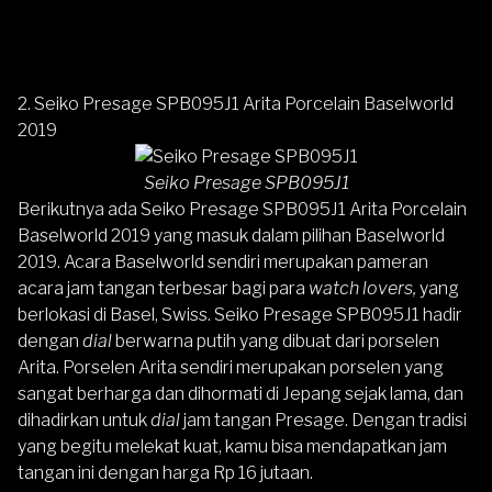
2. Seiko Presage SPB095J1 Arita Porcelain Baselworld
2019
Seiko Presage SPB095J1
Berikutnya ada
Seiko Presage SPB095J1 Arita Porcelain
Baselworld 2019
yang masuk dalam pilihan Baselworld
2019. Acara Baselworld sendiri merupakan pameran
acara jam tangan terbesar bagi para
watch lovers,
yang
berlokasi di Basel, Swiss. Seiko Presage SPB095J1 hadir
dengan
dial
berwarna putih yang dibuat dari porselen
Arita. Porselen Arita sendiri merupakan porselen yang
sangat berharga dan dihormati di Jepang sejak lama, dan
dihadirkan untuk
dial
jam tangan Presage. Dengan tradisi
yang begitu melekat kuat, kamu bisa mendapatkan jam
tangan ini dengan harga Rp 16 jutaan.