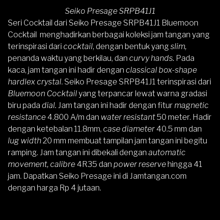
Seiko Presage SRPB41J1
Seri Cocktail dari
Seiko Presage SRPB41J1 Bluemoon
Cocktail
menghadirkan berbagai koleksi jam tangan yang
terinspirasi dari
cocktail
, dengan bentuk yang
slim,
penanda waktu yang berkilau, dan
curvy hands.
Pada
kaca, jam tangan ini hadir dengan
classical box-shape
hardlex crystal
. Seiko Presage SRPB41J1 terinspirasi dari
Bluemoon Cocktail
yang terpancar lewat warna gradasi
biru pada
dial.
Jam tangan ini hadir dengan fitur
magnetic
resistance
4.800 A/m dan
water resistant
50 meter. Hadir
dengan ketebalan 11.8mm,
case diameter
40.5 mm dan
lug width
20 mm membuat tampilan jam tangan ini begitu
ramping. Jam tangan ini dibekali dengan
automatic
movement, calibre
4R35
dan
power reserve
hingga 41
jam. Dapatkan Seiko Presage ini di Jamtangan.com
dengan harga Rp 4 jutaan.