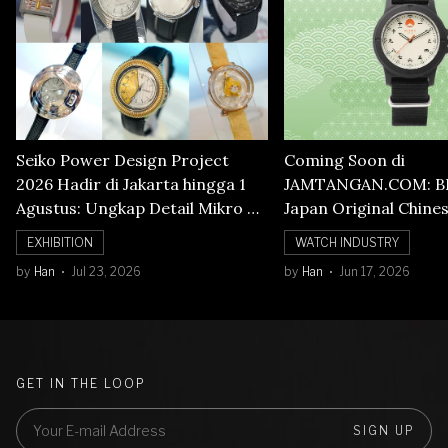
Seiko Power Design Project
Coming Soon di
2026 Hadir di Jakarta hingga 1
JAMTANGAN.COM: B
Agustus: Ungkap Detail Mikro di
Japan Original Chine
Balik Seni Watchmaking
Numerals Watch
EXHIBITION
WATCH INDUSTRY
by
Han
Jul 23, 2026
by
Han
Jun 17, 2026
GET IN THE LOOP
SIGN UP