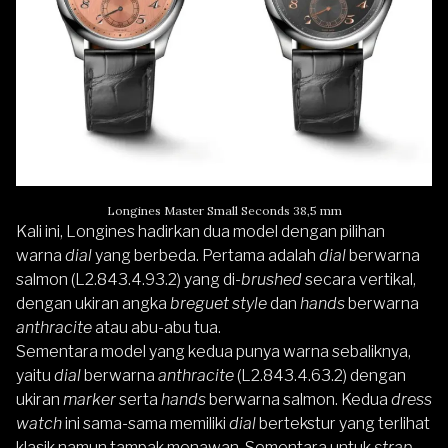
Longines Master Small Seconds 38,5 mm
Kali ini, Longines hadirkan dua model dengan pilihan
warna
dial
yang berbeda. Pertama adalah
dial
berwarna
salmon (L2.843.4.93.2) yang di-
brushed
secara vertikal,
dengan ukiran angka
breguet style
dan
hands
berwarna
anthracite
atau abu-abu tua.
Sementara model yang kedua punya warna sebaliknya,
yaitu
dial
berwarna
anthracite
(L2.843.4.63.2) dengan
ukiran
marker
serta
hands
berwarna salmon. Kedua
dress
watch
ini sama-sama memiliki
dial
bertekstur yang terlihat
klasik namun tampak menawan. Sementara untuk
strap
-