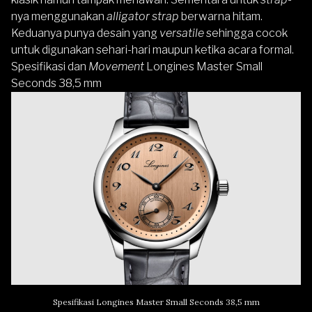
nya menggunakan
alligator strap
berwarna hitam.
Keduanya punya desain yang
versatile
sehingga cocok
untuk digunakan sehari-hari maupun ketika acara formal.
Spesifikasi dan
Movement
Longines Master Small
Seconds 38,5 mm
Spesifikasi Longines Master Small Seconds 38,5 mm