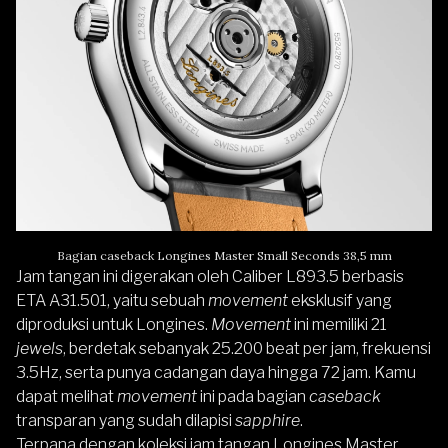
Bagian caseback Longines Master Small Seconds 38,5 mm
Jam tangan ini digerakan oleh Caliber L893.5 berbasis
ETA A31.501, yaitu sebuah
movement
eksklusif yang
diproduksi untuk Longines.
Movement
ini memiliki 21
jewels
, berdetak sebanyak 25.200 beat per jam, frekuensi
3.5Hz, serta punya cadangan daya hingga 72 jam. Kamu
dapat melihat
movement
ini pada bagian
caseback
transparan yang sudah dilapisi
sapphire
.
Terpana dengan koleksi jam tangan Longines Master