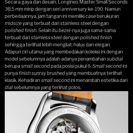
Secara gaya dan desain, Longines Master Small Seconds
38,5 mm mirip dengan seri
anniversary
ke-190. Namun
perbedaannya, jam tangan ini memiliki
case
berukuran
midsize
yang terbuat dari
stainless steel
dengan
polished finish
. Selain itu
bezel
-nya juga sama-sama
terbuat dari
stainless steel
dengan
polished finish
sehingga terlihat lebih mengilat, halus dan elegan.
Adapun ciri utama yang membedakan koleksi ini dengan
model sebelumnya adalah adanya penambahan
subdial
berupa
small second
pada posisi pukul 6.
Small second
ini
punya
finish sunray brushed
yang membuatnya terlihat
klasik. Kehadiran
small second
ini menambah estetika dari
dial
sebelumnya yang terlihat polos.