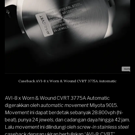
Caseback AVI-8 x Worn & Wound CVRT 3775A Automatic
AVI-8 x Worn & Wound CVRT 3775A Automatic
digerakkan oleh
automatic movement
Miyota 9015.
Movement
ini dapat berdetak sebanyak 28.800vph (hi-
beat), punya 24
jewels
, dan cadangan daya hingga 42 jam.
Lalu
movement
ini dilindungi oleh
screw-in stainless steel
caseback
dengan ukiran bertuliskan “AVI-8: CVRT”.