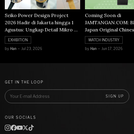
Seiko Power Design Project
Coming Soon di
2026 Hadir di Jakarta hingga 1
JAMTANGAN.COM: B
Agustus: Ungkap Detail Mikro di
Japan Original Chine
Balik Seni Watchmaking
Numerals Watch
EXHIBITION
WATCH INDUSTRY
by
Han
Jul 23, 2026
by
Han
Jun 17, 2026
GET IN THE LOOP
SIGN UP
OUR SOCIALS