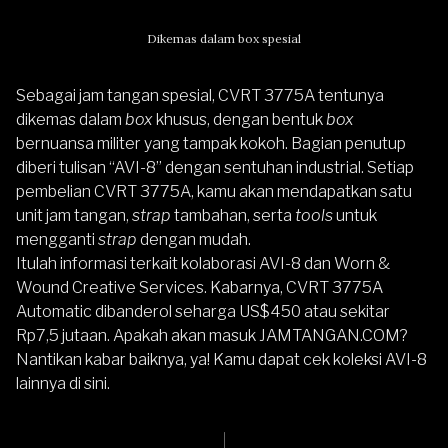
Dikemas dalam box spesial
Sebagai jam tangan spesial, CVRT 3775A tentunya
dikemas dalam
box
khusus, dengan bentuk
box
bernuansa militer yang tampak kokoh. Bagian penutup
diberi tulisan “AVI-8” dengan sentuhan industrial. Setiap
pembelian CVRT 3775A, kamu akan mendapatkan satu
unit jam tangan,
strap
tambahan, serta
tools
untuk
mengganti
strap
dengan mudah.
Itulah informasi terkait kolaborasi AVI-8 dan Worn &
Wound Creative Services. Kabarnya, CVRT 3775A
Automatic dibanderol seharga US$450 atau sekitar
Rp7,5 jutaan. Apakah akan masuk
JAMTANGAN.COM
?
Nantikan kabar baiknya, ya! Kamu dapat
cek koleksi AVI-8
lainnya di sini
.