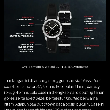
AVI-8 x Worn & Wound CVRT 3775A Automatic
Jam tangan ini dirancang menggunakan
stainless steel
case
berdiameter 37,75 mm, ketebalan 11 mm, dan
lug-
to-lug
46 mm. Lalu
case
ini dilengkapi
hard coating
tahan
gores serta
fixed bezel
bertekstur
knurled
berwarna
hitam. Adapun
pull out crown
pada posisi pukul 4.
Case
ini