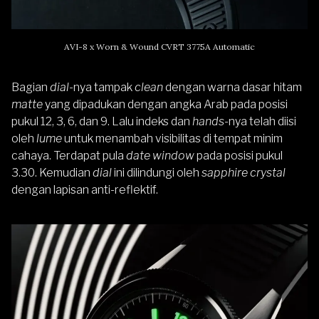
AVI-8 x Worn & Wound CVRT 3775A Automatic
Bagian
dial
-nya tampak
clean
dengan warna dasar hitam
matte
yang dipadukan dengan angka Arab pada posisi
pukul 12, 3, 6, dan 9. Lalu indeks dan
hands
-nya telah diisi
oleh
lume
untuk menambah visibilitas di tempat minim
cahaya. Terdapat pula
date window
pada posisi pukul
3.30. Kemudian
dial
ini dilindungi oleh
sapphire crystal
dengan lapisan anti-reflektif.