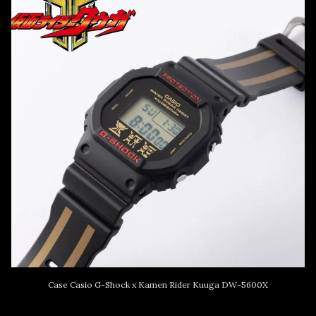
Case Casio G-Shock x Kamen Rider Kuuga DW-5600X