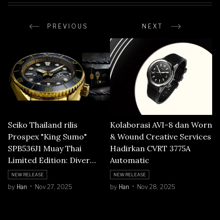
PREVIOUS
NEXT
Seiko Thailand rilis
Kolaborasi AVI-8 dan Worn
Prospex "King Sumo"
& Wound Creative Services
SPB536J1 Muay Thai
Hadirkan CVRT 3775A
Limited Edition: Diver
Automatic
Emas yang Menghidupkan
NEW RELEASE
NEW RELEASE
Spirit Juara Thailand
by
Han
Nov 27, 2025
by
Han
Nov 28, 2025