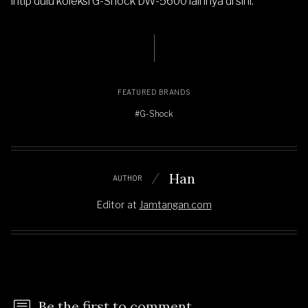
intip dulu koleksi
G-Shock DW-5600 lainnya di sini
.
FEATURED BRANDS
#G-Shock
Han
AUTHOR
Editor
at
Jamtangan.com
Be the first to comment