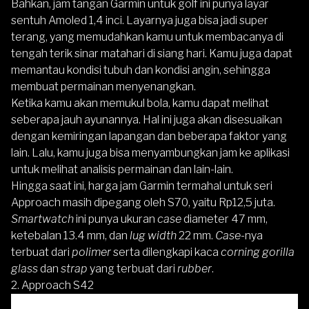
Bahkan, jam tangan Garmin untuk golf ini punya layar
sentuh Amoled 1,4 inci. Layarnya juga bisa jadi super
terang, yang memudahkan kamu untuk membacanya di
tengah terik sinar matahari di siang hari. Kamu juga dapat
memantau kondisi tubuh dan kondisi angin, sehingga
membuat permainan menyenangkan.
Ketika kamu akan memukul bola, kamu dapat melihat
seberapa jauh ayunannya. Hal ini juga akan disesuaikan
dengan kemiringan lapangan dan beberapa faktor yang
lain. Lalu, kamu juga bisa menyambungkan jam ke aplikasi
untuk melihat analisis permainan dan lain-lain.
Hingga saat ini, harga jam Garmin termahal untuk seri
Approach masih dipegang oleh S70, yaitu Rp12,5 juta.
Smartwatch
ini punya ukuran
case
diameter 47 mm,
ketebalan 13.4 mm, dan
lug width
22 mm.
Case
-nya
terbuat dari
polimer
serta dilengkapi kaca
corning gorilla
glass
dan
strap
yang terbuat dari
rubber
.
2. Approach S42