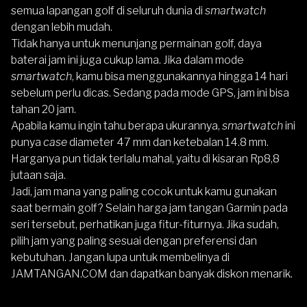
semua lapangan golf di seluruh dunia di
smartwatch
dengan lebih mudah.
Tidak hanya untuk menunjang permainan golf, daya
baterai jam ini juga cukup lama. Jika dalam mode
smartwatch
, kamu bisa menggunakannya hingga 14 hari
sebelum perlu dicas. Sedang pada mode GPS, jam ini bisa
tahan 20 jam.
Apabila kamu ingin tahu berapa ukurannya,
smartwatch
ini
punya
case
diameter 47 mm dan ketebalan 14.8 mm.
Harganya pun tidak terlalu mahal, yaitu di kisaran Rp8,8
jutaan saja.
Jadi, jam mana yang paling cocok untuk kamu gunakan
saat bermain golf? Selain harga jam tangan Garmin pada
seri tersebut, perhatikan juga fitur-fiturnya. Jika sudah,
pilih jam yang paling sesuai dengan preferensi dan
kebutuhan. Jangan lupa untuk membelinya di
JAMTANGAN.COM
dan dapatkan banyak diskon menarik.