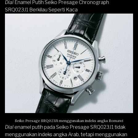
Dial
Enamel Putih Seiko Presage Chronograph
SRQ023J1 Berkilau Seperti Kaca
Seiko Presage SRQ023J1 menggunakan indeks angka Romawi
Dial
enamel putih pada Seiko Presage SRQ023J1 tidak
menggunakan indeks angka Arab, tetapi menggunakan