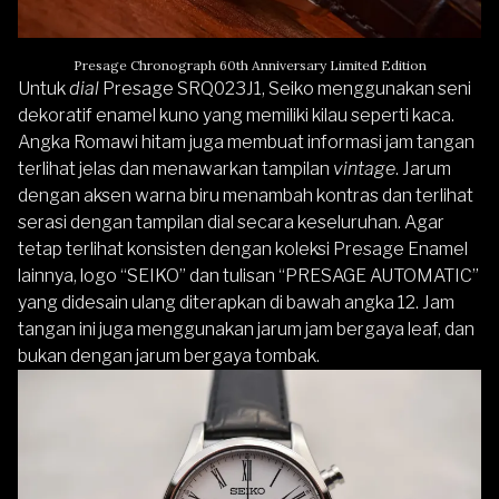
Presage Chronograph 60th Anniversary Limited Edition
Untuk
dial
Presage SRQ023J1, Seiko menggunakan seni
dekoratif enamel kuno yang memiliki kilau seperti kaca.
Angka Romawi hitam juga membuat informasi jam tangan
terlihat jelas dan menawarkan tampilan
vintage
. Jarum
dengan aksen warna biru menambah kontras dan terlihat
serasi dengan tampilan dial secara keseluruhan. Agar
tetap terlihat konsisten dengan koleksi Presage Enamel
lainnya, logo “SEIKO” dan tulisan “PRESAGE AUTOMATIC”
yang didesain ulang diterapkan di bawah angka 12. Jam
tangan ini juga menggunakan jarum jam bergaya leaf, dan
bukan dengan jarum bergaya tombak.