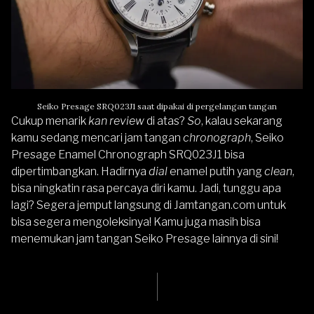
Seiko Presage SRQ023J1 saat dipakai di pergelangan tangan
Cukup menarik
kan review
di atas?
So
, kalau sekarang
kamu sedang mencari jam tangan
chronograph
,
Seiko
Presage Enamel Chronograph SRQ023J1
bisa
dipertimbangkan. Hadirnya
dial
enamel putih yang
clean
,
bisa ningkatin rasa percaya diri kamu. Jadi, tunggu apa
lagi? Segera jemput langsung di
Jamtangan.com
untuk
bisa segera mengoleksinya! Kamu juga masih bisa
menemukan jam tangan Seiko Presage lainnya
di sini
!