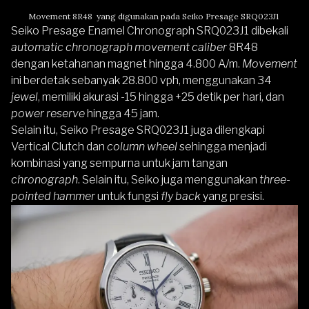
Movement 8R48 yang digunakan pada Seiko Presage SRQ023J1
Seiko Presage Enamel Chronograph SRQ023J1 dibekali
automatic chronograph movement caliber
8R48
dengan ketahanan magnet hingga 4.800 A/m.
Movement
ini berdetak sebanyak 28.800 vph, menggunakan 34
jewel
, memiliki akurasi -15 hingga +25 detik per hari, dan
power reserve
hingga 45 jam.
Selain itu, Seiko Presage SRQ023J1 juga dilengkapi
Vertical Clutch dan
column wheel
sehingga menjadi
kombinasi yang sempurna untuk jam tangan
chronograph
. Selain itu, Seiko juga menggunakan
three-
pointed hammer
untuk fungsi
fly back
yang presisi.