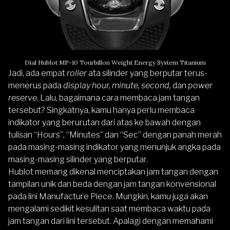
Dial Hublot MP-10 Tourbillon Weight Energy System Titanium
Jadi, ada empat
roller
ata silinder yang berputar terus-
menerus pada
display hour, minute, second,
dan
power
reserve
. Lalu, bagaimana cara membaca jam tangan
tersebut? Singkatnya, kamu hanya perlu membaca
indikator yang berurutan dari atas ke bawah dengan
tulisan “Hours”, “Minutes” dan “Sec” dengan panah merah
pada masing-masing indikator yang menunjuk angka pada
masing-masing silinder yang berputar.
Hublot memang dikenal menciptakan jam tangan dengan
tampilan unik dan beda dengan jam tangan konvensional
pada lini Manufacture Piece. Mungkin, kamu juga akan
mengalami sedikit kesulitan saat membaca waktu pada
jam tangan dari lini tersebut. Apalagi dengan memahami