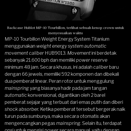
Backcase Hublot MP-10 Tourbillon, terlihat sebuah kenop crown untuk
menyesuaikan waktu
MP-10 Tourbillon Weight Energy System Titanium
menggunakan
weight energy system automatic
movement caliber
HUB9013.
Movement
ini berdetak
sebanyak 21.600 bph dan memiliki
power reserve
minimum 48 jam. Secara khusus, ini adalah
caliber
baru
dengan 66 jewels, memiliki 592 komponen dan dibekali
dua pemberat linear. Peran rotor untuk menggulung
mainspring
yang biasanya hadir pada jam tangan
automatic
konvensional, digantikan oleh 2 barel
pemberat sejajar yang terbuat dari emas putih dan diberi
shock absorber.
Ketika pemberat tersebut bergerak naik
turun pada sumbunya, maka secara otomatis akan
mengencangkan pegas
mainspring
. Selain itu, terdapat
opsi untuk mengisi
power secara
manual, yaitu dengan