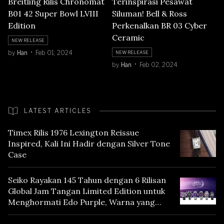
Breitling Rilis Chronomat
Terinspirasi Pesawat
B01 42 Super Bowl LVIII
Siluman! Bell & Ross
Edition
Perkenalkan BR 03 Cyber
Ceramic
NEW RELEASE
by
Han
Feb 01, 2024
NEW RELEASE
by
Han
Feb 02, 2024
LATEST ARTICLES
Timex Rilis 1976 Lexington Reissue
Inspired, Kali Ini Hadir dengan Silver Tone
Case
Seiko Rayakan 145 Tahun dengan 6 Rilisan
Global Jam Tangan Limited Edition untuk
Menghormati Edo Purple, Warna yang
Mencerminkan Warisan Tokyo