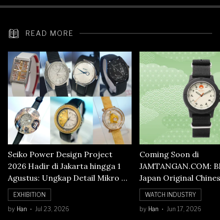
READ MORE
Seiko Power Design Project
Coming Soon di
2026 Hadir di Jakarta hingga 1
JAMTANGAN.COM: B
Agustus: Ungkap Detail Mikro di
Japan Original Chine
Balik Seni Watchmaking
Numerals Watch
EXHIBITION
WATCH INDUSTRY
by
Han
Jul 23, 2026
by
Han
Jun 17, 2026