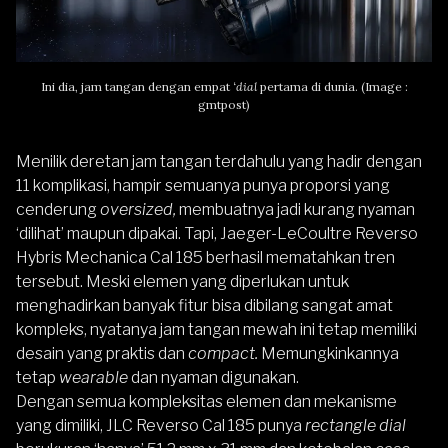
Ini dia, jam tangan dengan empat ‘
dial
pertama di dunia. (Image :
gmtpost)
Menilik deretan jam tangan terdahulu yang hadir dengan
11 komplikasi, hampir semuanya punya proporsi yang
cenderung
oversized,
membuatnya jadi kurang nyaman
‘dilihat’ maupun dipakai. Tapi, Jaeger-LeCoultre Reverso
Hybris Mechanica Cal 185 berhasil mematahkan tren
tersebut. Meski elemen yang diperlukan untuk
menghadirkan banyak fitur bisa dibilang sangat amat
kompleks, nyatanya jam tangan mewah ini tetap memiliki
desain yang praktis dan
compact.
Memungkinkannya
tetap
wearable
dan nyaman digunakan.
Dengan semua kompleksitas elemen dan mekanisme
yang dimiliki, JLC Reverso Cal 185 punya
rectangle dial