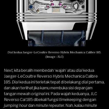
Dial
kedua Jaeger-LeCoultre Reverso Hybris Mechanica Calibre 185.
(Image : JLC)
Next,
kita beralih membedah ‘wajah’ atau
dial
kedua
Jaeger-LeCoultre Reverso Hybris Mechanica Calibre
185.
Dial
kedua ini terletak tepat di belakang
dial
pertama,
dan akan terlihat jika kamu membuka sisi depan jam
tangan mewah
original
ini. Pada wajah keduanya, JLC
Reverso Cal 185 dibekali fungsi
timekeeping
dengan
jumping hour
dan
minute repeater.
Nah, kalau
minute