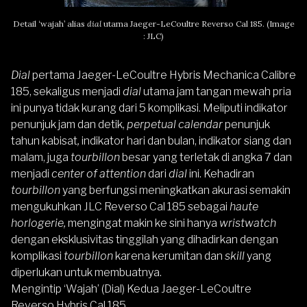
Detail ‘wajah’ alias
dial
utama Jaeger-LeCoultre Reverso Cal 185. (Image
: JLC)
Dial
pertama Jaeger-LeCoultre Hybris Mechanica Calibre
185, sekaligus menjadi
dial
utama jam tangan mewah pria
ini punya tidak kurang dari 5 komplikasi. Meliputi indikator
penunjuk jam dan detik,
perpetual calendar
penunjuk
tahun kabisat
,
indikator hari dan bulan, indikator siang dan
malam, juga
tourbillon
besar yang terletak di angka 7 dan
menjadi
center of attention
dari
dial
ini. Kehadiran
tourbillon
yang berfungsi meningkatkan akurasi semakin
mengukuhkan JLC Reverso Cal 185 sebagai
haute
horlogerie,
mengingat makin ke sini hanya
wristwatch
dengan eksklusivitas tinggilah yang dihadirkan dengan
komplikasi
tourbillon
karena kerumitan dan
skill
yang
diperlukan untuk membuatnya.
Mengintip
‘
Wajah’ (Dial) Kedua Jaeger-LeCoultre
Reverso Hybris Cal 185