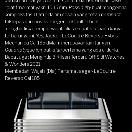
berukuran ‘hanya’ 51.2 mm x 31 mm dan ketebalan
case
relatif ‘normal’ yakni 15.15 mm.
Possibility
buat mengemas
kompleksitas 11 fitur dalam desain yang tetap
compact,
tak lepas dari inovasi Jaeger-LeCoultre buat
menghadirkan empat wajah alias empat
dial
pada karya
terbarunya ini.
Yes,
Jaeger-LeCoultre Reverso Hybris
Mechanica Cal 185 diklaim merupakan
jam tangan
Quadriptyque (
empat
-dial)
pertama yang ada di dunia.
Baca Juga :
Mengintip 3 Rilisan Terbaru ORIS di Watches
& Wonders 2021
.
Membedah
‘
Wajah’ (Dial) Pertama Jaeger-LeCoultre
Reverso Cal 185