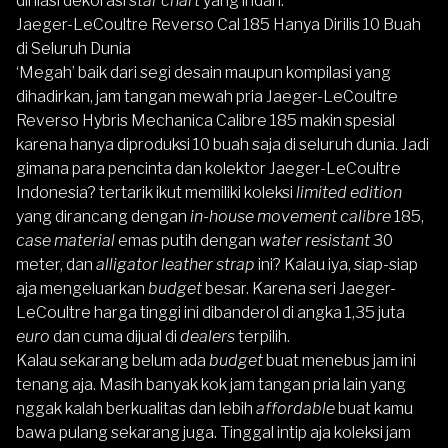
dihiasi dekorasi
star chart
yang indah.
Jaeger-LeCoultre Reverso Cal 185 Hanya Dirilis 10 Buah
di Seluruh Dunia
‘Megah’ baik dari segi desain maupun kompilasi yang
dihadirkan, jam tangan mewah pria Jaeger-LeCoultre
Reverso Hybris Mechanica Calibre 185 makin spesial
karena hanya diproduksi 10 buah saja di seluruh dunia. Jadi
gimana para pencinta dan kolektor Jaeger-LeCoultre
Indonesia? tertarik ikut memiliki koleksi
limited edition
yang dirancang dengan
in-house movement calibre
185,
case material
emas putih dengan
water resistant
30
meter, dan
alligator leather strap
ini? Kalau iya, siap-siap
aja mengeluarkan
budget
besar. Karena seri Jaeger-
LeCoultre harga tinggi ini dibanderol di angka 1,35 juta
euro
dan cuma dijual di
dealers
terpilih.
Kalau sekarang belum ada
budget
buat menebus jam ini
tenang aja. Masih banyak kok
jam tangan pria
lain yang
nggak kalah berkualitas dan lebih
affordable
buat kamu
bawa pulang sekarang juga. Tinggal intip aja koleksi jam