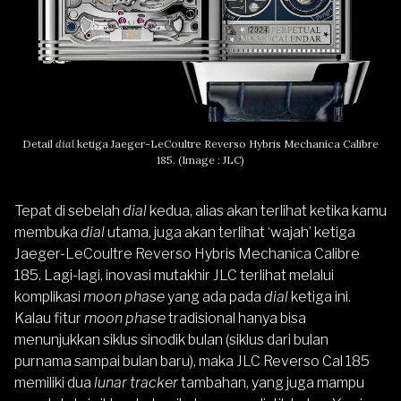
Detail
dial
ketiga Jaeger-LeCoultre Reverso Hybris Mechanica Calibre
185. (Image : JLC)
Tepat di sebelah
dial
kedua, alias akan terlihat ketika kamu
membuka
dial
utama, juga akan terlihat ‘wajah’ ketiga
Jaeger-LeCoultre Reverso Hybris Mechanica Calibre
185. Lagi-lagi, inovasi mutakhir JLC terlihat melalui
komplikasi
moon phase
yang ada pada
dial
ketiga ini.
Kalau fitur
moon phase
tradisional hanya bisa
menunjukkan siklus sinodik bulan (siklus dari bulan
purnama sampai bulan baru), maka JLC Reverso Cal 185
memiliki dua
lunar tracker
tambahan, yang juga mampu