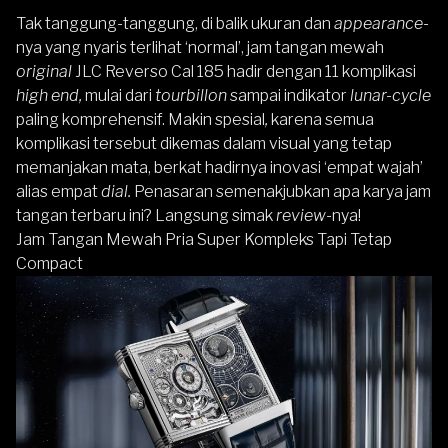
Tak tanggung-tanggung, di balik ukuran dan
appearance-
nya yang nyaris terlihat ‘normal’, jam tangan mewah
original
JLC Reverso Cal 185 hadir dengan 11 komplikasi
high end,
mulai dari
tourbillon
sampai indikator
lunar-cycle
paling komprehensif. Makin spesial
,
karena semua
komplikasi
tersebut dikemas dalam visual yang tetap
memanjakan mata, berkat hadirnya inovasi ‘empat wajah’
alias empat
dial.
Penasaran semenakjubkan apa karya
jam
tangan terbaru
ini? Langsung simak
review-
nya!
Jam Tangan Mewah Pria Super Kompleks Tapi Tetap
Compact