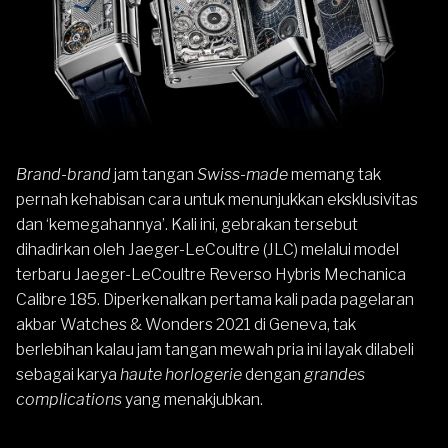
Brand-brand
jam tangan
Swiss-made
memang tak
pernah kehabisan cara untuk menunjukkan eksklusivitas
dan ‘kemegahannya’. Kali ini, gebrakan tersebut
dihadirkan oleh Jaeger-LeCoultre (JLC) melalui model
terbaru
Jaeger-LeCoultre Reverso Hybris Mechanica
Calibre 185
. Diperkenalkan pertama kali pada pagelaran
akbar Watches & Wonders 2021 di Geneva, tak
berlebihan kalau jam tangan mewah pria ini layak dilabeli
sebagai karya
haute horlogerie
dengan
grandes
complications
yang menakjubkan.