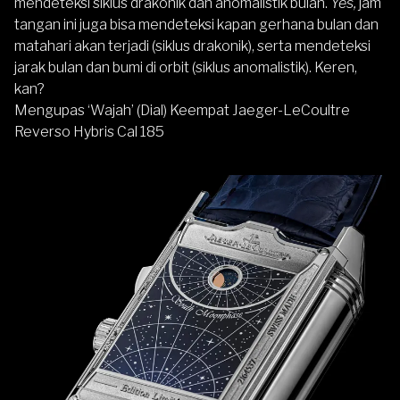
mendeteksi siklus drakonik dan anomalistik bulan.
Yes,
jam
tangan ini juga bisa mendeteksi kapan gerhana bulan dan
matahari akan terjadi (siklus drakonik), serta mendeteksi
jarak bulan dan bumi di orbit (siklus anomalistik). Keren,
kan?
Mengupas
‘
Wajah’ (Dial) Keempat Jaeger-LeCoultre
Reverso Hybris Cal 185