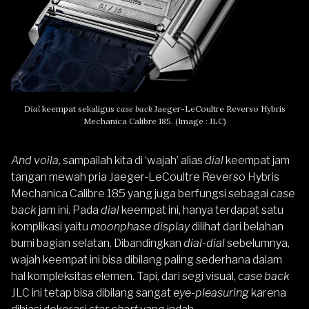
Dial
keempat sekaligus
case back
Jaeger-LeCoultre Reverso Hybris
Mechanica Calibre 185. (Image : JLC)
And voila,
sampailah kita di ‘wajah’ alias
dial
keempat jam
tangan mewah pria Jaeger-LeCoultre Reverso Hybris
Mechanica Calibre 185 yang juga berfungsi sebagai
case
back
jam
ini. Pada
dial
keempat ini, hanya terdapat satu
komplikasi yaitu
moonphase display
dilihat dari belahan
bumi bagian selatan. Dibandingkan
dial-dial
sebelumnya,
wajah keempat ini bisa dibilang paling sederhana dalam
hal kompleksitas elemen. Tapi, dari segi visual,
case back
JLC ini tetap bisa dibilang sangat
eye-pleasuring
karena