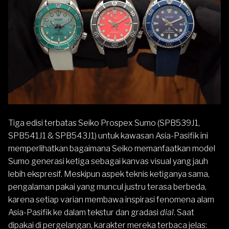
Tiga edisi terbatas
Seiko
Prospex
Sumo
(SPB539J1,
SPB541J1 & SPB543J1) untuk kawasan Asia-Pasifik ini
memperlihatkan bagaimana Seiko memanfaatkan model
Sumo generasi ketiga sebagai kanvas visual yang jauh
lebih ekspresif. Meskipun aspek teknis ketiganya sama,
pengalaman pakai yang muncul justru terasa berbeda,
karena setiap varian membawa inspirasi fenomena alam
Asia-Pasifik ke dalam tekstur dan gradasi
dial
. Saat
dipakai di pergelangan, karakter mereka terbaca jelas: