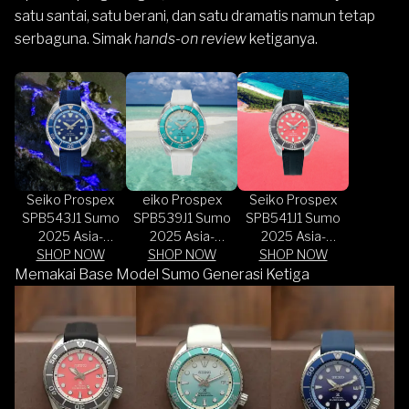
satu santai, satu berani, dan satu dramatis namun tetap
serbaguna. Simak
hands-on review
ketiganya.
Seiko Prospex
eiko Prospex
Seiko Prospex
SPB543J1 Sumo
SPB539J1 Sumo
SPB541J1 Sumo
2025 Asia-
2025 Asia-
2025 Asia-
Pacific Blue Fire
SHOP NOW
Pacific Sand
SHOP NOW
Pacific Pink Lake
SHOP NOW
Crater Blue
Bank Aqua Dial
Black Silicone
Memakai Base Model Sumo Generasi Ketiga
Silicone Strap
Silicone Strap
Strap Limited
Limited Edition
Limited Edition
Edition