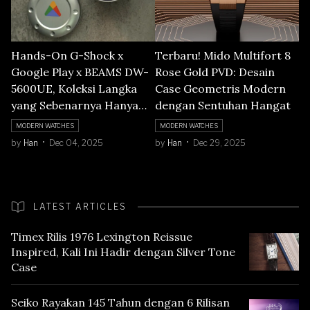
Hands-On G-Shock x
Terbaru! Mido Multifort 8
Google Play x BEAMS DW-
Rose Gold PVD: Desain
5600UE, Koleksi Langka
Case Geometris Modern
yang Sebenarnya Hanya
dengan Sentuhan Hangat
Bisa Didapat Lewat Undian
MODERN WATCHES
MODERN WATCHES
Google Play Points Jepang!
by
Han
Dec 04, 2025
by
Han
Dec 29, 2025
LATEST ARTICLES
Timex Rilis 1976 Lexington Reissue
Inspired, Kali Ini Hadir dengan Silver Tone
Case
Seiko Rayakan 145 Tahun dengan 6 Rilisan