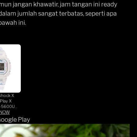
mun jangan khawatir, jam tangan ini
ready
dalam jumlah sangat terbatas, seperti apa
bawah ini.
Shock X
Play X
-5600UE
 NOW
 Dial
nt Resin
oogle Play
(JDM)