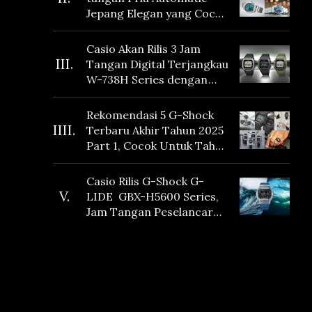
Jepang Elegan yang Cocok
Dikoleksi di 2026
Casio Akan Rilis 3 Jam
III.
Tangan Digital Terjangkau
W-738H Series dengan
Masa Baterai 10 Tahun
dan Fitur Vibration
Rekomendasi 5 G-Shock
IIII.
Terbaru Akhir Tahun 2025
Part 1, Cocok Untuk Tahun
Baru!
Casio Rilis G-Shock G-
V.
LIDE GBX-H5600 Series,
Jam Tangan Peselancar
yang dilengkapi Sensor
Heart Rate