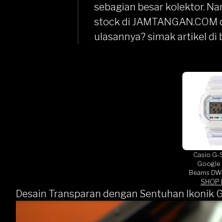
sebagian besar kolektor. Na
stock
di
JAMTANGAN.COM
ulasannya? simak artikel di 
Casio G-
Google 
Beams DW
SHOP
Digital
Transpare
Desain Transparan dengan Sentuhan Ikonik G
Band 