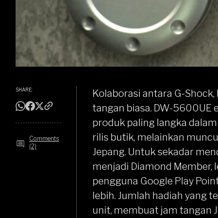
SHARE:
Kolaborasi antara
G-Shock
,
tangan biasa.
DW-5600UE
e
produk paling langka dalam 
rilis butik, melainkan munc
Comments
(2)
Jepang. Untuk sekadar mend
menjadi Diamond Member, lev
pengguna Google Play Poin
lebih. Jumlah hadiah yang t
unit, membuat jam tangan JD