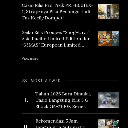
Casio Rilis Pro Trek PRJ-B001EX-
1, Strap-nya Bisa Berfungsi Jadi
Tas Kecil/Dompet!
Seiko Rilis Prospex “Shog-Urai”
Asia Pacific Limited Edition dan
“63MAS” European Limited
Edition
View more
MOST VIEWED
Tahun 2026 Baru Dimulai,
I.
Casio Langsung Rilis 3 G-
Shock GA-2100K Series
Rekomendasi 5 Jam
II.
tangan Pria Automatic