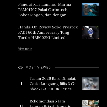
Panerai Rilis Luminor Marina
PAM01707 Pakai Carbotech,
Bobot Ringan, dan dengan
Vintage Vibes
Hands-On Review Seiko Prospex
PADI 60th Anniversary ‘King
Turtle’ HBB002K1 Limited
Edition
View more
MOST VIEWED
Tahun 2026 Baru Dimulai,
I.
Casio Langsung Rilis 3 G-
Shock GA-2100K Series
Rekomendasi 5 Jam
II.
tangan Pria Automatic