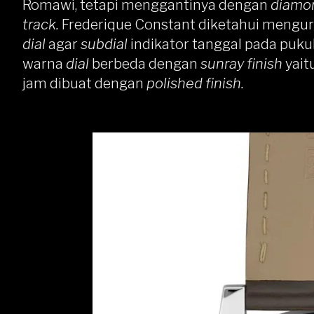
Romawi, tetapi menggantinya dengan
diamo
track.
Frederique Constant diketahui mengu
dial
agar
subdial
indikator tanggal pada pukul 6
warna
dial
berbeda dengan
sunray finish
yait
jam dibuat dengan
polished finish.