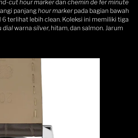
nd-cut hour marker
dan
chemin de fer minute
rangi panjang
hour marker
pada bagian bawah
 terlihat lebih clean. Koleksi ini memiliki tiga
u
dial
warna
silver
, hitam, dan salmon. Jarum