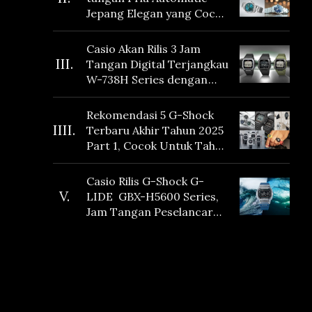
Jepang Elegan yang Cocok
Dikoleksi di 2026
Casio Akan Rilis 3 Jam
III.
Tangan Digital Terjangkau
W-738H Series dengan
Masa Baterai 10 Tahun
dan Fitur Vibration
Rekomendasi 5 G-Shock
IIII.
Terbaru Akhir Tahun 2025
Part 1, Cocok Untuk Tahun
Baru!
Casio Rilis G-Shock G-
V.
LIDE GBX-H5600 Series,
Jam Tangan Peselancar
yang dilengkapi Sensor
Heart Rate