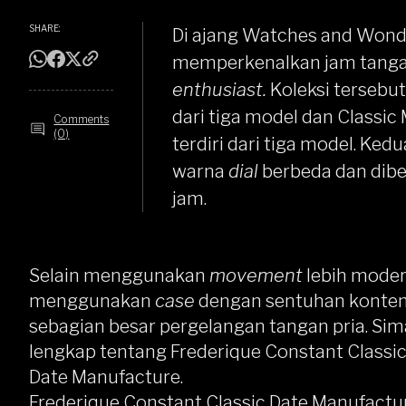
SHARE:
Di ajang Watches and Wonde
memperkenalkan jam tangan
enthusiast.
Koleksi tersebut
dari tiga model dan Classi
Comments
(0)
terdiri dari tiga model. Ke
warna
dial
berbeda dan dibe
jam.
Selain menggunakan
movement
lebih moder
menggunakan
case
dengan sentuhan kontem
sebagian besar pergelangan tangan pria. Simak
lengkap tentang Frederique Constant Classi
Date Manufacture.
Frederique Constant Classic Date Manufactu