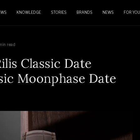
EWS
KNOWLEDGE
STORIES
BRANDS
NEWS
FOR YOU
min read
lis Classic Date
sic Moonphase Date