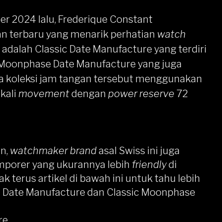
r 2024 lalu, Frederique Constant
 terbaru yang menarik perhatian
watch
 adalah Classic Date Manufacture yang terdiri
c Moonphase Date Manufacture yang juga
dua koleksi jam tangan tersebut menggunakan
kali
movement
dengan
power reserve
72
n,
watchmaker brand
asal Swiss ini juga
porer yang ukurannya lebih
friendly
di
 terus artikel di bawah ini untuk tahu lebih
c Date Manufacture dan Classic Moonphase
re