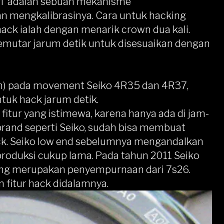
iri adalah sebuah mekanisme
n mengkalibrasinya. Cara untuk hacking
ack ialah dengan menarik crown dua kali.
 memutar jarum detik untuk disesuaikan dengan
on) pada movement Seiko 4R35 dan 4R37,
uk hack jarum detik.
fitur yang istimewa, karena hanya ada di jam-
brand seperti Seiko, sudah bisa membuat
ck. Seiko low end sebelumnya mengandalkan
oduksi cukup lama. Pada tahun 2011 Seiko
g merupakan penyempurnaan dari 7s26.
itur hack didalamnya.