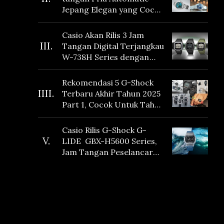
Jepang Elegan yang Cocok
Dikoleksi di 2026
Casio Akan Rilis 3 Jam
III.
Tangan Digital Terjangkau
W-738H Series dengan
Masa Baterai 10 Tahun
dan Fitur Vibration
Rekomendasi 5 G-Shock
IIII.
Terbaru Akhir Tahun 2025
Part 1, Cocok Untuk Tahun
Baru!
Casio Rilis G-Shock G-
V.
LIDE GBX-H5600 Series,
Jam Tangan Peselancar
yang dilengkapi Sensor
Heart Rate