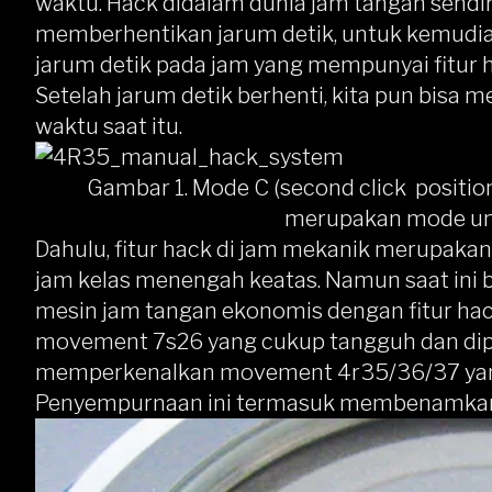
waktu. Hack didalam dunia jam tangan send
memberhentikan jarum detik, untuk kemudia
jarum detik pada jam yang mempunyai fitur h
Setelah jarum detik berhenti, kita pun bisa
waktu saat itu.
Gambar 1. Mode C (second click positi
merupakan mode unt
Dahulu, fitur hack di jam mekanik merupakan 
jam kelas menengah keatas. Namun saat ini 
mesin jam tangan ekonomis dengan fitur ha
movement 7s26 yang cukup tangguh dan dipr
memperkenalkan movement 4r35/36/37 yan
Penyempurnaan ini termasuk membenamkan f