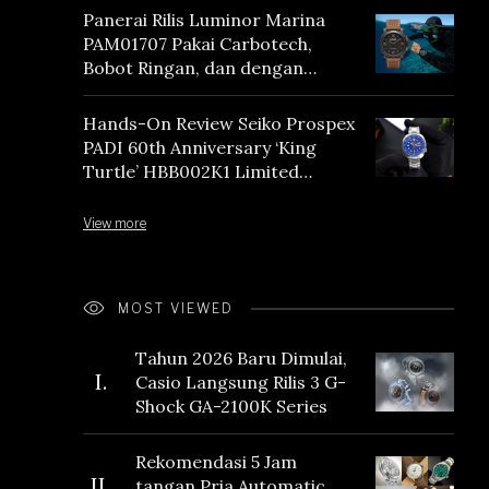
Panerai Rilis Luminor Marina
PAM01707 Pakai Carbotech,
Bobot Ringan, dan dengan
Vintage Vibes
Hands-On Review Seiko Prospex
PADI 60th Anniversary ‘King
Turtle’ HBB002K1 Limited
Edition
View more
MOST VIEWED
Tahun 2026 Baru Dimulai,
I.
Casio Langsung Rilis 3 G-
Shock GA-2100K Series
Rekomendasi 5 Jam
II.
tangan Pria Automatic