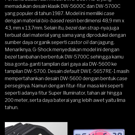
memadukan desain klasik DW-5600C dan DW-5700C
yang populer di tahun 1987. Model ini memiliki
case
dengan material
bio-based resin
berdimensi 48,9 mm x
43, mm x 13,7mm. Selain itu,
bezel
dan
strap
-nya juga
terbuat dari material yang sama yang diproduksi dengan
sumber daya organik seperti
castor oil
dan jagung.
Menariknya, G-Shock menyediakan model ini dengan
bezel
tambahan berbentuk DW-5700C sehingga kamu
bisa gonta-ganti tampilan dari gaya ala DW-5600 ke
tampilan DW-5700. Desain
default
DWE-5657RE-1 masih
mempertahankan desain DW-5600 dengan bentuk
case
perseginya. Namun dengan fitur-fitur masa kini seperti
seperti adanya fitur Super Illuminator, tahan air hingga
200 meter, serta daya baterai yang lebih awet yaitu lima
tahun.