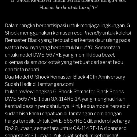
khusus berbentuk huruf ‘G’
Dalam rangka berpartisipasi untuk menjaga lingkungan, G-
Shock menggunakan kemasan
eco-friendly
untuk koleksi
Remaster Black yang terbuat dari kertas daur ulang pada
watch box
-nya yang berbentuk huruf ‘G’. Sementara
untuk model DWE-567RE yang memiliki dua
bezel
,
dikemas dalam
box
kotak yang terbuat dari serat tebu
dan tinta nabati.
Dua Model G-Shock Remaster Black 40th Anniversary
Sudah Hadir di Jamtangan.com!
Itulah
review
lengkap
G-Shock
Remaster Black Series
DWE-5657RE-1 dan GA-114RE-1A yang menghadirkan
kembali desain pendahulunya. Kini, kedua model tersebut
sudah bisa kamu dapatkan di
Jamtangan.com
dengan
harga terbaik. Untuk DWE-5657RE-1 dibanderol seharga
Rp2,8 jutaan, sementara untuk GA-114RE-1A dibanderol
seharga Rp3,1 jutaan. Yuk, sikat sebelum kehabisan!