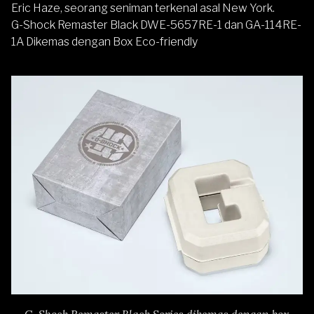
Eric Haze, seorang seniman terkenal asal New York.
G-Shock Remaster Black DWE-5657RE-1 dan GA-114RE-
1A Dikemas dengan Box Eco-friendly
G-Shock Remaster Black Series dikemas dengan box