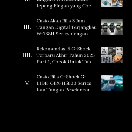
Jepang Elegan yang Cocok
Dikoleksi di 2026
Casio Akan Rilis 3 Jam
III.
Tangan Digital Terjangkau
W-738H Series dengan
Masa Baterai 10 Tahun
dan Fitur Vibration
Rekomendasi 5 G-Shock
IIII.
Terbaru Akhir Tahun 2025
Part 1, Cocok Untuk Tahun
Baru!
Casio Rilis G-Shock G-
V.
LIDE GBX-H5600 Series,
Jam Tangan Peselancar
yang dilengkapi Sensor
Heart Rate