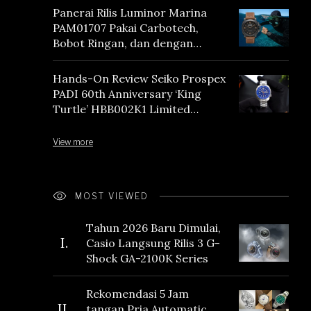
Panerai Rilis Luminor Marina
PAM01707 Pakai Carbotech,
Bobot Ringan, dan dengan
Vintage Vibes
Hands-On Review Seiko Prospex
PADI 60th Anniversary ‘King
Turtle’ HBB002K1 Limited
Edition
View more
MOST VIEWED
Tahun 2026 Baru Dimulai,
I.
Casio Langsung Rilis 3 G-
Shock GA-2100K Series
Rekomendasi 5 Jam
II.
tangan Pria Automatic