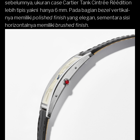
sebelumnya, ukuran
case
Cartier Tank Cintrée Réédition
lebih tipis yakni hanya 6 mm. Pada bagian
bezel
vertikal-
nya memiliki
polished finish
yang elegan, sementara sisi
horizontalnya memiliki
brushed finish
.