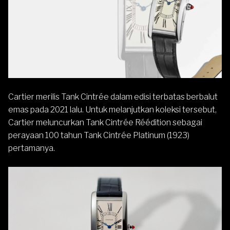
Cartier
merilis Tank Cintrée dalam
edisi terbatas berbalut
emas pada 2021 lalu. Untuk melanjutkan koleksi tersebut,
Cartier meluncurkan Tank Cintrée Réédition sebagai
perayaan 100 tahun Tank Cintrée Platinum (1923)
pertamanya.