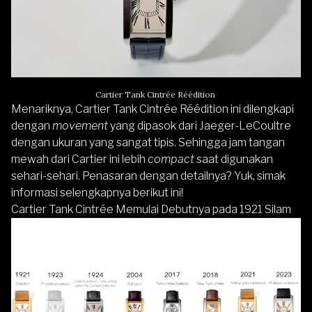
Cartier Tank Cintrée Réédition
Menariknya, Cartier Tank Cintrée Réédition ini dilengkapi
dengan
movement
yang dipasok dari Jaeger-LeCoultre
dengan ukuran yang sangat tipis. Sehingga jam tangan
mewah dari Cartier ini lebih
compact
saat digunakan
sehari-sehari. Penasaran dengan detailnya? Yuk, simak
informasi selengkapnya berikut ini!
Cartier Tank Cintrée Memulai Debutnya pada 1921 Silam