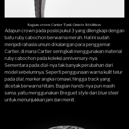
Bagian crown Cartier Tank Cintrée Réédition
Adapun
crown
pada posisi pukul 3 yang dilengkapi dengan
batu ruby cabochon berwarna merah. Hal ini sudah
menjadi rahasia umum di kalangan para penggemar
Cartier, di mana Cartier seringkali menggunakan material
ruby cabochon pada koleksi
anniversary
-nya.
Sementara pada
dial
-nya tak banyak perubahan dari
model sebelumnya. Seperti penggunaan warna kulit telur
pada
dial
,
marker
angka romawi, hingga
track
yang
dicetak berwarna hitam. Bagian
hands
-nya pun masih
sama, yaitu menggunakan Breguet
style
dari
blue steel
untuk menunjukkan jam dan menit.