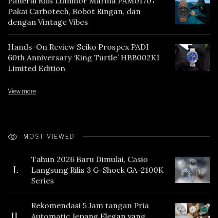
Panerai Rilis Luminor Marina PAM01707
Pakai Carbotech, Bobot Ringan, dan
dengan Vintage Vibes
Hands-On Review Seiko Prospex PADI
60th Anniversary ‘King Turtle’ HBB002K1
Limited Edition
View more
MOST VIEWED
Tahun 2026 Baru Dimulai, Casio
I.
Langsung Rilis 3 G-Shock GA-2100K
Series
Rekomendasi 5 Jam tangan Pria
II.
Automatic Jepang Elegan yang