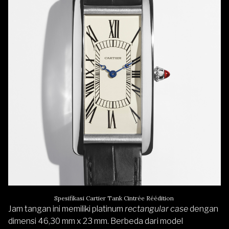
Spesifikasi Cartier Tank Cintrée Réédition
Jam tangan ini memiliki platinum
rectangular
case
dengan
dimensi 46,30 mm x 23 mm. Berbeda dari model