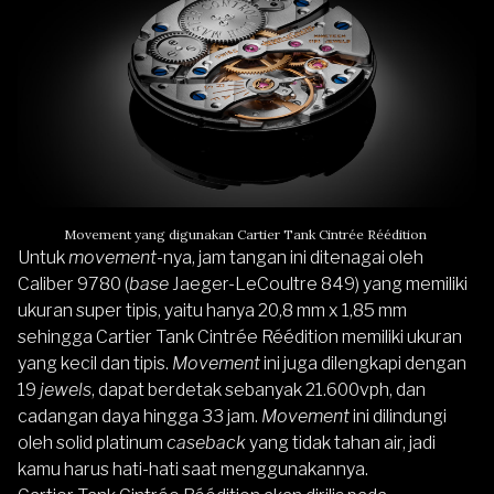
Movement yang digunakan Cartier Tank Cintrée Réédition
Untuk
movement
-nya, jam tangan ini ditenagai oleh
Caliber 9780 (
base
Jaeger-LeCoultre 849) yang memiliki
ukuran super tipis, yaitu hanya 20,8 mm x 1,85 mm
sehingga Cartier Tank Cintrée Réédition memiliki ukuran
yang kecil dan tipis.
Movement
ini juga dilengkapi dengan
19
jewels
, dapat berdetak sebanyak 21.600vph, dan
cadangan daya hingga 33 jam.
Movement
ini dilindungi
oleh solid platinum
caseback
yang tidak tahan air, jadi
kamu harus hati-hati saat menggunakannya.