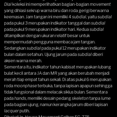
Dial
koleksi ini memperlihatkan bagian-bagian
movement
yang dihiasi sekrup warna biru dan roda gerigi berwarna
keemasan. Jam tangan ini memiliki 4
subdial
, yaitu s
ubdial
pada pukul 3 merupakan
indikator tanggal dan
subdial
pada pukul 9 merupakan indikator hari
.
Kedua
subdial
ditampilkan dengan ukuran relatif besar untuk
mempermudah pengguna membaca jam tangan.
Sedangkan
subdial
pada pukul 12 merupakan indikator
bulan dalam setahun. Ujung jarum pada
subdial
diberi
aksen warna merah.
Sementara itu, indikator tahun kabisat merupakan lubang
bulat kecil antara JA dan MR yang akan berubah menjadi
merah tiap empat tahun sekali. Di atas pukul 6 merupakan
roda
moonphase
terbuka, tanpa lapisan apapun sehingga
tidak fungsional dalam melacak siklus bulan. Sementara
pada
hands
, memiliki desain pedang
skeleton
tanpa
lume
pada bagian ujung, namun kerangka jarum diberi lapisan
lacquer
putih.