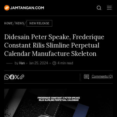
HOME
NEWS
NEW RELEASE
Didesain Peter Speake, Frederique
Constant Rilis Slimline Perpetual
Calendar Manufacture Skeleton
by
Han
Jan 25, 2024
4 min read
Comments (0)