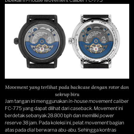
Dibekali In-House Movement Caliber FC-775
Movement yang terlihat pada backcase dengan rotor dan
sekrup biru
Jam tangan ini menggunakan
in-house movement caliber
FC-775 yang dapat dilihat dari
caseback. Movement
ini
berdetak sebanyak 28.800 bph dan memiliki
power
reserve
38 jam. Pada koleksi ini, pelat
movement
bagian
atas pada
dial
berwarna abu-abu. Sehingga kontras