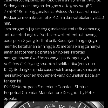
case
yang dilapisi lapisan DLC berwarna
gray anthracite.
Sedangkan jam tangan dengan
matte gray dial
(FC-
775PS4S6) menggunakan
stainless steel case
standar.
Keduanya memiliki diameter 42 mm dan ketebalannya 11,3
mm.
Jam tangan ini juga menggunakan kristal safir cembung
untuk melindungi
dial
serta
crown
berbentuk bawang
pada pukul 3 yang terlihat unik. Kedua jam tangan juga
memiliki ketahanan air hingga 30 meter sehingga hanya
aman saat terkena cipratan air. Koleksi ini tetap
menggunakan
fixed bezel
yang tipis dengan
high-
polished finish
yang
smooth
di sekitar
dial
(versi non
DLC). Sedangkan pada
caseback
transparan, kamu bisa
melihat komponen
movement
yang digunakan pada jam
tangan ini.
Dial Skeleton
pada Frederique Constant Slimline
Perpetual Calendar Manufacture Designed by Peter
Speake