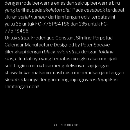
dengan roda berwarna emas dan sekrup berwarna biru
yang terlihat pada
skeleton dial
. Pada
caseback
terdapat
ukiran
serial number
dari jam tangan edisi terbatas ini
yaitu 35 untuk FC-775PS4TS6 dan 135 untuk FC-
775PS4S6.
Untuk
strap
,
Frederique Constant
Slimline Perpetual
Calendar Manufacture Designed by Peter Speake
dilengkapi dengan
black nylon strap
dengan
folding
clasp
. Jumlahnya yang terbatas mungkin akan menjadi
sulit bagimu untuk bisa mengoleksinya. Tapi jangan
khawatir karena kamu masih bisa menemukan jam tangan
skeleton
lainnya dengan mengunjungi
website
/aplikasi
Jamtangan.com
!
FEATURED BRANDS