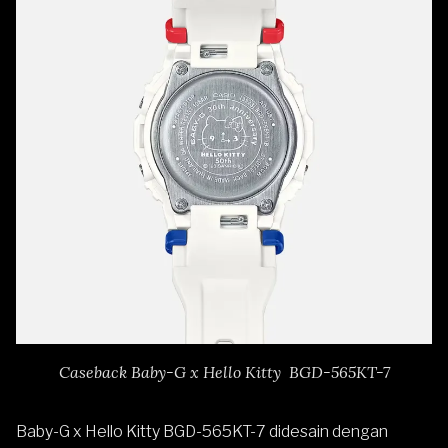
Caseback Baby-G x Hello Kitty BGD-565KT-7
Baby-G x Hello Kitty BGD-565KT-7 didesain dengan