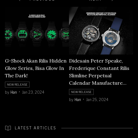
G-Shock Akan Rilis Hidden
Didesain Peter Speake,
Glow Series, Bisa Glow In
Frederique Constant Rilis
The Dark!
Slimline Perpetual
Calendar Manufacture
NEW RELEASE
Skeleton
by
Han
Jan 23, 2024
NEW RELEASE
by
Han
Jan 25, 2024
LATEST ARTICLES