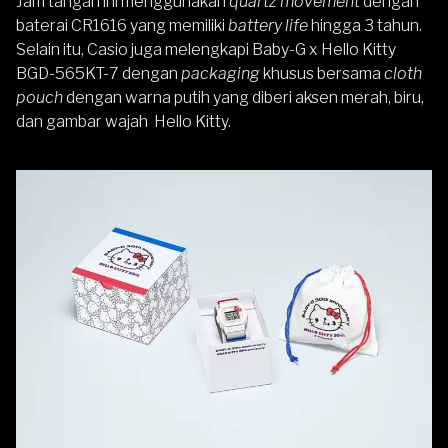
Jam tangan ini menggunakan
quartz movement
dengan
baterai CR1616 yang memiliki
battery life
hingga 3 tahun.
Selain itu, Casio juga melengkapi Baby-G x Hello Kitty
BGD-565KT-7 dengan
packaging
khusus bersama
cloth
pouch
dengan warna putih yang diberi aksen merah, biru,
dan gambar wajah Hello Kitty.