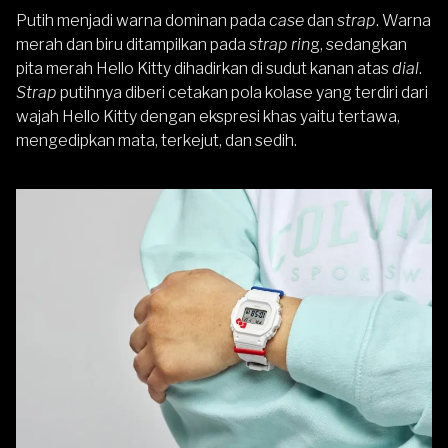
Putih menjadi warna dominan pada
case
dan
strap
. Warna
merah dan biru ditampilkan pada
strap rin
g, sedangkan
pita merah Hello Kitty dihadirkan di sudut kanan atas
dial
.
Strap
putihnya diberi cetakan pola kolase yang terdiri dari
wajah Hello Kitty dengan ekspresi khas yaitu tertawa,
mengedipkan mata, terkejut, dan sedih.