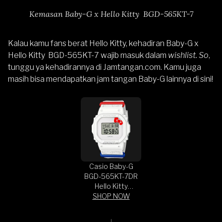
Kemasan Baby-G x Hello Kitty BGD-565KT-7
Kalau kamu fans berat Hello Kitty, kehadiran Baby-G x
Hello Kitty BGD-565KT-7 wajib masuk dalam
wishlist. So
,
tunggu ya kehadirannya di
Jamtangan.com
. Kamu juga
masih bisa mendapatkan jam tangan
Baby-G lainnya di sini
!
Casio Baby-G
BGD-565KT-7DR
Hello Kitty
Collaboration
SHOP NOW
50th
Anniversary