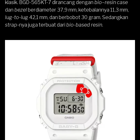
klasik. BGD-565KT-7 dirancang dengan
bio
–
resin case
dan
bezel
berdiameter 37,9 mm, ketebalannya 11,3 mm,
lug-to-lug
42,1 mm, dan berbobot 30 gram. Sedangkan
strap
-nya juga terbuat dari
bio-based resin
.