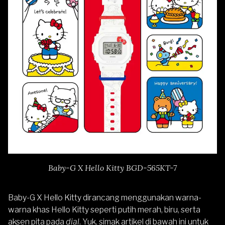
Baby-G X Hello Kitty BGD-565KT-7
Baby-G X Hello Kitty dirancang menggunakan warna-
warna khas Hello Kitty seperti putih merah, biru, serta
aksen pita pada
dial
. Yuk, simak artikel di bawah ini untuk