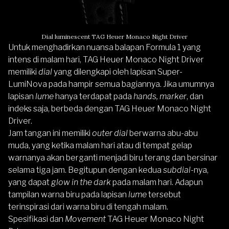
Dial luminescent TAG Heuer Monaco Night Driver
Untuk menghadirkan nuansa balapan Formula 1 yang
intens di malam hari, TAG Heuer Monaco Night Driver
memiliki
dial
yang dilengkapi oleh lapisan Super-
LumiNova pada hampir semua bagiannya. Jika umumnya
lapisan
lume
hanya terdapat pada
hands, marker
, dan
indeks saja, berbeda dengan TAG Heuer Monaco Night
Driver.
Jam tangan ini memiliki
outer dial
berwarna abu-abu
muda, yang ketika malam hari atau di tempat gelap
warnanya akan berganti menjadi biru terang dan bersinar
selama tiga jam. Begitupun dengan kedua
subdial
-nya,
yang dapat
glow in the dark
pada malam hari. Adapun
tampilan warna biru pada lapisan
lume
tersebut
terinspirasi dari warna biru di tengah malam.
Spesifikasi dan
Movement
TAG Heuer Monaco Night