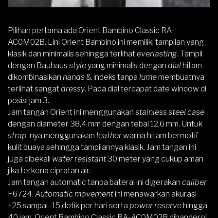
Pilihan pertama ada
Orient Bambino Classic RA-
AC0M02B
.
Lini Orient Bambino ini memiliki tampilan yang
klasik dan minimalis sehingga terlihat
everlasting.
Tampil
dengan Bauhaus
style
yang minimalis dengan
dial
hitam
dikombinasikan
hands
& indeks tanpa
lume
membuatnya
terlihat sangat
dressy
. Pada dial terdapat date window di
posisi jam 3.
Jam tangan Orient ini menggunakan
stainless steel case
dengan diameter 38,4 mm dengan tebal 12,6 mm. Untuk
strap
-nya menggunakan
leather
warna hitam bermotif
kulit buaya sehingga tampilannya klasik. Jam tangan ini
juga dibekali
water resistant
30 meter yang cukup aman
jika terkena cipratan air.
Jam tangan automatic tanpa baterai ini digerakan
caliber
F6724.
Automatic movement
ini menawarkan akurasi
+25 sampai -15 detik per hari serta
power reserve
hingga
40 jam. Orient Bambino Classic RA-AC0M02B dibanderol