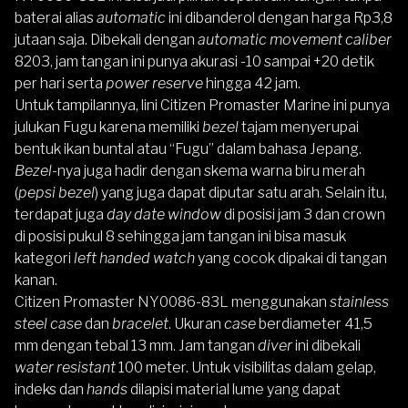
baterai alias
automatic
ini dibanderol dengan harga Rp3,8
jutaan saja. Dibekali dengan
automatic movement caliber
8203, jam tangan ini punya akurasi -10 sampai +20 detik
per hari serta
power reserve
hingga 42 jam.
Untuk tampilannya, lini Citizen Promaster Marine ini punya
julukan Fugu karena memiliki
bezel
tajam menyerupai
bentuk ikan buntal atau “Fugu” dalam bahasa Jepang.
Bezel
-nya juga hadir dengan skema warna biru merah
(
pepsi bezel
) yang juga dapat diputar satu arah. Selain itu,
terdapat juga
day date window
di posisi jam 3 dan crown
di posisi pukul 8 sehingga jam tangan ini bisa masuk
kategori
left handed watch
yang cocok dipakai di tangan
kanan.
Citizen Promaster NY0086-83L menggunakan
stainless
steel case
dan
bracelet
. Ukuran
case
berdiameter 41,5
mm dengan tebal 13 mm. Jam tangan
diver
ini dibekali
water resistant
100 meter. Untuk visibilitas dalam gelap,
indeks dan
hands
dilapisi material lume yang dapat