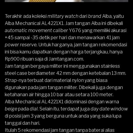
Terakhir ada koleksi
military watch
dari
brand
Alba, yaitu
Alba Mechanical AL4221X1
. Jam tangan Alba ini dibekali
automatic movement caliber
Y676 yang memiliki akurasi
+45 sampai -35 detik per hari dan menawarkan 41 jam
power reserve.
Untuk harganya, jam tangan rekomendasi
ini bisa kamu dapatkan dengan harga terjangkau, hanya
Rp900 ribuan saja di Jamtangan.com.
Jam tangan bergaya militer ini menggunakan stainless
steel case berdiameter 42 mm dengan ketebalan 13 mm.
Strap
-nya terbuat dari material
nylon
yang biasa
digunakan pada jam tangan militer. Dibekali juga dengan
ketahanan air hingga 10 bar atau setara 100 meter.
Alba Mechanical AL4221X1 didominasi dengan warna
beige
pada
dial
. Selain itu, terdapat juga
day date window
di posisi jam 3 yang berguna untuk anda yang suka lupa
tanggal dan hari.
Itulah 5 rekomendasi jam tangan tanpa baterai alias