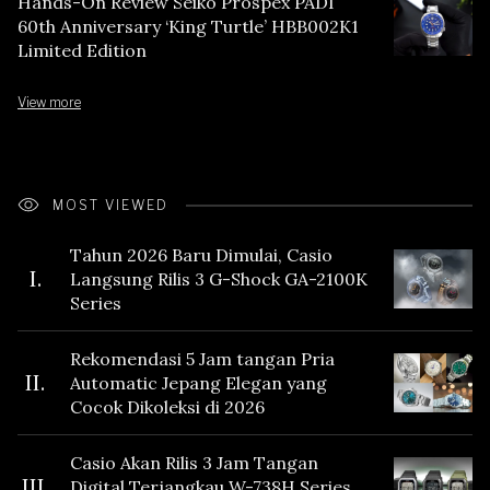
Hands-On Review Seiko Prospex PADI
60th Anniversary ‘King Turtle’ HBB002K1
Limited Edition
View more
MOST VIEWED
Tahun 2026 Baru Dimulai, Casio
I.
Langsung Rilis 3 G-Shock GA-2100K
Series
Rekomendasi 5 Jam tangan Pria
II.
Automatic Jepang Elegan yang
Cocok Dikoleksi di 2026
Casio Akan Rilis 3 Jam Tangan
III.
Digital Terjangkau W-738H Series