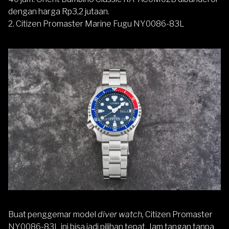
dengan harga Rp3,2 jutaan.
2. Citizen Promaster Marine Fugu NY0086-83L
Buat penggemar model
diver watch,
Citizen Promaster
NY0086-83L
ini bisa jadi pilihan tepat. Jam tangan tanpa