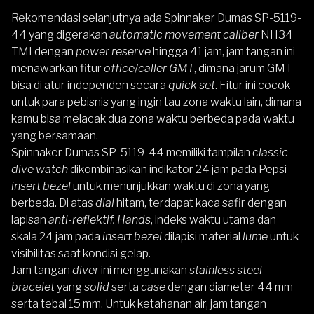
Rekomendasi selanjutnya ada
Spinnaker Dumas SP-5119-
44
yang digerakan
automatic movement
caliber
NH34
TMI dengan
power reserve
hingga 41 jam, jam tangan ini
menawarkan fitur
office
/
caller GMT
, dimana jarum GMT
bisa di atur independen secara
quick set
. Fitur ini cocok
untuk para pebisnis yang ingin tau zona waktu lain, dimana
kamu bisa melacak dua zona waktu berbeda pada waktu
yang bersamaan.
Spinnaker Dumas SP-5119-44 memiliki tampilan
classic
dive watch
dikombinasikan indikator 24 jam pada Pepsi
insert
bezel
untuk menunjukkan waktu di zona yang
berbeda. Di atas
dial
hitam, terdapat kaca safir dengan
lapisan
anti-reflektif.
Hands
, indeks waktu utama dan
skala 24 jam pada
insert bezel
dilapisi material
lume
untuk
visibilitas saat kondisi gelap.
Jam tangan
diver
ini menggunakan
stainless steel
bracelet
yang
solid
serta
case
dengan diameter 44 mm
serta tebal 15 mm. Untuk ketahanan air, jam tangan