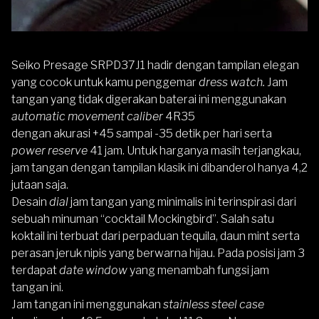
Seiko Presage SRPD37J1
hadir dengan tampilan elegan
yang cocok untuk kamu penggemar
dress watch.
Jam
tangan yang tidak digerakan baterai ini menggunakan
automatic movement caliber
4R35
dengan akurasi +45 sampai -35 detik per hari serta
power reserve
41 jam. Untuk harganya masih terjangkau,
jam tangan dengan tampilan klasik ini dibanderol hanya 4,2
jutaan saja.
Desain
dial
jam tangan yang minimalis ini terinspirasi dari
sebuah minuman “cocktail Mockingbird”. Salah satu
koktail ini terbuat dari perpaduan tequila, daun mint serta
perasan jeruk nipis yang berwarna hijau. Pada posisi jam 3
terdapat
date window
yang menambah fungsi jam
tangan ini.
Jam tangan ini menggunakan
stainless steel case