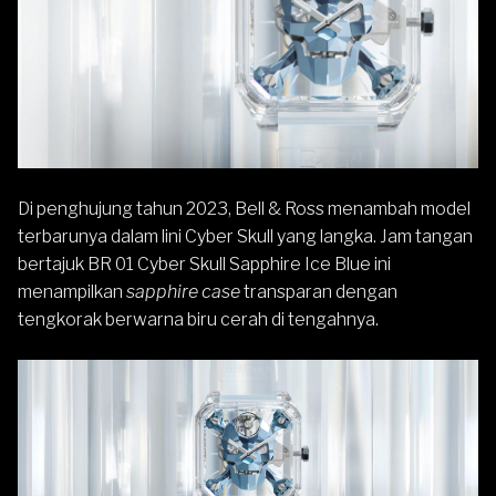
Di penghujung tahun 2023,
Bell & Ross
menambah model
terbarunya dalam lini Cyber Skull yang langka. Jam tangan
bertajuk BR 01 Cyber Skull Sapphire Ice Blue ini
menampilkan
sapphire
case
transparan dengan
tengkorak berwarna biru cerah di tengahnya.