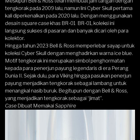
Meskipun Bell & Ross telah membuat jam tangan dengan
tengkorak pada 2009 lalu, namun lini Cyber Skull pertama
kali diperkenalkan pada 2020 lalu. Dengan menggunakan
desain square case
khas BR-01 BR-01, koleksi ini
langsung sukses di pasaran dan banyak dicari oleh para
kolektor.
Hingga tahun 2023 Bell & Ross memperlebar sayap untuk
koleksi Cyber Skull dengan menghadirkan warna ice blue.
Motif tengkorak ini merupakan simbol penghormatan
kepada para penerjun payung legendaris di era Perang
Dunia II. Sejak dulu, para Viking hingga pasukan penerjun
payung menjadikan tengkorak sebagai lambang untuk
menangkal nasib buruk. Begitupun dengan Bell & Ross,
yang menjadikan tengkorak sebagai “jimat”.
Case
Dibuat Memakai
Sapphire