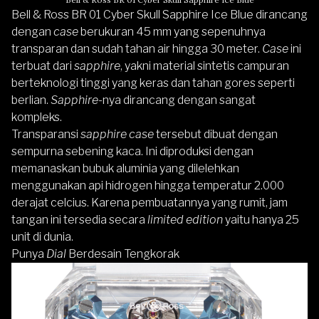
Bell & Ross BR 01 Cyber Skull Sapphire Ice Blue dirancang
dengan
case
berukuran 45 mm yang sepenuhnya
transparan dan sudah tahan air hingga 30 meter.
Case
ini
terbuat dari
sapphire
, yakni material sintetis campuran
berteknologi tinggi yang keras dan tahan gores seperti
berlian.
Sapphire
-nya dirancang dengan sangat
kompleks.
Transparansi
sapphire case
tersebut dibuat dengan
sempurna sebening kaca. Ini diproduksi dengan
memanaskan bubuk aluminia yang dilelehkan
menggunakan api hidrogen hingga temperatur 2.000
derajat celcius. Karena pembuatannya yang rumit, jam
tangan ini tersedia secara
limited edition
yaitu hanya 25
unit di dunia.
Punya
Dial
Berdesain Tengkorak