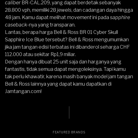
caliber
BR-CAL.209, yang dapat berdetak sebanyak
28.800 vph, memiliki 28
jewels
, dan cadangan daya hingga
48 jam. Kamu dapat melihat
movement
ini pada
sapphire
caseback
-nya yang transparan.
Lantas, berapa harga Bell & Ross BR 01 Cyber Skull
Sapphire Ice Blue tersebut? Bell & Ross mengumumkan
jika jam tangan edisi terbatas ini dibanderol seharga CHF
112.000 atau sekitar Rp1,9 miliar.
Dengan hanya dibuat 25 unit saja dan harganya yang
fantastis, tidak semua dapat mengoleksinya. Tapi kamu
tak perlu khawatir, karena masih banyak model
jam tangan
Bell & Ross
lainnya yang dapat kamu dapatkan di
Jamtangan.com
!
FEATURED BRANDS