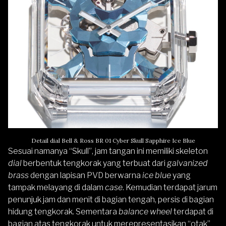
Detail dial Bell & Ross BR 01 Cyber Skull Sapphire Ice Blue
Sesuai namanya “Skull”, jam tangan ini memiliki skeleton
dial
berbentuk tengkorak yang terbuat dari
galvanized
brass
dengan lapisan PVD berwarna
ice blue
yang
tampak melayang di dalam
case
. Kemudian terdapat jarum
penunjuk jam dan menit di bagian tengah, persis di bagian
hidung tengkorak. Sementara
balance wheel
terdapat di
bagian atas tengkorak untuk merepresentasikan “otak”