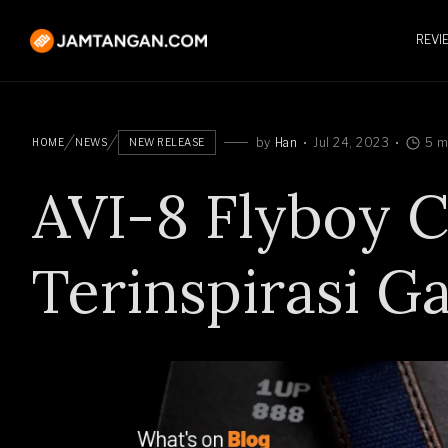
REVI
by
Han
Jul 24, 2023
5 m
HOME
NEWS
NEW RELEASE
AVI-8 Flyboy 
Terinspirasi G