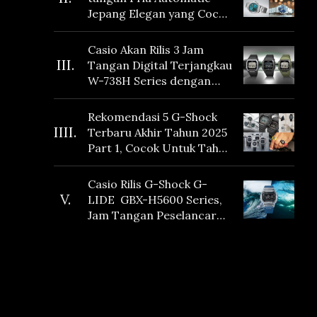
Jepang Elegan yang Cocok
Dikoleksi di 2026
Casio Akan Rilis 3 Jam
III.
Tangan Digital Terjangkau
W-738H Series dengan
Masa Baterai 10 Tahun
dan Fitur Vibration
Rekomendasi 5 G-Shock
IIII.
Terbaru Akhir Tahun 2025
Part 1, Cocok Untuk Tahun
Baru!
Casio Rilis G-Shock G-
V.
LIDE GBX-H5600 Series,
Jam Tangan Peselancar
yang dilengkapi Sensor
Heart Rate