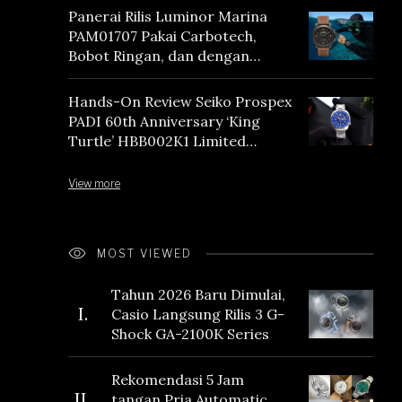
Panerai Rilis Luminor Marina
PAM01707 Pakai Carbotech,
Bobot Ringan, dan dengan
Vintage Vibes
Hands-On Review Seiko Prospex
PADI 60th Anniversary ‘King
Turtle’ HBB002K1 Limited
Edition
View more
MOST VIEWED
Tahun 2026 Baru Dimulai,
I.
Casio Langsung Rilis 3 G-
Shock GA-2100K Series
Rekomendasi 5 Jam
II.
tangan Pria Automatic