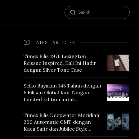
LATEST ARTICLES
Timex Rilis 1976 Lexington
Reissue Inspired, Kali Ini Hadir
dengan Silver Tone Case
Seiko Rayakan 145 Tahun dengan
6 Rilisan Global Jam Tangan
Limited Edition untuk
Menghormati Edo Purple,
Warna yang Mencerminkan
Timex Rilis Deepwater Meridian
Warisan Tokyo
200 Automatic GMT dengan
Kaca Safir dan Jubilee Style
Bracelet