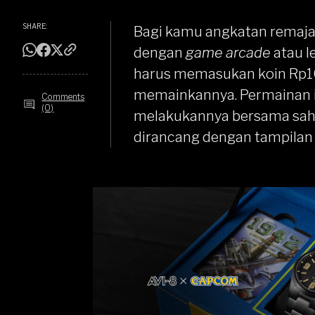
SHARE:
Bagi kamu angkatan remaja 
dengan
game arcade
atau l
harus memasukan koin Rp10
memainkannya. Permainan ini
Comments
(0)
melakukannya bersama sahab
dirancang dengan tampilan y