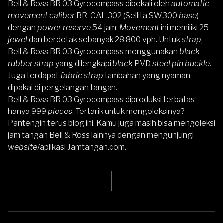
Bell & Ross BR 03 Gyrocompass dibekali oleh
automatic
movement caliber
BR-CAL.302 (Sellita SW300
base
)
dengan
power reserve
54 jam.
Movement
ini memiliki 25
jewel
dan berdetak sebanyak 28.800 vph. Untuk
strap
,
Bell & Ross BR 03 Gyrocompass menggunakan
black
rubber strap
yang dilengkapi
black
PVD
steel pin buckle.
Juga terdapat
fabric strap
tambahan yang nyaman
dipakai di pergelangan tangan
.
Bell & Ross BR 03 Gyrocompass diproduksi terbatas
hanya 999
pieces
. Tertarik untuk mengoleksinya?
Pantengin terus blog ini. Kamu juga masih bisa mengoleksi
jam tangan
Bell & Ross
lainnya dengan mengunjungi
website
/aplikasi
Jamtangan.com
.