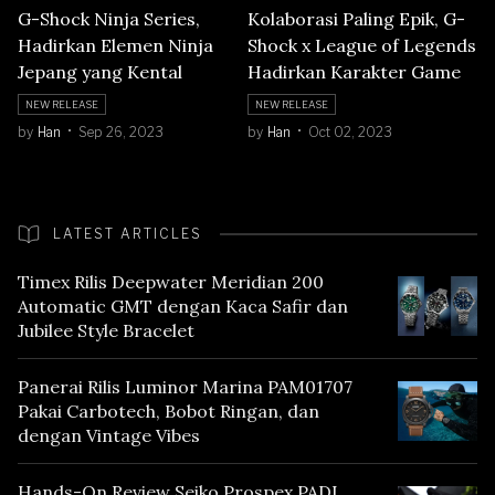
G-Shock Ninja Series,
Kolaborasi Paling Epik, G-
Hadirkan Elemen Ninja
Shock x League of Legends
Jepang yang Kental
Hadirkan Karakter Game
NEW RELEASE
NEW RELEASE
by
Han
Sep 26, 2023
by
Han
Oct 02, 2023
LATEST ARTICLES
Timex Rilis Deepwater Meridian 200
Automatic GMT dengan Kaca Safir dan
Jubilee Style Bracelet
Panerai Rilis Luminor Marina PAM01707
Pakai Carbotech, Bobot Ringan, dan
dengan Vintage Vibes
Hands-On Review Seiko Prospex PADI