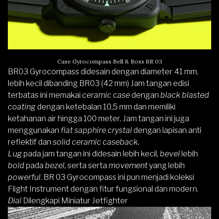
Case Gyrocompass Bell & Ross BR 03
BR03 Gyrocompass didesain dengan diameter 41 mm,
lebih kecil dibanding BR03 (42 mm) Jam tangan edisi
terbatas ini memakai
ceramic case
dengan
black blasted
coating
dengan ketebalan 10,5 mm dan memiliki
ketahanan air hingga 100 meter. Jam tangan ini juga
menggunakan
flat sapphire crystal
dengan lapisan anti
reflektif dan
solid ceramic caseback.
Lug
pada jam tangan ini didesain lebih kecil,
bevel
lebih
bold
pada
bezel,
serta serta
movement
yang lebih
powerful
. BR 03 Gyrocompass ini pun menjadi koleksi
Flight Instrument dengan fitur fungsional dan modern.
Dial
Dilengkapi Miniatur Jetfighter