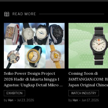
READ MORE
Seiko Power Design Project
Coming Soon di
2026 Hadir di Jakarta hingga 1
JAMTANGAN.COM: B
Agustus: Ungkap Detail Mikro di
Japan Original Chine
Balik Seni Watchmaking
Numerals Watch
EXHIBITION
WATCH INDUSTRY
by
Han
Jul 23, 2026
by
Han
Jun 17, 2026