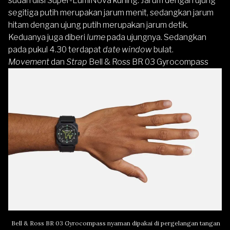
sudah diisi Super-LumiNova kuning. Jarum dengan ujung
segitiga putih merupakan jarum menit, sedangkan jarum
hitam dengan ujung putih merupakan jarum detik.
Keduanya juga diberi
lume
pada ujungnya. Sedangkan
pada pukul 4.30 terdapat
date window
bulat.
Movement
dan
Strap
Bell & Ross BR 03 Gyrocompass
Bell & Ross BR 03 Gyrocompass nyaman dipakai di pergelangan tangan