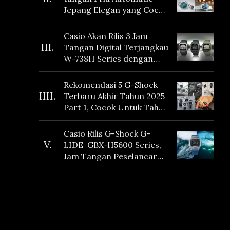
Jepang Elegan yang Cocok
Dikoleksi di 2026
Casio Akan Rilis 3 Jam
III.
Tangan Digital Terjangkau
W-738H Series dengan
Masa Baterai 10 Tahun
dan Fitur Vibration
Rekomendasi 5 G-Shock
IIII.
Terbaru Akhir Tahun 2025
Part 1, Cocok Untuk Tahun
Baru!
Casio Rilis G-Shock G-
V.
LIDE GBX-H5600 Series,
Jam Tangan Peselancar
yang dilengkapi Sensor
Heart Rate