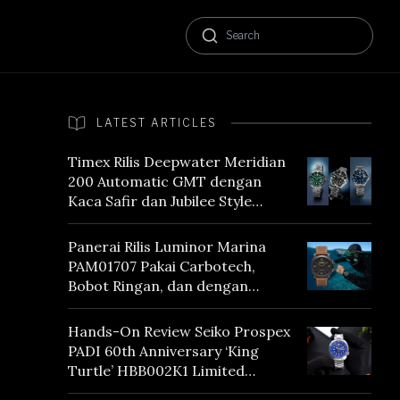
LATEST ARTICLES
Timex Rilis Deepwater Meridian
200 Automatic GMT dengan
Kaca Safir dan Jubilee Style
Bracelet
Panerai Rilis Luminor Marina
PAM01707 Pakai Carbotech,
Bobot Ringan, dan dengan
Vintage Vibes
Hands-On Review Seiko Prospex
PADI 60th Anniversary ‘King
Turtle’ HBB002K1 Limited
Edition