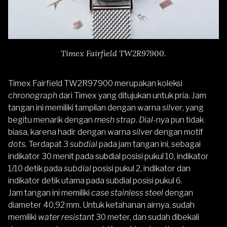
Timex Fairfield TW2R97900.
Timex Fairfield TW2R97900
merupakan koleksi
chronograph
dari Timex yang ditujukan untuk pria. Jam
tangan ini memiliki tampilan dengan warna
silver
, yang
begitu menarik dengan
mesh strap
.
Dial-
nya pun tidak
biasa, karena hadir dengan warna
silver
dengan motif
dots.
Terdapat 3
subdial
pada jam tangan ini, sebagai
indikator 30 menit pada subdial posisi pukul 10, indikator
1/10 detik pada
subdial
posisi pukul 2, indikator dan
indikator detik utama pada subdial posisi pukul 6.
Jam tangan ini memiliki
case stainless steel
dengan
diameter 40,92 mm. Untuk ketahanan airnya, sudah
memiliki
water resistant
30 meter, dan sudah dibekali