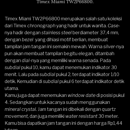
Timex Miami TW2P66800.
Timex Miami TW2P66800
merupakan salah satu koleksi
dari Timex
chronograph
yang hadir untuk wanita.
Case-
nya hadir dengan
stainless steel
berdiameter 37,4 mm,
dengan
bezel
yang dihiasi motif berlian, membuat
tampilan jam tangan ini semakin mewah. Warna
silver-
nya
pun akan membuat tampilan begitu elegan, ditambah
dengan
dial-
nya yang memiliki warna senada. Pada
subdial
pukul 10, kamu dapat menemukan indikator 30
menit. Lalu pada
subdial
pukul 2, terdapat indikator 1/10
detik. Kemudian di
subdial
pukul 6 terdapat indikator detik
utama.
Kamu juga dapat menemukan
window date
di posisi pukul
4. Sedangkan untuk kacanya sudah menggunakan
mineral crystal.
Jam tangan ini dibekali dengan
quartz
movement,
dan juga memiliki
water resistant
30 meter.
Kamu bisa dapatkan jam tangan ini dengan harga Rp1,44