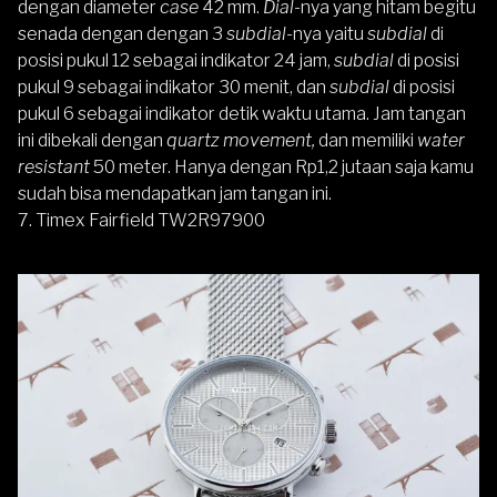
dengan diameter
case
42 mm.
Dial-
nya yang hitam begitu
senada dengan dengan 3
subdial
-nya yaitu
subdial
di
posisi pukul 12 sebagai indikator 24 jam,
subdial
di posisi
pukul 9 sebagai indikator 30 menit, dan
subdial
di posisi
pukul 6 sebagai indikator detik waktu utama. Jam tangan
ini dibekali dengan
quartz movement,
dan memiliki
water
resistant
50 meter. Hanya dengan Rp1,2 jutaan saja kamu
sudah bisa mendapatkan jam tangan ini.
7.
Timex Fairfield TW2R97900