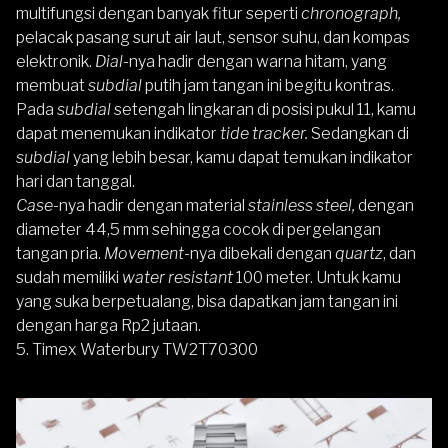
multifungsi dengan banyak fitur seperti
chronograph,
pelacak pasang surut air laut, sensor suhu, dan kompas
elektronik.
Dial-
nya hadir dengan warna hitam, yang
membuat
subdial
putih jam tangan ini begitu kontras.
Pada
subdial
setengah lingkaran di posisi pukul 11, kamu
dapat menemukan indikator
tide tracker.
Sedangkan di
subdial
yang lebih besar, kamu dapat temukan indikator
hari dan tanggal.
Case-
nya hadir dengan material
stainless steel,
dengan
diameter 44,5 mm sehingga cocok di pergelangan
tangan pria.
Movement-
nya dibekali dengan
quartz
, dan
sudah memiliki
water resistant
100 meter. Untuk kamu
yang suka berpetualang, bisa dapatkan jam tangan ini
dengan harga Rp2 jutaan.
5.
Timex Waterbury TW2T70300