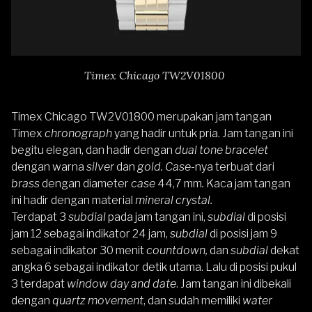
Timex Chicago TW2V01800
Timex Chicago TW2V01800
merupakan jam tangan
Timex
chronograph
yang hadir untuk pria. Jam tangan ini
begitu elegan, dan hadir dengan
dual tone
bracelet
dengan warna
silver
dan
gold. Case-
nya terbuat dari
brass
dengan diameter
case
44,7 mm
.
Kaca jam tangan
ini hadir dengan material
mineral crystal.
Terdapat 3
subdial
pada jam tangan ini,
subdial
di posisi
jam 12 sebagai indikator 24 jam,
subdial
di posisi jam 9
sebagai indikator 30 menit
countdown,
dan
subdial
dekat
angka 6 sebagai indikator detik utama. Lalu di posisi pukul
3 terdapat
window day and date
. Jam tangan ini dibekali
dengan
quartz movement
, dan sudah memiliki
water