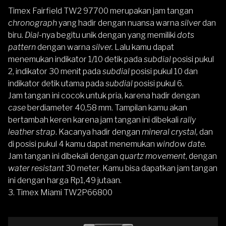
Timex Fairfield TW2 97700
merupakan jam tangan
chronograph
yang hadir dengan nuansa warna
silver
dan
biru.
Dial-
nya begitu unik dengan yang memiliki
dots
pattern
dengan warna
silver.
Lalu kamu dapat
menemukan indikator 1/10 detik pada
subdial
posisi pukul
2, indikator 30 menit pada
subdial
posisi pukul 10 dan
indikator detik utama pada
subdial
posisi pukul 6.
Jam tangan ini cocok untuk pria, karena hadir dengan
case
berdiameter 40,58 mm. Tampilan kamu akan
bertambah keren karena jam tangan ini dibekali
rally
leather strap
. Kacanya hadir dengan
mineral crystal,
dan
di posisi pukul 4 kamu dapat menemukan
window date.
Jam tangan ini dibekali dengan
quartz movement
, dengan
water resistant
30 meter. Kamu bisa dapatkan jam tangan
ini dengan harga Rp1,49 jutaan.
3.
Timex Miami TW2P66800