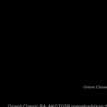
Orient Class
Orient Classic RA-AK0705R
menghadirkan de