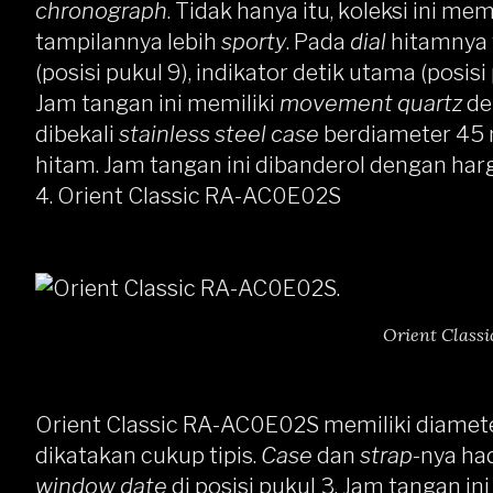
chronograph
. Tidak hanya itu, koleksi ini mem
tampilannya lebih
sporty
. Pada
dial
hitamnya 
(posisi pukul 9), indikator detik utama (posisi
Jam tangan ini memiliki
movement quartz
de
dibekali
stainless steel case
berdiameter 45
hitam. Jam tangan ini dibanderol dengan harg
4.
Orient Classic RA-AC0E02S
Orient Class
Orient Classic RA-AC0E02S
memiliki diamet
dikatakan cukup tipis.
Case
dan
strap
-nya ha
window date
di posisi pukul 3. Jam tangan in