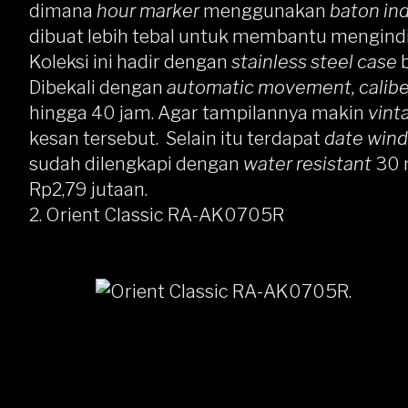
dimana
hour marker
menggunakan
baton in
dibuat lebih tebal untuk membantu mengindi
Koleksi ini hadir dengan
stainless steel case
Dibekali dengan
automatic movement, calib
hingga 40 jam. Agar tampilannya makin
vint
kesan tersebut. Selain itu terdapat
date wi
sudah dilengkapi dengan
water resistant
30 
Rp2,79 jutaan.
2.
Orient Classic RA-AK0705R