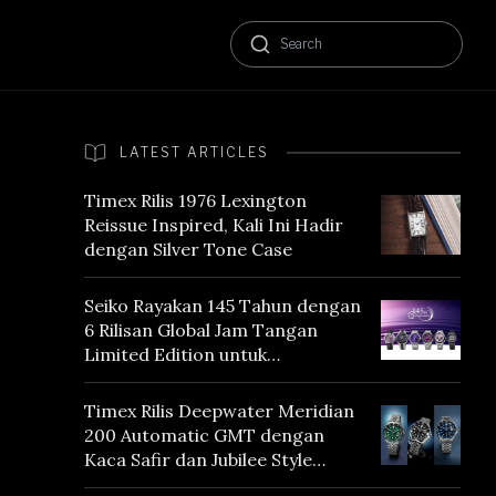
LATEST ARTICLES
Timex Rilis 1976 Lexington
Reissue Inspired, Kali Ini Hadir
dengan Silver Tone Case
Seiko Rayakan 145 Tahun dengan
6 Rilisan Global Jam Tangan
Limited Edition untuk
Menghormati Edo Purple,
Warna yang Mencerminkan
Timex Rilis Deepwater Meridian
Warisan Tokyo
200 Automatic GMT dengan
Kaca Safir dan Jubilee Style
Bracelet