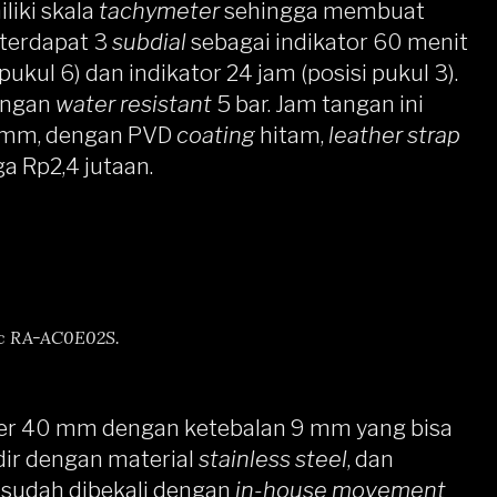
iliki skala
tachymeter
sehingga membuat
terdapat 3
subdial
sebagai indikator 60 menit
 pukul 6) dan indikator 24 jam (posisi pukul 3).
ngan
water resistant
5 bar. Jam tangan ini
 mm, dengan PVD
coating
hitam,
leather strap
a Rp2,4 jutaan.
ic RA-AC0E02S.
er 40 mm dengan ketebalan 9 mm yang bisa
dir dengan material
stainless steel
, dan
i sudah dibekali dengan
in-house movement