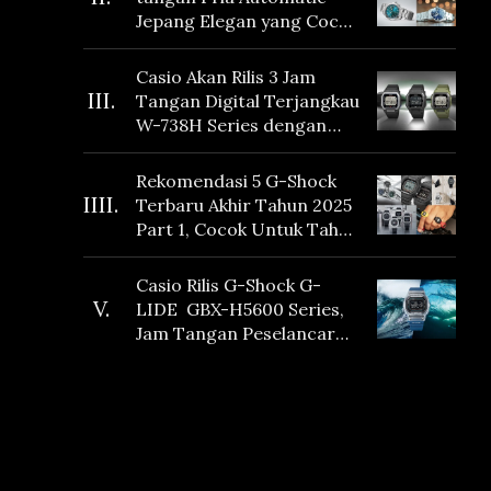
Jepang Elegan yang Cocok
Dikoleksi di 2026
Casio Akan Rilis 3 Jam
III.
Tangan Digital Terjangkau
W-738H Series dengan
Masa Baterai 10 Tahun
dan Fitur Vibration
Rekomendasi 5 G-Shock
IIII.
Terbaru Akhir Tahun 2025
Part 1, Cocok Untuk Tahun
Baru!
Casio Rilis G-Shock G-
V.
LIDE GBX-H5600 Series,
Jam Tangan Peselancar
yang dilengkapi Sensor
Heart Rate