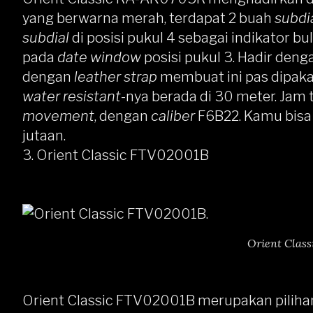
yang berwarna merah, terdapat 2 buah
subdi
subdial
di posisi pukul 4 sebagai indikator 
pada
date window
posisi pukul 3. Hadir den
dengan
leather strap
membuat ini pas dipakai
water resistant
-nya berada di 30 meter. Jam 
movement
, dengan
caliber
F6B22. Kamu bisa
jutaan.
3.
Orient Classic FTV02001B
Orient Clas
Orient Classic FTV02001B
merupakan pilihan