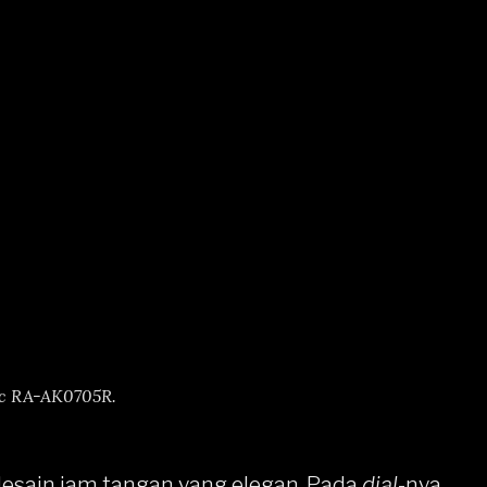
ic RA-AK0705R.
sain jam tangan yang elegan. Pada
dial
-nya