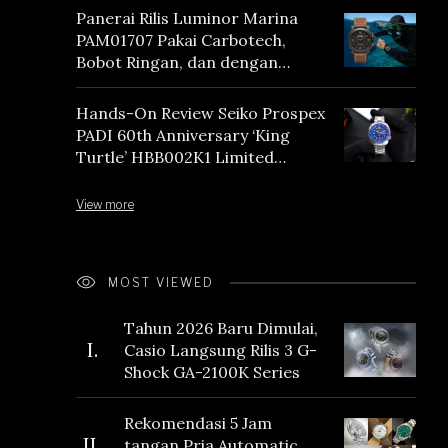
Panerai Rilis Luminor Marina
PAM01707 Pakai Carbotech,
Bobot Ringan, dan dengan
Vintage Vibes
Hands-On Review Seiko Prospex
PADI 60th Anniversary ‘King
Turtle’ HBB002K1 Limited
Edition
View more
MOST VIEWED
Tahun 2026 Baru Dimulai,
I.
Casio Langsung Rilis 3 G-
Shock GA-2100K Series
Rekomendasi 5 Jam
II.
tangan Pria Automatic