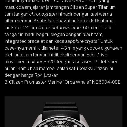
Berikutnya ada
Citizen Eco Drive CA4021-51E
yang
masuk dalam jajaran jam tangan Citizen Super Titanium.
Jam tangan
chronograph
ini hadir dengan
dial
warna
hitam dengan 3
subdial
sebagai indikator detik utama,
indikator 24 jam dan
countdown timer
60 menit. Jam
tangan ini hadir begitu elegan dengan
dial
hitam,
integrated bracelet dan kaca
sapphire crystal.
Untuk
case-nya memiliki diameter 43 mm yang cocok digunakan
oleh pria. Jam tangan ini dibekali dengan Eco-Drive
movement
caliber
B620 dengan akurasi +- 15 detik per
bulan. Kamu bisa membeli salah satu koleksi Citizen ini
dengan harga Rp4 juta-an
3.
Citizen Promaster Marine “Orca Whale” NB6004-08E