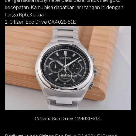
dengan skala
tachymeter
pada
bezel
untuk mengukur
kecepatan
.
Kamu bisa dapatkan jam tangan ini dengan
harga Rp6,3 jutaan.
2.
Citizen Eco Drive CA4021-51E
Citizen Eco Drive CA4021-51E.