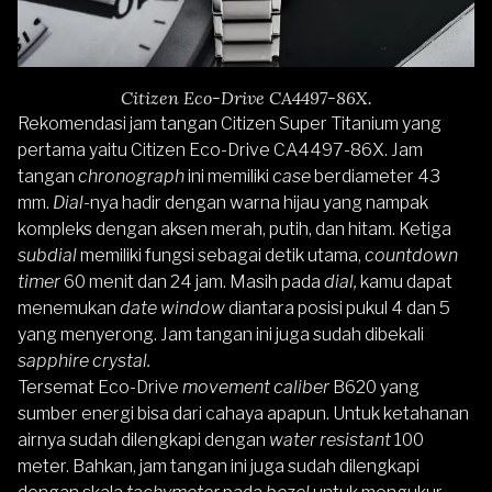
Citizen Eco-Drive CA4497-86X.
Rekomendasi jam tangan Citizen Super Titanium yang
pertama yaitu
Citizen Eco-Drive CA4497-86X
. Jam
tangan
chronograph
ini memiliki
case
berdiameter 43
mm.
Dial-
nya hadir dengan warna hijau yang nampak
kompleks dengan aksen merah, putih, dan hitam. Ketiga
subdial
memiliki fungsi sebagai detik utama,
countdown
timer
60 menit dan 24 jam.
Masih pada
dial,
kamu dapat
menemukan
date window
diantara posisi pukul 4 dan 5
yang menyerong. Jam tangan ini juga sudah dibekali
sapphire crystal.
Tersemat Eco-Drive
movement
caliber
B620 yang
sumber energi bisa dari cahaya apapun. Untuk ketahanan
airnya sudah dilengkapi dengan
water resistant
100
meter. Bahkan, jam tangan ini juga sudah dilengkapi