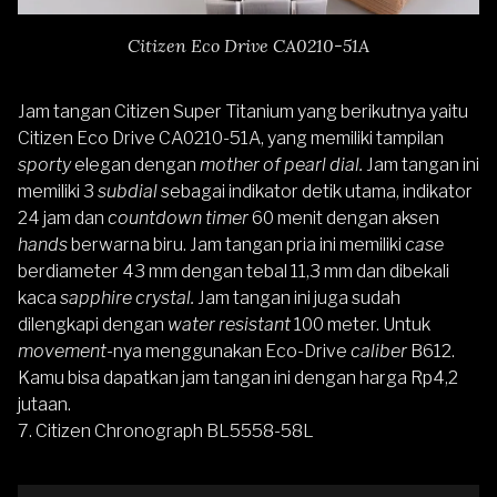
Citizen Eco Drive CA0210-51A
Jam tangan Citizen Super Titanium yang berikutnya yaitu
Citizen Eco Drive CA0210-51A
, yang memiliki tampilan
sporty
elegan dengan
mother of pearl dial.
Jam tangan ini
memiliki 3
subdial
sebagai indikator detik utama, indikator
24 jam dan
countdown timer
60 menit dengan aksen
hands
berwarna biru. Jam tangan pria ini memiliki
case
berdiameter 43 mm dengan tebal 11,3 mm dan dibekali
kaca
sapphire crystal.
Jam tangan ini juga sudah
dilengkapi dengan
water resistant
100 meter. Untuk
movement-
nya menggunakan Eco-Drive
caliber
B612.
Kamu bisa dapatkan jam tangan ini dengan harga Rp4,2
jutaan.
7.
Citizen Chronograph BL5558-58L