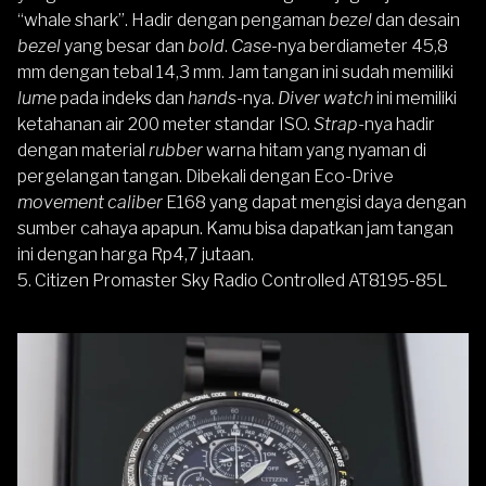
“whale shark”. Hadir dengan pengaman
bezel
dan desain
bezel
yang besar dan
bold
.
Case-
nya berdiameter 45,8
mm dengan tebal 14,3 mm. Jam tangan ini sudah memiliki
lume
pada indeks dan
hands-
nya.
Diver watch
ini memiliki
ketahanan air 200 meter standar ISO.
Strap-
nya hadir
dengan material
rubber
warna hitam yang nyaman di
pergelangan tangan. Dibekali dengan Eco-Drive
movement caliber
E168 yang dapat mengisi daya dengan
sumber cahaya apapun. Kamu bisa dapatkan jam tangan
ini dengan harga Rp4,7 jutaan.
5.
Citizen Promaster Sky Radio Controlled AT8195-85L