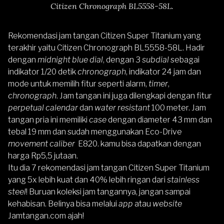
Citizen Chronograph BL5558-58L.
Rekomendasi jam tangan Citizen Super Titanium yang
terakhir yaitu
Citizen Chronograph BL5558-58L
. Hadir
dengan
midnight blue
dial
,
dengan 3
subdial
sebagai
indikator 1/20 detik
chronograph
, indikator 24 jam dan
mode untuk memilih fitur seperti alarm,
timer
,
chronograph
. Jam tangan ini juga dilengkapi dengan fitur
perpetual calendar
dan
water resistant
100 meter. Jam
tangan pria ini memiliki
case
dengan diameter 43 mm dan
tebal 19 mm dan sudah menggunakan Eco-Drive
movement
caliber
E820. kamu bisa dapatkan dengan
harga Rp5,5 jutaan.
Itu dia 7 rekomendasi jam tangan Citizen Super Titanium
yang 5x lebih kuat dan 40% lebih ringan dari
stainless
steel
! Buruan koleksi jam tangannya, jangan sampai
kehabisan. Belinya bisa melalui
app
atau
website
Jamtangan.com
ajah!