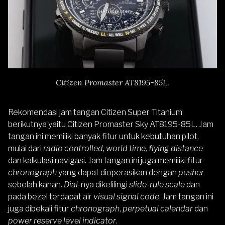
Citizen Promaster AT8195-85L.
Rekomendasi jam tangan Citizen Super Titanium
berikutnya yaitu
Citizen Promaster Sky AT8195-85L
. Jam
tangan ini memiliki banyak fitur untuk kebutuhan pilot,
mulai dari
radio controlled, world time, flying distance
dan kalkulasi navigasi. Jam tangan ini juga memiliki fitur
chronograph
yang dapat dioperasikan dengan
pusher
sebelah kanan.
Dial
-nya dikelilingi
slide-rule scale
dan
pada bezel terdapat air
visual signal code
. Jam tangan ini
juga dibekali fitur
chronograph
,
perpetual calendar
dan
power reserve level indicator
.