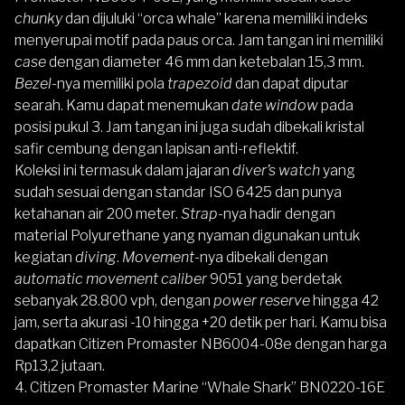
chunky
dan dijuluki “orca whale” karena memiliki indeks
menyerupai motif pada paus orca. Jam tangan ini memiliki
case
dengan diameter 46 mm dan ketebalan 15,3 mm.
Bezel
-nya memiliki pola
trapezoid
dan dapat diputar
searah. Kamu dapat menemukan
date window
pada
posisi pukul 3. Jam tangan ini juga sudah dibekali kristal
safir cembung dengan lapisan anti-reflektif.
Koleksi ini termasuk dalam jajaran
diver’s watch
yang
sudah sesuai dengan standar ISO 6425 dan punya
ketahanan air 200 meter.
Strap-
nya hadir dengan
material Polyurethane yang nyaman digunakan untuk
kegiatan
diving
.
Movement-
nya dibekali dengan
automatic movement caliber
9051 yang berdetak
sebanyak 28.800 vph, dengan
power reserve
hingga 42
jam, serta akurasi -10 hingga +20 detik per hari. Kamu bisa
dapatkan Citizen Promaster NB6004-08e dengan harga
Rp13,2 jutaan.
4.
Citizen Promaster Marine “Whale Shark” BN0220-16E