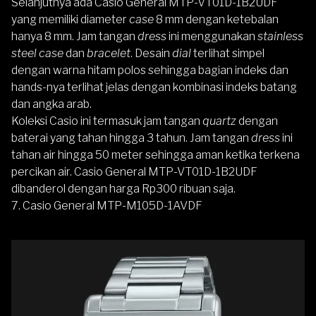
Selanjutnya ada
Casio General MTP-VT01D-1B2UDF
yang memiliki diameter
case
8 mm dengan ketebalan
hanya 8 mm. Jam tangan
dress
ini menggunakan
stainless
steel case
dan
bracelet
. Desain
dial
terlihat simpel
dengan warna hitam polos sehingga bagian indeks dan
hands-nya terlihat jelas dengan kombinasi indeks batang
dan angka arab.
Koleksi Casio ini termasuk jam tangan
quartz
dengan
baterai yang tahan hingga 3 tahun. Jam tangan
dress
ini
tahan air hingga 50 meter sehingga aman ketika terkena
percikan air. Casio General MTP-VT01D-1B2UDF
dibanderol dengan harga Rp300 ribuan saja.
7.
Casio General MTP-M105D-1AVDF