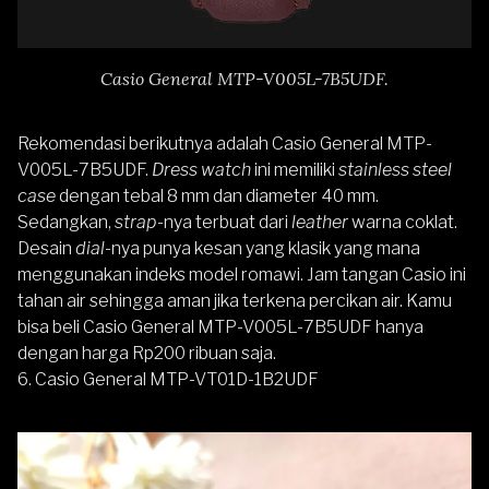
Casio General MTP-V005L-7B5UDF.
Rekomendasi berikutnya adalah
Casio General MTP-
V005L-7B5UDF
.
Dress watch
ini memiliki
stainless steel
case
dengan tebal 8 mm dan diameter 40 mm.
Sedangkan,
strap
-nya terbuat dari
leather
warna coklat.
Desain
dial
-nya punya kesan yang klasik yang mana
menggunakan indeks model romawi. Jam tangan Casio ini
tahan air sehingga aman jika terkena percikan air. Kamu
bisa beli Casio General MTP-V005L-7B5UDF hanya
dengan harga Rp200 ribuan saja.
6.
Casio General MTP-VT01D-1B2UDF