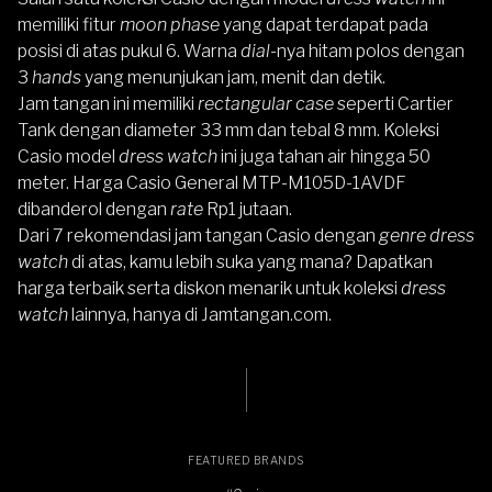
memiliki fitur
moon phase
yang dapat terdapat pada
posisi di atas pukul 6. Warna
dial
-nya hitam polos dengan
3
hands
yang menunjukan jam, menit dan detik.
Jam tangan ini memiliki
rectangular case
seperti Cartier
Tank dengan diameter 33 mm dan tebal 8 mm. Koleksi
Casio model
dress watch
ini juga tahan air hingga 50
meter. Harga Casio General MTP-M105D-1AVDF
dibanderol dengan
rate
Rp1 jutaan.
Dari 7 rekomendasi jam tangan Casio dengan
genre dress
watch
di atas, kamu lebih suka yang mana? Dapatkan
harga terbaik serta diskon menarik untuk koleksi
dress
watch
lainnya, hanya di
Jamtangan.com
.
FEATURED BRANDS