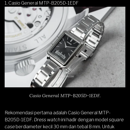
1.
Casio General MTP-B205D-1EDF
Casio General MTP-B205D-1EDF.
Rekomendasi pertama adalah
Casio General MTP-
B205D-1EDF
.
Dress watch
ini hadir dengan model
square
case
berdiameter kecil 30 mm dan tebal 8 mm. Untuk