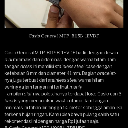
Casio General MTP-B115B-1EVDF.
Casio General MTP-B115B-1EVDF
hadir dengan desain
dial
minimalis dan didominasi dengan warna hitam. Jam
tangan
dress
ini memiliki
stainless steel case
dengan
ketebalan 8 mm dan diameter 41 mm. Bagian
bracelet
-
nya juga terbuat dari
stainless steel
warna hitam
sehingga jam tangan ini terlihat
manly
Tampilan
dial
-nya polos, hanya terdapat logo Casio dan 3
hands
yang menunjukan waktu utama. Jam tangan
minimalis ini tahan air hingga 50 meter sehingga aman jika
terkena hujan ringan. Kamu bisa bawa pulang salah satu
rekomendasi ini dengan harga Rp1 jutaan saja.