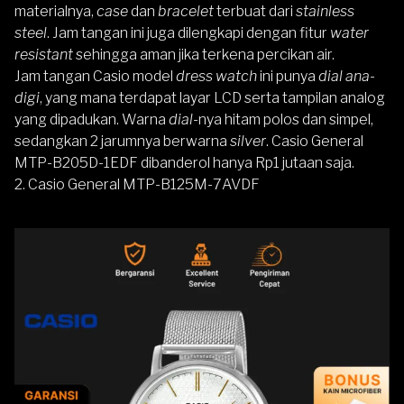
materialnya,
case
dan
bracelet
terbuat dari
stainless
steel
. Jam tangan ini juga dilengkapi dengan fitur
water
resistant
sehingga aman jika terkena percikan air.
Jam tangan Casio model
dress watch
ini punya
dial
ana-
digi
, yang mana terdapat layar LCD serta tampilan analog
yang dipadukan. Warna
dial
-nya hitam polos dan simpel,
sedangkan 2 jarumnya berwarna
silver
. Casio General
MTP-B205D-1EDF dibanderol hanya Rp1 jutaan saja.
2.
Casio General MTP-B125M-7AVDF