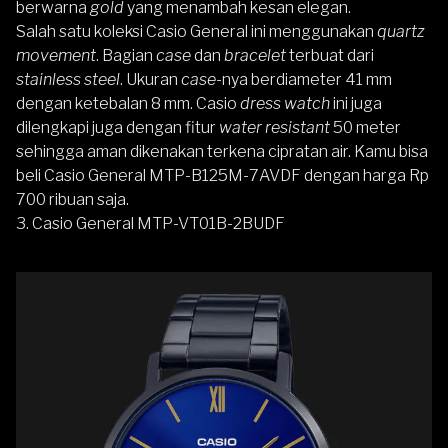
berwarna
gold
yang menambah kesan elegan.
Salah satu koleksi Casio General ini menggunakan
quartz
movement
. Bagian
case
dan
bracelet
terbuat dari
stainless steel
. Ukuran
case
-nya berdiameter 41 mm
dengan ketebalan 8 mm. Casio
dress watch
ini juga
dilengkapi juga dengan fitur
water resistant
50 meter
sehingga aman dikenakan terkena cipratan air. Kamu bisa
beli Casio General MTP-B125M-7AVDF dengan harga Rp
700 ribuan saja.
3.
Casio General MTP-VT01B-2BUDF