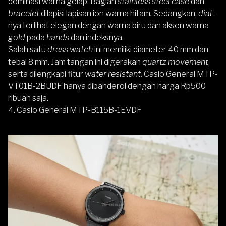
dominasi warna gelap. Bagian
stainless steel case
dan
bracelet
dilapisi lapisan ion warna hitam
.
Sedangkan,
dial
-
nya terlihat elegan dengan warna biru dan aksen warna
gold
pada
hands
dan indeksnya.
Salah satu
dress watch
ini memiliki diameter 40 mm dan
tebal 8 mm. Jam tangan ini digerakan
quartz movement
,
serta dilengkapi fitur
water resistant.
Casio General MTP-
VT01B-2BUDF hanya dibanderol dengan harga Rp500
ribuan saja.
4.
Casio General MTP-B115B-1EVDF