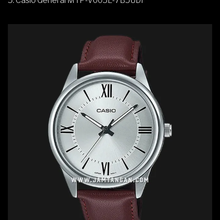
5.
Casio General MTP-V005L-7B5UDF