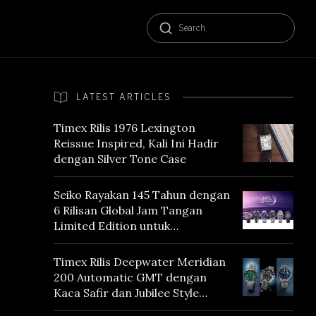
LATEST ARTICLES
Timex Rilis 1976 Lexington
Reissue Inspired, Kali Ini Hadir
dengan Silver Tone Case
Seiko Rayakan 145 Tahun dengan
6 Rilisan Global Jam Tangan
Limited Edition untuk
Menghormati Edo Purple,
Warna yang Mencerminkan
Timex Rilis Deepwater Meridian
Warisan Tokyo
200 Automatic GMT dengan
Kaca Safir dan Jubilee Style
Bracelet