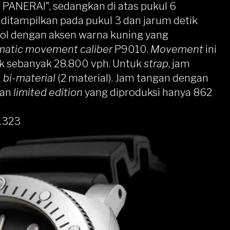
 PANERAI”, sedangkan di atas pukul 6
ditampilkan pada pukul 3 dan jarum detik
njol dengan aksen warna kuning yang
matic movement caliber
P9010.
Movement
ini
ak sebanyak 28.800 vph. Untuk
strap
, jam
n
bi-material
(2 material). Jam tangan dengan
kan
limited edition
yang diproduksi hanya 862
1323