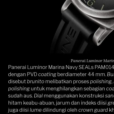
Panerai Luminor Mari
Panerai Luminor Marina Navy SEALs PAM0141
dengan PVD
coating
berdiameter 44 mm.
Bu
disebut
brunito
melibatkan proses
polishing
,
polishing
untuk menghilangkan sebagian
co
sudah aus.
Dial
menggunakan konstruksi
san
hitam keabu-abuan, jarum dan indeks diisi
gr
juga diisi
lume
dilindungi oleh
crown guard
kh