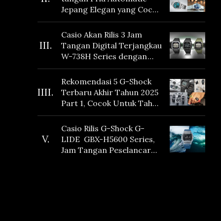
Jepang Elegan yang Cocok
Dikoleksi di 2026
Casio Akan Rilis 3 Jam
III.
Tangan Digital Terjangkau
W-738H Series dengan
Masa Baterai 10 Tahun
dan Fitur Vibration
Rekomendasi 5 G-Shock
IIII.
Terbaru Akhir Tahun 2025
Part 1, Cocok Untuk Tahun
Baru!
Casio Rilis G-Shock G-
V.
LIDE GBX-H5600 Series,
Jam Tangan Peselancar
yang dilengkapi Sensor
Heart Rate