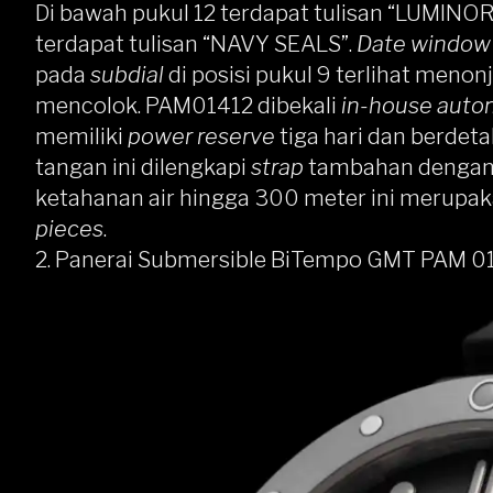
Di bawah pukul 12 terdapat tulisan “LUMINOR
terdapat tulisan “NAVY SEALS”.
Date window
pada
subdial
di posisi pukul 9 terlihat meno
mencolok. PAM01412 dibekali
in-house auto
memiliki
power reserve
tiga hari dan berdet
tangan ini dilengkapi
strap
tambahan
denga
ketahanan air hingga 300 meter ini merupa
pieces
.
2. Panerai Submersible BiTempo GMT PAM 0