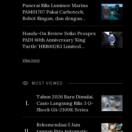
Panerai Rilis Luminor Marina
PAM01707 Pakai Carbotech,
Bobot Ringan, dan dengan
Vintage Vibes
Hands-On Review Seiko Prospex
PADI 60th Anniversary ‘King
Turtle’ HBB002K1 Limited
Edition
View more
MOST VIEWED
Tahun 2026 Baru Dimulai,
I.
Casio Langsung Rilis 3 G-
Shock GA-2100K Series
Rekomendasi 5 Jam
II.
tangan Pria Automatic