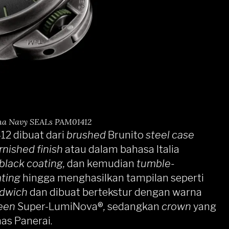
na Navy SEALs PAM01412
2 dibuat dari
brushed
Brunito
steel case
rnished finish
atau dalam bahasa Italia
black coating,
dan kemudian
tumble-
ating
hingga menghasilkan tampilan seperti
dwich
dan dibuat bertekstur dengan warna
een
Super-LumiNova®
,
sedangkan
crown
yang
as Panerai.