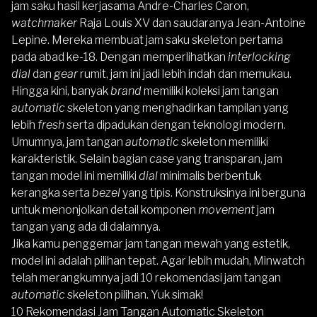
jam saku hasil kerjasama Andre-Charles Caron,
watchmaker
Raja Louis XV dan saudaranya Jean-Antoine
Lepine. Mereka membuat jam saku skeleton pertama
pada abad ke-18. Dengan memperlihatkan
interlocking
dial
dan
gear
rumit, jam ini jadi lebih indah dan memukau.
Hingga kini, banyak
brand
memiliki koleksi jam tangan
automatic
skeleton yang menghadirkan tampilan yang
lebih
fresh
serta dipadukan dengan teknologi modern.
Umumnya, jam tangan
automatic
skeleton memiliki
karakteristik. Selain bagian
case
yang transparan, jam
tangan model ini memiliki
dial
minimalis berbentuk
kerangka serta
bezel
yang tipis. Konstruksinya ini berguna
untuk menonjolkan detail komponen
movement
jam
tangan yang ada di dalamnya.
Jika kamu penggemar jam tangan mewah yang estetik,
model ini adalah pilihan tepat. Agar lebih mudah, Minwatch
telah merangkumnya jadi 10 rekomendasi jam tangan
automatic
skeleton pilihan. Yuk simak!
10 Rekomendasi Jam Tangan Automatic Skeleton