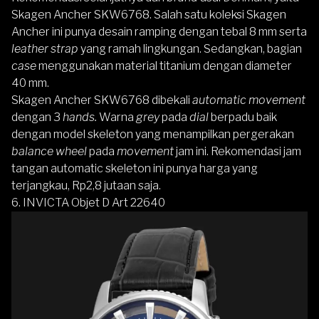
Skagen Ancher SKW6768
.
Salah satu koleksi
Skagen
Ancher
ini punya desain ramping dengan tebal 8 mm serta
leather strap
yang ramah lingkungan. Sedangkan, bagian
case
menggunakan material titanium dengan diameter
40 mm.
Skagen Ancher SKW6768 dibekali
automatic movement
dengan 3
hands.
Warna
grey
pada
dial
berpadu baik
dengan model skeleton yang menampilkan pergerakan
balance wheel
pada
movement
jam ini. Rekomendasi jam
tangan automatic skeleton ini punya harga yang
terjangkau, Rp2,8 jutaan saja.
6. INVICTA Objet D Art 22640