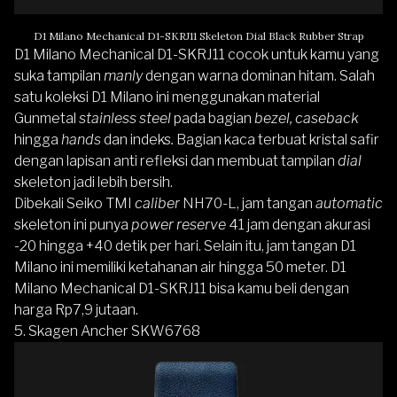
D1 Milano Mechanical D1-SKRJ11 Skeleton Dial Black Rubber Strap
D1 Milano Mechanical D1-SKRJ11
cocok untuk kamu yang
suka tampilan
manly
dengan warna dominan hitam. Salah
satu koleksi D1 Milano ini menggunakan material
Gunmetal
stainless steel
pada bagian
bezel,
caseback
hingga
hands
dan indeks
.
Bagian kaca terbuat kristal safir
dengan lapisan anti refleksi dan membuat tampilan
dial
skeleton jadi lebih bersih.
Dibekali Seiko TMI
caliber
NH70-L, jam tangan
automatic
skeleton ini punya
power reserve
41 jam dengan akurasi
-20 hingga +40 detik per hari. Selain itu, jam tangan D1
Milano ini memiliki ketahanan air hingga 50 meter. D1
Milano Mechanical D1-SKRJ11 bisa kamu beli dengan
harga Rp7,9 jutaan.
5. Skagen Ancher SKW6768