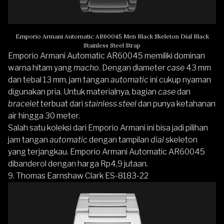
Emporio Armani Automatic AR60045 Men Black Skeleton Dial Black
Stainless Steel Strap
Emporio Armani Automatic AR60045
memiliki dominan
warna hitam yang
macho
. Dengan diameter
case
43 mm
dan tebal 13 mm, jam tangan
automatic
ini cukup nyaman
digunakan pria. Untuk materialnya, bagian
case
dan
bracelet
terbuat dari
stainless steel
dan punya ketahanan
air hingga 30 meter.
Salah satu koleksi dari Emporio Armani ini bisa jadi pilihan
jam tangan
automatic
dengan tampilan
dial
skeleton
yang terjangkau. Emporio Armani Automatic AR60045
dibanderol dengan harga Rp4,9 jutaan.
9. Thomas Earnshaw Clark ES-8183-22