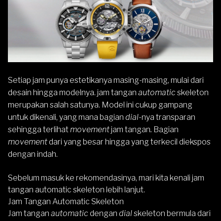
Setiap jam punya estetikanya masing-masing, mulai dari
desain hingga modelnya. jam tangan
automatic
skeleton
merupakan salah satunya. Model ini cukup gampang
untuk dikenali, yang mana bagian
dial
-nya transparan
sehingga terlihat
movement
jam tangan
.
Bagian
movement
dari yang besar hingga yang terkecil diekspos
dengan indah.
Sebelum masuk ke rekomendasinya, mari kita kenali jam
tangan automatic skeleton lebih lanjut.
Jam Tangan Automatic Skeleton
Jam tangan
automatic
dengan
dial
skeleton bermula dari