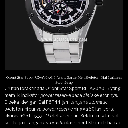
Orient Star Sport RE-AV0A01B Avant Garde Men Skeleton Dial Stainless
Steel Strap
Urutan terakhir ada
Orient Star Sport RE-AV0A01B
yang
memiliki indikator
power reserve
pada
dial
skeletonnya.
Dibekali dengan Cal.F6F44, jam tangan
automatic
skeleton ini punya
power reserve
hingga 50 jam serta
akurasi +25 hingga -15 detik per hari. Selain itu, salah satu
koleksi jam tangan
automatic
dari Orient Star ini tahan air