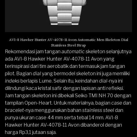
AVI-8 Hawker Hunter AV-4078-11 Avon Automatic Men Skeleton Dial
Stainless Steel Strap
Rekomendasi jam tangan
automatic
skeleton selanjutnya
ada
AVI-8 Hawker Hunter AV-4078-11 Avon
yang
terinspirasi dari tim aerobatik dan termasuk jam tangan
pilot. Bagian
dial
yang bermodel skeleton ini juga memiliki
indeks
berlapis Lume. Selain itu, keindahan
dial
-nya ini
dilindungi kaca kristal safir dengan lapisan anti refleksi.
Jam tangan skeleton ini dibekali Seiko TMI NH 70 dengan
tampilan Open-Heart. Untuk materialnya, bagian
case
dan
bracelet
-nya menggunakan bahan
stainless steel
dan
punya ukuran case 44 mm serta tebal 14 mm. AVI-8
Hawker Hunter AV-4078-11 Avon dibanderol dengan
harga Rp3,1 jutaan saja.