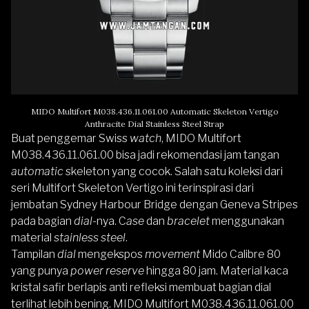
MIDO Multifort M038.436.11.061.00 Automatic Skeleton Vertigo
Anthracite Dial Stainless Steel Strap
Buat penggemar Swiss
watch
,
MIDO Multifort
M038.436.11.061.00
bisa jadi rekomendasi jam tangan
automatic
skeleton yang cocok. Salah satu koleksi dari
seri
Multifort Skeleton Vertigo
ini terinspirasi dari
jembatan Sydney Harbour Bridge dengan Geneva Stripes
pada bagian
dial-
nya. C
ase
dan
bracelet
menggunakan
material
stainless steel
.
Tampilan
dial
mengekspos
movement
Mido Calibre 80
yang punya
power reserve
hingga 80 jam. Material kaca
kristal safir berlapis anti refleksi membuat bagian dial
terlihat lebih bening. MIDO Multifort M038.436.11.061.00