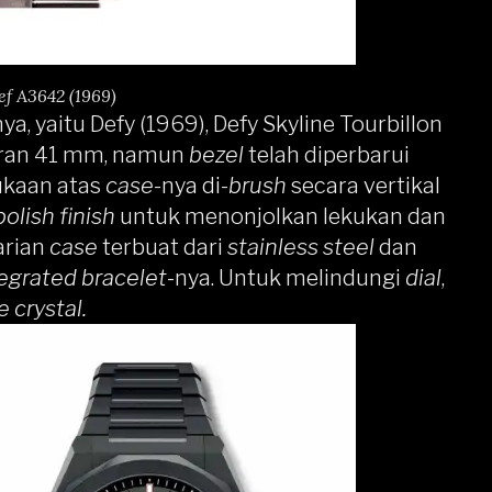
ef A3642 (1969)
, yaitu Defy (1969), Defy Skyline Tourbillon
uran 41 mm, namun
bezel
telah diperbarui
mukaan atas
case
-nya di-
brush
secara vertikal
polish finish
untuk menonjolkan lekukan dan
varian
case
terbuat dari
stainless steel
dan
egrated bracelet
-nya. Untuk melindungi
dial
,
e crystal.