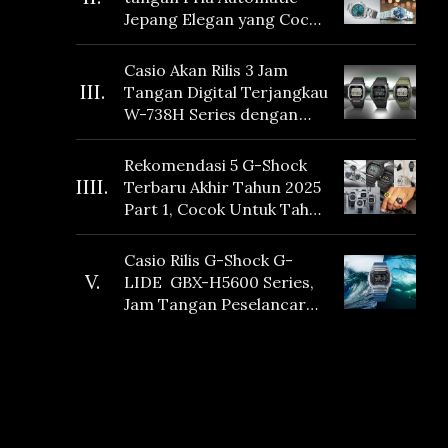
Jepang Elegan yang Cocok
Dikoleksi di 2026
Casio Akan Rilis 3 Jam
III.
Tangan Digital Terjangkau
W-738H Series dengan
Masa Baterai 10 Tahun
dan Fitur Vibration
Rekomendasi 5 G-Shock
IIII.
Terbaru Akhir Tahun 2025
Part 1, Cocok Untuk Tahun
Baru!
Casio Rilis G-Shock G-
V.
LIDE GBX-H5600 Series,
Jam Tangan Peselancar
yang dilengkapi Sensor
Heart Rate