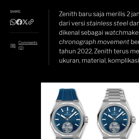
SHARE:
Zenith baru saja merilis 2 j
dari versi
stainless steel
da
dikenal sebagai
watchmaker
chronograph movement
be
Comments
(0)
tahun 2022, Zenith terus me
ukuran, material, komplikas