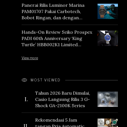
Panerai Rilis Luminor Marina
PAM01707 Pakai Carbotech,
Bobot Ringan, dan dengan
Vintage Vibes
Hands-On Review Seiko Prospex
PADI 60th Anniversary ‘King
Turtle’ HBB002K1 Limited
Edition
View more
MOST VIEWED
Tahun 2026 Baru Dimulai,
I.
Casio Langsung Rilis 3 G-
Shock GA-2100K Series
Rekomendasi 5 Jam
II.
tangan Pria Automatic