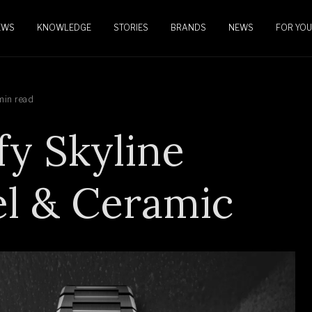
EWS
KNOWLEDGE
STORIES
BRANDS
NEWS
FOR YOU
min read
fy Skyline
el & Ceramic