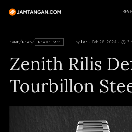
REVI
by
Han
Feb 28, 2024
3 
HOME
NEWS
NEW RELEASE
Zenith Rilis De
Tourbillon Ste