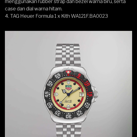
menggunakan rubber strap dan bezel warna biru, serta
case dan dial warna hitam.
4. TAG Heuer Formula 1 x Kith WA121F.BA0023