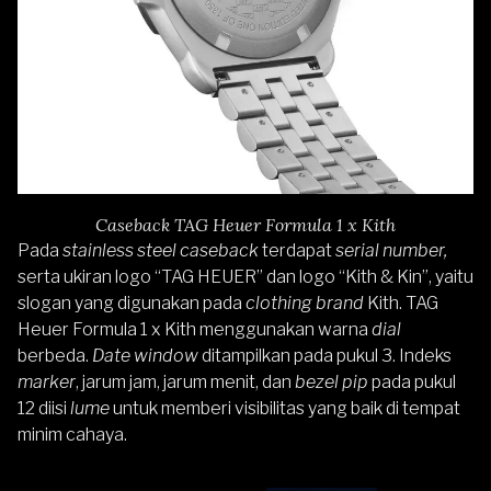
Caseback TAG Heuer Formula 1 x Kith
Pada
stainless steel caseback
terdapat
serial number,
serta ukiran logo “TAG HEUER” dan logo “Kith & Kin”, yaitu
slogan yang digunakan pada
clothing brand
Kith. TAG
Heuer Formula 1 x Kith menggunakan warna
dial
berbeda.
Date window
ditampilkan pada pukul 3. Indeks
marker
, jarum jam, jarum menit, dan
bezel pip
pada pukul
12 diisi
lume
untuk memberi visibilitas yang baik di tempat
minim cahaya.