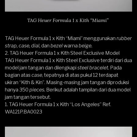
TAG Heuer Formula 1 x Kith “Miami”
TAG Heuer Formula 1 x Kith “Miami” menggunakan
rubber
strap, case, dial,
dan
bezel
warna
beige.
2. TAG Heuer Formula 1 x Kith Steel Exclusive Model
TAG Heuer Formula 1 x Kith Steel Exclusive terdiri dari dua
model jam tangan dan dilengkapi
steel bracelet.
Pada
bagian atas
case
, tepatnya di atas pukul 12 terdapat
ukiran “Kith & Kin”. Masing-masing jam tangan diproduksi
hanya 350
pieces.
Berikut adalah tampilan dari dua model
jam tangan tersebut.
1. TAG Heuer Formula 1 x Kith “Los Angeles” Ref.
WA121P.BA0023