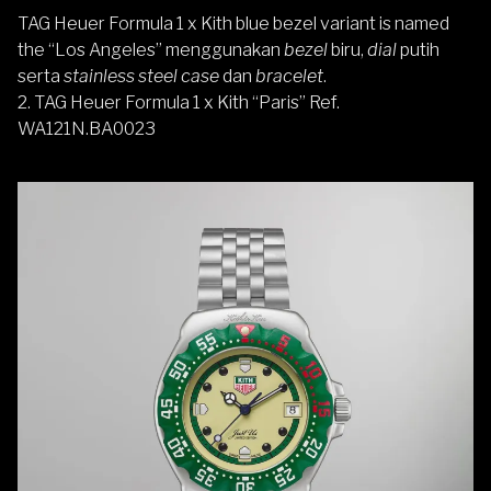
TAG Heuer Formula 1 x Kith blue bezel variant is named
the “Los Angeles” menggunakan
bezel
biru,
dial
putih
serta
stainless steel case
dan
bracelet
.
2. TAG Heuer Formula 1 x Kith “Paris” Ref.
WA121N.BA0023