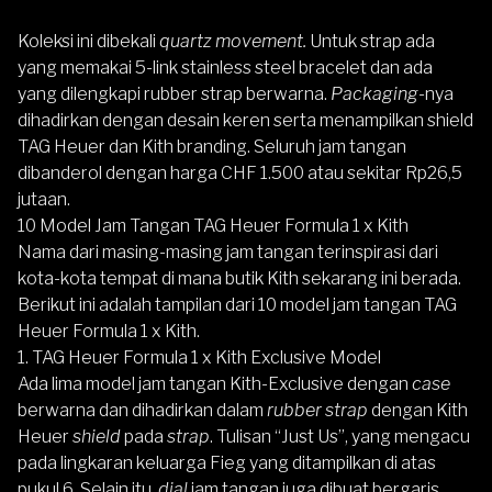
Koleksi ini dibekali
quartz movement.
Untuk strap ada
yang memakai 5-link stainless steel bracelet dan ada
yang dilengkapi rubber strap berwarna.
Packaging
-nya
dihadirkan dengan desain keren serta menampilkan shield
TAG Heuer dan Kith branding. Seluruh jam tangan
dibanderol dengan harga CHF 1.500 atau sekitar Rp26,5
jutaan.
10 Model Jam Tangan TAG Heuer Formula 1 x Kith
Nama dari masing-masing jam tangan terinspirasi dari
kota-kota tempat di mana butik Kith sekarang ini berada.
Berikut ini adalah tampilan dari 10 model jam tangan TAG
Heuer Formula 1 x Kith.
1. TAG Heuer Formula 1 x Kith Exclusive Model
Ada lima model jam tangan Kith-Exclusive dengan
case
berwarna dan dihadirkan dalam
rubber strap
dengan Kith
Heuer
shield
pada
strap
. Tulisan “Just Us”, yang mengacu
pada lingkaran keluarga Fieg yang ditampilkan di atas
pukul 6. Selain itu,
dial
jam tangan juga dibuat bergaris