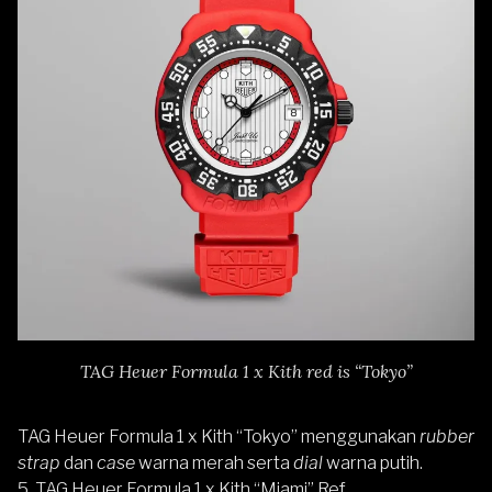
TAG Heuer Formula 1 x Kith red is “Tokyo”
TAG Heuer Formula 1 x Kith “Tokyo” menggunakan
rubber
strap
dan
case
warna merah serta
dial
warna putih.
5. TAG Heuer Formula 1 x Kith “Miami” Ref.