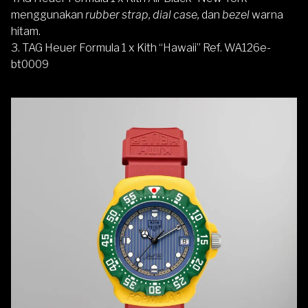
menggunakan
rubber strap, dial case,
dan
bezel
warna
hitam.
3. TAG Heuer Formula 1 x Kith “Hawaii” Ref. WA126e-
bt0009