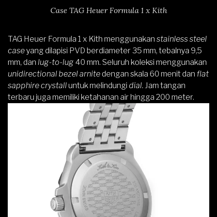
Case TAG Heuer Formula 1 x Kith
TAG Heuer Formula 1 x Kith menggunakan
stainless steel
case
yang dilapisi PVD berdiameter 35 mm, tebalnya 9,5
mm, dan
lug-to-lug
40 mm. Seluruh koleksi menggunakan
unidirectional bezel arnite
dengan skala 60 menit dan
flat
sapphire crystall
untuk melindungi
dial
. Jam tangan
terbaru juga memiliki ketahanan air hingga 200 meter.