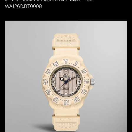
WA126D.BT0008