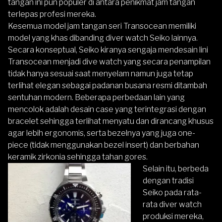
tangan ini pun populer di antara penikmat jam tangan
terlepas profesi mereka.
Kesemua model jam tangan seri Transocean memiliki
model yang khas dibanding diver watch Seiko lainnya.
Secara konseptual, Seiko kiranya sengaja mendesain lini
Transocean menjadi dive watch yang secara penampilan
tidak hanya sesuai saat menyelam namun juga tetap
terlihat elegan sebagai padanan busana resmi ditambah
sentuhan modern. Beberapa perbedaan lain yang
mencolok adalah desain case yang terintegrasi dengan
bracelet sehingga terlihat menyatu dan dirancang khusus
agar lebih ergonomis, serta bezelnya yang juga one-
piece (tidak menggunakan bezel insert) dan berbahan
keramik zirkonia sehingga tahan gores.
Selain itu, berbeda
dengan tradisi
Seiko pada rata-
rata diver watch
produksi mereka,