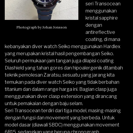
seri Transocean
menggunakan
kristal sapphire
dengan
Photograph by Johan Jonsson
antireflective
coating, di mana
kebanyakan diver watch Seiko menggunakan Hardlex
yang merupakan kristal hasil pengembangan Seiko.
Seluruh permukaan jam tangan juga dilapisi coating
Diashield yang tahan gores dan hipoalergenik ditambah
teknik pemolesan Zaratsu, sesuatu yang jarang kita
temukan pada diver watch Seiko yang tidak berbahan
titanium dan dalam range harga ini. Bagian clasp juga
menggunakan diver clasp extension yang dirancang
untuk pemakaian dengan baju selam.
Seri Transocean terdiri dari tiga model, masing-masing
dengan fungsi dan movement yang berbeda. Untuk
model dasar (diawali SBDC) menggunakan movement
6R15, sedangkan yang berupa chronograph