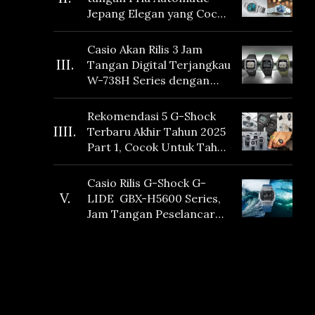
Jepang Elegan yang Cocok
Dikoleksi di 2026
Casio Akan Rilis 3 Jam
III.
Tangan Digital Terjangkau
W-738H Series dengan
Masa Baterai 10 Tahun
dan Fitur Vibration
Rekomendasi 5 G-Shock
IIII.
Terbaru Akhir Tahun 2025
Part 1, Cocok Untuk Tahun
Baru!
Casio Rilis G-Shock G-
V.
LIDE GBX-H5600 Series,
Jam Tangan Peselancar
yang dilengkapi Sensor
Heart Rate