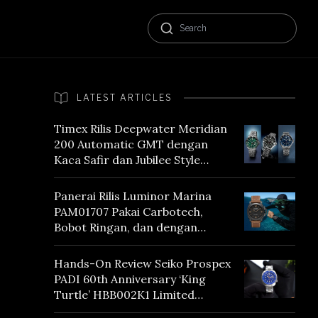
LATEST ARTICLES
Timex Rilis Deepwater Meridian
200 Automatic GMT dengan
Kaca Safir dan Jubilee Style
Bracelet
Panerai Rilis Luminor Marina
PAM01707 Pakai Carbotech,
Bobot Ringan, dan dengan
Vintage Vibes
Hands-On Review Seiko Prospex
PADI 60th Anniversary ‘King
Turtle’ HBB002K1 Limited
Edition