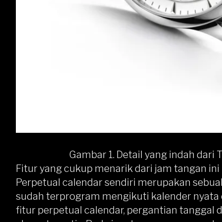
Gambar 1. Detail yang indah dari T
Fitur yang cukup menarik dari jam tangan ini 
Perpetual calendar sendiri merupakan sebua
sudah terprogram mengikuti kalender nyata
fitur perpetual calendar, pergantian tanggal 