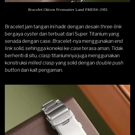
Bracelet Citizen Promaster Land PMD56-2951
Bracelet jam tangan ini hadir dengan desain
three-link
bergaya
oyster
dan terbuat dari Super Titanium yang
senada dengan case.
Bracelet
-nya
menggunakan
end
link
solid, sehingga koneksi ke
case
terasa aman. Tidak
berhenti di situ,
clasp
titaniumnya juga menggunakan
konstruksi
milled clasp
yang solid dengan
double push
button
dan kait pengaman.