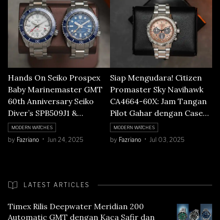
Hands On Seiko Prospex
Siap Mengudara! Citizen
Baby Marinemaster GMT
Promaster Sky Navihawk
60th Anniversary Seiko
CA4664-60X: Jam Tangan
Diver’s SPB509J1 &
Pilot Gahar dengan Case
SPB519J1: Banyak
Compact
MODERN WATCHES
MODERN WATCHES
Upgradenya!
by
Fazriano
Jun 24, 2025
by
Fazriano
Jul 03, 2025
LATEST ARTICLES
Timex Rilis Deepwater Meridian 200
Automatic GMT dengan Kaca Safir dan