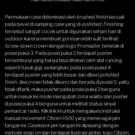
Permukaan
case
didominasi oleh
brushed finish
kecuali
pada
bevel
di samping
case
yang di-
polished
.
Finishing
tersebut sangat cocok untuk digunakan sehari-hari di
outdoor
karena membuat goresan lebih sulit terlihat.
Screw down crown
dengan logo Promaster terletak di
posisi pukul 3. Pada posisi pukul 2 terdapat
pusher
tersembunyi yang hanya bisa ditekan oleh alat runcing
seperti tusuk gigi, sedangkan, pada posisi pukul 4
terdapat
pusher
yang lebih besar dan diberi
polished
finish
. Jika crown tidak dikunci dan berada di posisi 0, yaitu
tidak ditarik, maka
pusher
pada posisi pukul 2 berguna
untuk masuk ke mode mengubah zona waktu dan
pusher
di posisi pukul 4 berguna untuk melihat status sinyal
pemancar radio. Klik
link ini
untuk mengakses instruksi
manual
movement
Citizen H100 yang menenagai jam
tangan ini.
Caseback
jam tangan ini dipasang dengan
metode
snap on
dan terdapat ilustrasi globe, logo Citizen,