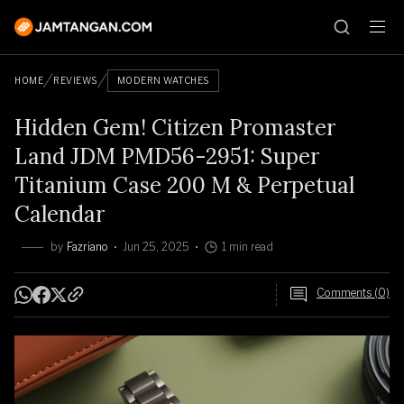
HOME
REVIEWS
MODERN WATCHES
Hidden Gem! Citizen Promaster
Land JDM PMD56-2951: Super
Titanium Case 200 M & Perpetual
Calendar
by
Fazriano
Jun 25, 2025
1 min read
Comments (0)