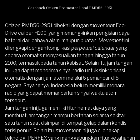
Caseback Citizen Promaster Land PMD56-2951
Citizen PMD56-2951 dibekali dengan
movement
Eco-
Drive caliber H100, yang memungkinkan pengisian daya
baterai dari cahaya alami maupun buatan.
Movement
ini
dilengkapi dengan komplikasi
perpetual calendar
yang
secara otomatis menyesuaikan tanggal hingga tahun
2100, termasuk pada tahun kabisat. Selain itu, jam tangan
ini juga dapat menerima sinyal radio untuk sinkronisasi
otomatis dengan jam atom melalui 6 pemancar di 5
negara. Sayangnya, Indonesia belum memiliki menara
radio yang dapat memancarkan sinyal waktu atom
tersebut.
Jam tangan ini juga memiliki fitur hemat daya yang
membuat jam tangan mampu bertahan selama sekitar
satu tahun saat disimpan di tempat gelap dalam kondisi
terisi penuh. Selain itu,
movement
ini juga dilengkapi
teknologi PERFEX yang menggabungkan fitur ketahanan