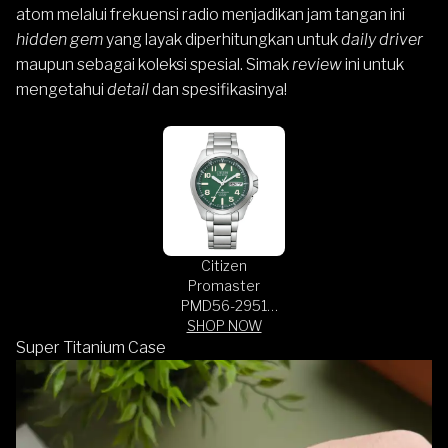
atom melalui frekuensi radio menjadikan jam tangan ini
hidden gem
yang layak diperhitungkan untuk
daily driver
maupun sebagai koleksi spesial. Simak
review
ini untuk
mengetahui
detail
dan spesifikasinya!
Citizen
Promaster
PMD56-2951
Land Eco Drive
SHOP NOW
Green Dial Super
Super Titanium Case
Titanium Strap
(JDM)