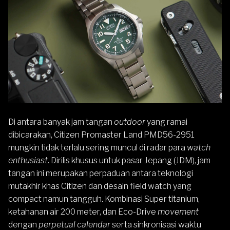
Di antara banyak jam tangan
outdoor
yang ramai
dibicarakan, Citizen
Promaster Land
PMD56-2951
mungkin tidak terlalu sering muncul di radar para
watch
enthusiast
. Dirilis khusus untuk pasar Jepang (JDM), jam
tangan ini merupakan perpaduan antara teknologi
mutakhir khas
Citizen
dan desain field watch yang
compact namun tangguh. Kombinasi
Super titanium
,
ketahanan air 200 meter, dan
Eco-Drive
movement
dengan
perpetual calendar
serta sinkronisasi waktu