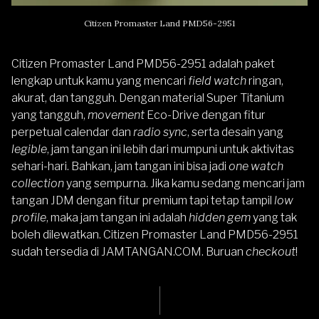
Citizen Promaster Land PMD56-2951
Citizen
Promaster Land
PMD56-2951 adalah paket
lengkap untuk kamu yang mencari
field watch
ringan,
akurat, dan tangguh. Dengan material
Super Titanium
yang tangguh,
movement
Eco-Drive
dengan fitur
perpetual calendar dan
radio sync
, serta desain yang
legible
, jam tangan ini lebih dari mumpuni untuk aktivitas
sehari-hari. Bahkan, jam tangan ini bisa jadi
one watch
collection
yang sempurna. Jika kamu sedang mencari jam
tangan JDM dengan fitur premium tapi tetap tampil
low
profile
, maka jam tangan ini adalah
hidden gem
yang tak
boleh dilewatkan.
Citizen
Promaster Land
PMD56-2951
sudah tersedia di
JAMTANGAN.COM
. Buruan
checkout
!