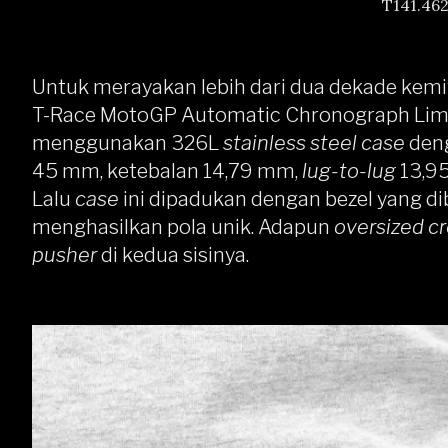
T141.462
Untuk merayakan lebih dari dua dekade kemi
T-Race MotoGP Automatic Chronograph Limit
menggunakan 326L
stainless steel case
deng
45 mm, ketebalan 14,79 mm,
lug-to-lug
13,95
Lalu
case
ini dipadukan dengan bezel yang di
menghasilkan pola unik. Adapun
oversized c
pusher
di kedua sisinya.