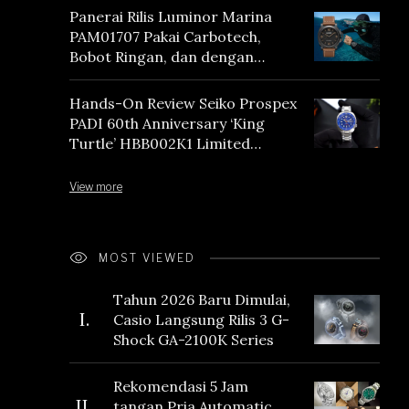
Panerai Rilis Luminor Marina
PAM01707 Pakai Carbotech,
Bobot Ringan, dan dengan
Vintage Vibes
Hands-On Review Seiko Prospex
PADI 60th Anniversary ‘King
Turtle’ HBB002K1 Limited
Edition
View more
MOST VIEWED
Tahun 2026 Baru Dimulai,
I.
Casio Langsung Rilis 3 G-
Shock GA-2100K Series
Rekomendasi 5 Jam
II.
tangan Pria Automatic