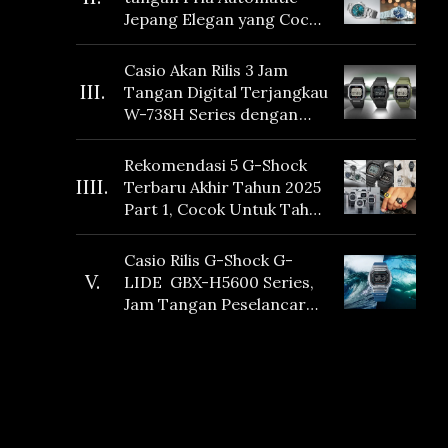
Jepang Elegan yang Cocok
Dikoleksi di 2026
Casio Akan Rilis 3 Jam
III.
Tangan Digital Terjangkau
W-738H Series dengan
Masa Baterai 10 Tahun
dan Fitur Vibration
Rekomendasi 5 G-Shock
IIII.
Terbaru Akhir Tahun 2025
Part 1, Cocok Untuk Tahun
Baru!
Casio Rilis G-Shock G-
V.
LIDE GBX-H5600 Series,
Jam Tangan Peselancar
yang dilengkapi Sensor
Heart Rate