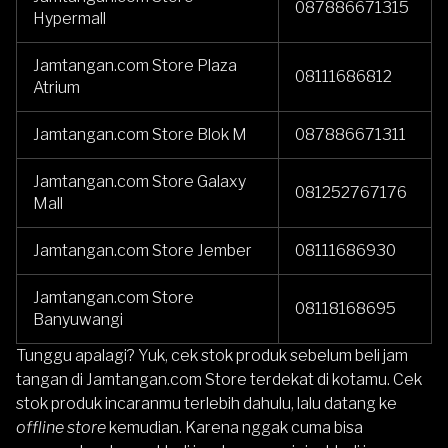
087886671315
Hypermall
Jamtangan.com Store Plaza
08111686812
Atrium
Jamtangan.com Store Blok M
087886671311
Jamtangan.com Store Galaxy
081252767176
Mall
Jamtangan.com Store Jember
08111686930
Jamtangan.com Store
08118168695
Banyuwangi
Tunggu apalagi? Yuk, cek stok produk sebelum beli jam
tangan di Jamtangan.com Store terdekat di kotamu. Cek
stok produk incaranmu terlebih dahulu, lalu datang ke
offline store
kemudian. Karena nggak cuma bisa