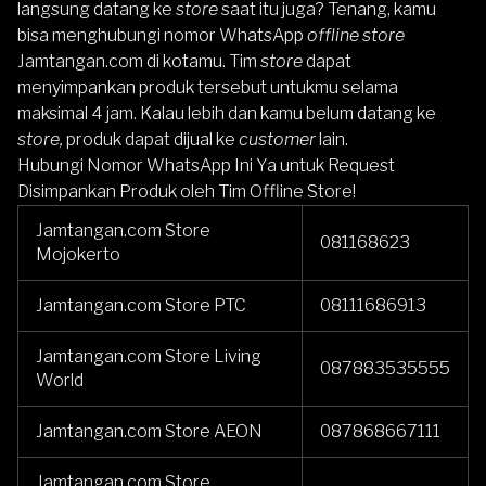
langsung datang ke
store
saat itu juga? Tenang, kamu
bisa menghubungi nomor WhatsApp
offline store
Jamtangan.com di kotamu. Tim
store
dapat
menyimpankan produk tersebut untukmu
selama
maksimal 4 jam
. Kalau lebih dan kamu belum datang ke
store,
produk dapat dijual ke
customer
lain.
Hubungi Nomor WhatsApp Ini Ya untuk Request
Disimpankan Produk oleh Tim Offline Store!
Jamtangan.com Store
081168623
Mojokerto
Jamtangan.com Store PTC
08111686913
Jamtangan.com Store Living
087883535555
World
Jamtangan.com Store AEON
087868667111
Jamtangan.com Store