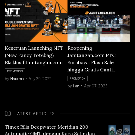
Keseruan Launching NFT
Reopening
(New Fancy Totebag)
Jamtangan.com PTC
Eksklusif Jamtangan.com
Surabaya: Flash Sale
hingga Gratis Ganti
PROMOTION
Baterai!
by
Nourma
May 29, 2022
PROMOTION
by
Han
Apr 07, 2023
LATEST ARTICLES
Timex Rilis Deepwater Meridian 200
Automatic GMT dengan Kaca Safir dan