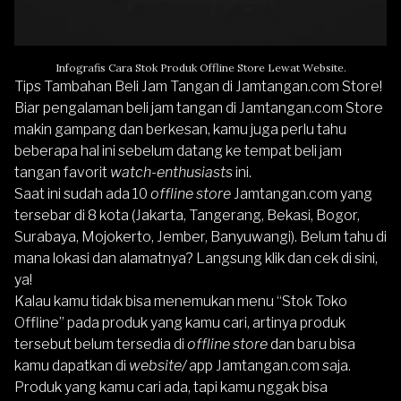
Infografis Cara Stok Produk Offline Store Lewat Website.
Tips Tambahan Beli Jam Tangan di Jamtangan.com Store!
Biar pengalaman beli jam tangan di Jamtangan.com Store
makin gampang dan berkesan, kamu juga perlu tahu
beberapa hal ini sebelum datang ke tempat beli jam
tangan favorit
watch-enthusiasts
ini.
Saat ini sudah ada 10
offline store
Jamtangan.com yang
tersebar di 8 kota
(Jakarta, Tangerang, Bekasi, Bogor,
Surabaya, Mojokerto, Jember, Banyuwangi
). Belum tahu di
mana lokasi dan alamatnya?
Langsung klik dan cek di sini,
ya!
Kalau kamu tidak bisa menemukan menu
“Stok Toko
Offline”
pada produk yang kamu cari, artinya produk
tersebut belum tersedia di
offline store
dan baru bisa
kamu dapatkan di
website/
app Jamtangan.com saja.
Produk yang kamu cari ada, tapi kamu nggak bisa