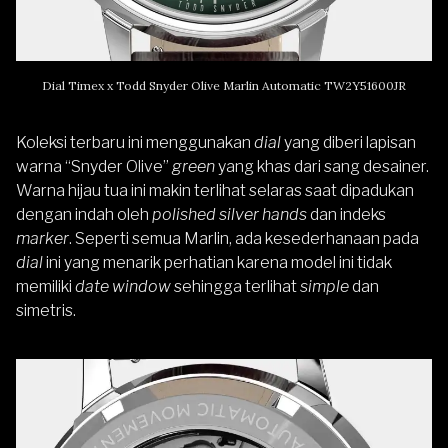
Dial Timex x Todd Snyder Olive Marlin Automatic TW2Y51600JR
Koleksi terbaru ini menggunakan
dial
yang diberi lapisan
warna “Snyder Olive”
green
yang khas dari sang desainer.
Warna hijau tua ini makin terlihat selaras saat dipadukan
dengan indah oleh
polished silver hands
dan indeks
marker
. Seperti semua Marlin, ada kesederhanaan pada
dial
ini yang menarik perhatian karena model ini tidak
memiliki
date window
sehingga terlihat
simple
dan
simetris.