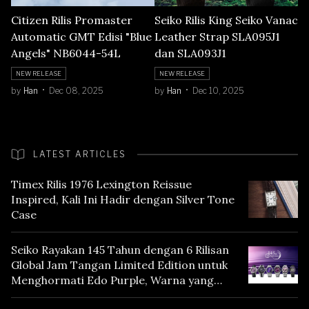
Citizen Rilis Promaster
Seiko Rilis King Seiko Vanac
Automatic GMT Edisi "Blue
Leather Strap SLA095J1
Angels" NB6044-54L
dan SLA093J1
NEW RELEASE
NEW RELEASE
by
Han
Dec 08, 2025
by
Han
Dec 10, 2025
LATEST ARTICLES
Timex Rilis 1976 Lexington Reissue
Inspired, Kali Ini Hadir dengan Silver Tone
Case
Seiko Rayakan 145 Tahun dengan 6 Rilisan
Global Jam Tangan Limited Edition untuk
Menghormati Edo Purple, Warna yang
Mencerminkan Warisan Tokyo