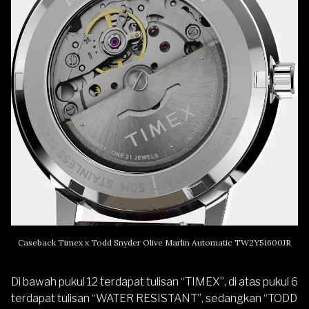
Caseback Timex x Todd Snyder Olive Marlin Automatic TW2Y51600JR
Di bawah pukul 12 terdapat tulisan “TIMEX”, di atas pukul 6
terdapat tulisan “WATER RESISTANT”, sedangkan “TODD