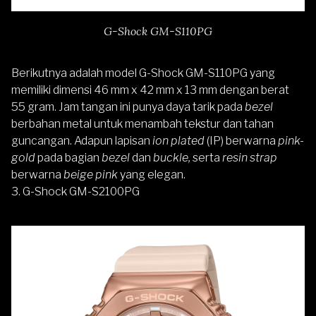
G-Shock GM-S110PG
Berikutnya adalah model G-Shock GM-S110PG yang
memiliki dimensi 46 mm x 42 mm x 13 mm dengan berat
55 gram. Jam tangan ini punya daya tarik pada
bezel
berbahan metal untuk menambah tekstur dan tahan
guncangan. Adapun lapisan
ion plated
(IP) berwarna
pink-
gold
pada bagian
bezel
dan
buckle,
serta
resin strap
berwarna
beige pink
yang elegan.
3. G-Shock GM-S2100PG