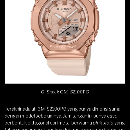
G-Shock GM-S2100PG
Terakhir adalah GM-S2100PG yang punya dimensi sama
dengan model sebelumnya. Jam tangan ini punya
case
berbentuk oktagonal dari metal berwarna
pink-gold
yang
tahan guncangan. Lengkap dengan
resin strap
berwarna