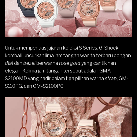
Untuk memperluas jajaran koleksi S Series,
G-Shock
kembali luncurkan lima jam tangan wanita terbaru dengan
dial
dan
bezel
berwarna
rose gold
yang cantik nan
elegan. Kelima jam tangan tersebut adalah GMA-
S2100MD yang hadir dalam tiga pilihan warna
strap
, GM-
S110PG, dan GM-S2100PG.