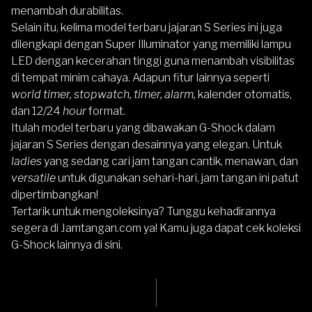
menambah durabilitas.
Selain itu, kelima model terbaru jajaran S Series ini juga
dilengkapi dengan Super Illuminator yang memiliki lampu
LED dengan kecerahan tinggi guna menambah visibilitas
di tempat minim cahaya. Adapun fitur lainnya seperti
world timer, stopwatch, timer, alarm,
kalender otomatis,
dan 12/24
hour
format.
Itulah model terbaru yang dibawakan G-Shock dalam
jajaran S Series dengan desainnya yang elegan. Untuk
ladies
yang sedang cari jam tangan cantik, menawan, dan
versatile
untuk digunakan sehari-hari, jam tangan ini patut
dipertimbangkan!
Tertarik untuk mengoleksinya? Tunggu kehadirannya
segera di Jamtangan.com ya! Kamu juga dapat
cek koleksi
G-Shock lainnya di sini.