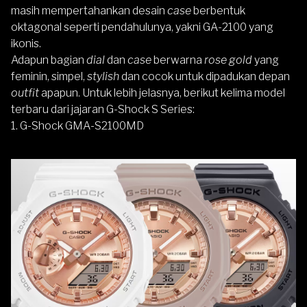
masih mempertahankan desain
case
berbentuk
oktagonal seperti pendahulunya, yakni
GA-2100
yang
ikonis.
Adapun bagian
dial
dan
case
berwarna
rose gold
yang
feminin, simpel,
stylish
dan cocok untuk dipadukan depan
outfit
apapun. Untuk lebih jelasnya, berikut kelima model
terbaru dari jajaran G-Shock S Series:
1. G-Shock GMA-S2100MD