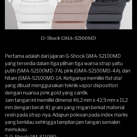
G-Shock GMA-S2100MD
Pertama adalah dari jajaran G-Shock GMA-S2100MD
yang tersedia dalam tiga pilihan tiga warna
strap
yaitu
putih (SMA-S2100MD-7A), pink (GMA-S2100MD-4A), dan
hitam (SMA-S2100MD-1A. Ketiganya memiliki
flat dial
yang dibuat menggunakan teknik
vapor deposition
dengan nuansa
pink gold
yang cantik.
Jam tangan ini memiliki dimensi 46,2 mm x 42,9 mm x 11,2
mm dengan berat 41 gram yang ringan berkat material
resin pada
strap
-nya. Adapun polesan pada
index marks
yang berkilau sehingga tampilan jam tangan semakin
memukau.
2. G-Shock GM-S110PG