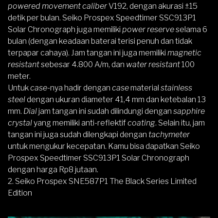
powered movement caliber
V192, dengan akurasi ±15
detik per bulan. Seiko Prospex Speedtimer SSC913P1
Solar Chronograph juga memiliki
power reserve
selama 6
bulan (dengan keadaan baterai terisi penuh dan tidak
terpapar cahaya). Jam tangan ini juga memiliki
magnetic
resistant
sebesar 4.800 A/m, dan
water resistant
100
meter.
Untuk
case-
nya hadir dengan
case
material
stainless
steel
dengan ukuran diameter 41,4 mm dan ketebalan 13
mm.
Dial
jam tangan ini sudah dilindungi dengan
sapphire
crystal
yang memiliki anti-reflektif
coating
. Selain itu, jam
tangan ini juga sudah dilengkapi dengan
tachymeter
untuk mengukur kecepatan. Kamu bisa dapatkan Seiko
Prospex Speedtimer SSC913P1 Solar Chronograph
dengan harga Rp8 jutaan.
2.
Seiko Prospex SNE587P1 The Black Series Limited
Edition