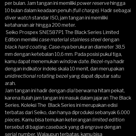
per bulan. Jam tangan ini memiliki
power reserve
hingga
10 bulan dalam keadaan penuh
(full charge).
Hadir sebagai
diver watch
standar ISO
,
jam tangan ini memiliki
ketahanan air hingga 200 meter.
Seiko Prospex SNE587P1 The Black Series Limited
Edition
memiliki
case material
stainless steel
dengan
black hard coating.
Case-
nya berukuran diameter 38,5
mm dengan ketebalan 10,6 mm. Pada posisi pukul tiga,
kamu dapat menemukan
window date.
Bezel-
nya hadir
dengan indikator indeks skala 10 menit, dan merupakan
unidirectional rotating bezel
yang dapat diputar satu
arah.
Jam tangan ini hadir dengan
dial
berwarna hitam pekat,
karena itulah jam tangan ini masuk dalam jajaran The Black
Series. Koleksi The Black Series ini merupakan edisi
terbatas dari Seiko, dan hanya diproduksi sebanyak 6.000
pieces
. Kamu bisa temukan keterangan
limited edition
tersebut di bagian
caseback
yang di
engrave
dengan
serial number.
Walaupun terbatas, kamu bisa