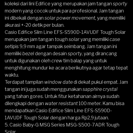
koleksi dari lini Edifice yang merupakan jam tangan
sporty
modern yang cocok untuk para profesional. Jam tangan
ini dibekali dengan
solar power movement,
yang memiliki
akurasi +-20 detik per bulan.
Casio Edifice Slim Line EFS-S590D-1AVUDF Tough Solar
merupakan jam tangan
tough solar
yang memiliki
case
setipis 9,9 mm agar tampak seimbang. Jam tangan ini
memiliki
bezel
dengan desain
sporty
, yang dirancang
untuk digunakan oleh
crew
tim balap yang untuk
menghitung mundur ke acara berikutnya agar tetap tepat
waktu.
Terdapat tampilan
window date
di dekat pukul empat. Jam
tangan ini juga sudah menggunakan
sapphire crystal
yang tahan gores. Untuk fitur ketahanan airnya sudah
dilengkapi dengan
water resistant
100 meter. Kamu bisa
mendapatkan Casio Edifice Slim Line EFS-S590D-
1AVUDF Tough Solar dengan harga Rp2,9 jutaan.
5.
Casio Baby-G MSG Series MSG-S500-7ADR Tough
Solar