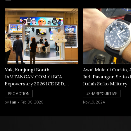
Yuk, Kunjungi Booth
Awal Mula di Cuekin, 
JAMTANGAN.COM di BCA
Jadi Pasangan Setia d
Expoversary 2026 ICE BSD,
Itulah Seiko Military
Banyak Diskon Jam Tangan,
PROMOTION
#SHAREYOURTIME
Cuma Sampai 8 Februari!
by
Han
Feb 06, 2026
Nov 19, 2024