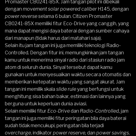
Promaster CB0241-85X
. Jam tangan pilot ini dibekali
dengan
movement solar powered caliber
H145, dengan
power reverse
selama 6 bulan. Citizen Promaster
CB0241-85X memiliki fitur
Eco-Drive yang canggih, yang
mana dapat mengisi daya baterai dengan sumber cahaya
dari manapun (tidak harus dari matahari saja).
Selain itu jam tangan ini juga memiliki teknologi Radio-
Controlled
.
Dengan fitur ini, memungkinkan jam tangan
kamu untuk menerima sinyal radio dari stasiun radio jam
atom di seluruh dunia. Sinyal tersebut dapat kamu
gunakan untuk menyesuaikan waktu secara otomatis dan
memberikan ketepatan waktu yang sangat akurat. Jam
tangan ini memilik skala
slide rule
yang berfungsi untuk
menghitung sisa bahan bakar, estimasi dan lainnya yang
berguna untuk keperluan dunia aviasi.
Selain memiliki fitur
Eco-Drive
dan
Radio-Controlled,
jam
tangan ini juga memiliki fitur peringatan bila daya baterai
sudah tidak mencukupi, peringatan bila terjadi
overcharge
, indikator
power reserve,
dan
power savings.