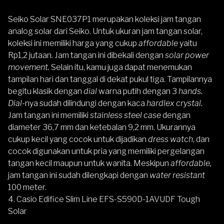
Seiko Solar SNE037P1
merupakan koleksi jam tangan
analog solar dari Seiko. Untuk ukuran jam tangan solar,
koleksi ini memiliki harga yang cukup
affordable
yaitu
Rp1,2 jutaan. Jam tangan ini dibekali dengan
solar power
movement.
Selain itu, kamu juga dapat menemukan
tampilan hari dan tanggal di dekat pukul tiga. Tampilannya
begitu klasik dengan
dial
warna putih dengan 3
hands.
Dial
-nya sudah dilindungi dengan kaca
hardlex crystal.
Jam tangan ini memiliki
stainless steel case
dengan
diameter 36,7 mm dan ketebalan 9,2 mm. Ukurannya
cukup kecil yang cocok untuk dijadikan
dress watch
, dan
cocok digunakan untuk pria yang memiliki pergelangan
tangan kecil maupun untuk wanita. Meskipun
affordable,
jam tangan ini sudah dilengkapi dengan
water resistant
100 meter.
4.
Casio Edifice Slim Line EFS-S590D-1AVUDF Tough
Solar